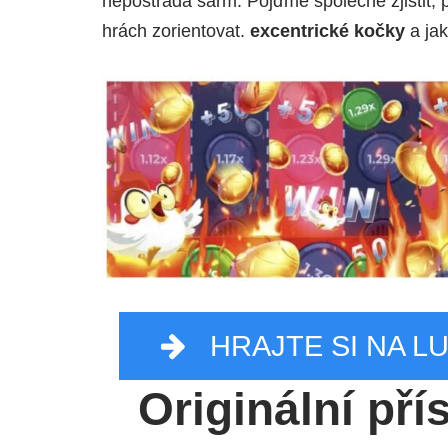
nepostrádá šarm. Pojďme společně zjistit, pr
hrách zorientovat.
excentrické kočky
a jak
HRAJTE SI NA L
Originální př