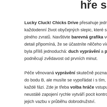
hře 
Lucky Cluck! Chicks Drive
přesahuje jed
každodenní život obyčejných slepic, které s
plného zvratů. Navštivte
barevná grafika
v
detail připomíná, že se účastníte něčeho víc
byla příliš jednoduchá:
duch vyprávění
a
p
podněcují zvědavost od prvních minut.
Péče věnovaná
vyprávění
skutečně poznam
do bodu B, ale musíte se vypořádat i s tím
každé fázi. Zde je třeba
volba hráče
vstupu
neustálé zapojení rychle vytváří pocit kont
jejich vazbu v průběhu dobrodružství.