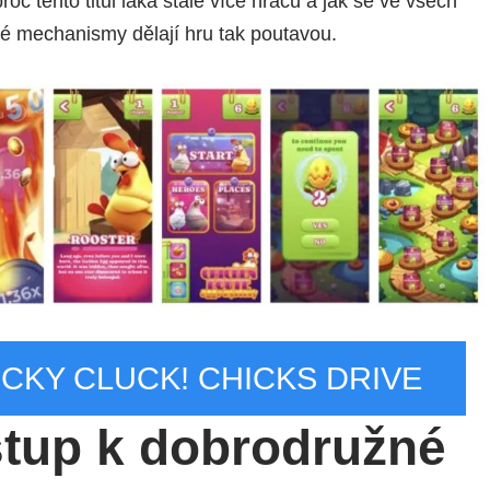
oč tento titul láká stále více hráčů a jak se ve všech
é mechanismy dělají hru tak poutavou.
UCKY CLUCK! CHICKS DRIVE
ístup k dobrodružné