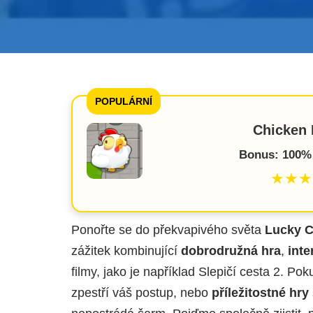
POPULÁRNÍ
Chicken 
Bonus: 100%
★★★
Ponořte se do překvapivého světa
Lucky C
zážitek kombinující
dobrodružná hra
,
inte
filmy, jako je například Slepičí cesta 2. Po
zpestří váš postup, nebo
příležitostné hry