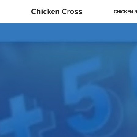
Chicken Cross
CHICKEN 
Přeskočit
na
obsah