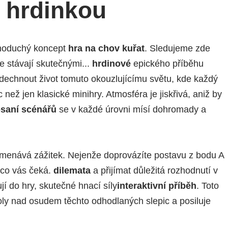
s hrdinkou
noduchý koncept
hra na chov kuřat
. Sledujeme zde
e stávají skutečnými...
hrdinové
epického příběhu
dechnout život tomuto okouzlujícímu světu, kde každý
 než jen klasické minihry. Atmosféra je jiskřivá, aniž by
saní scénářů
se v každé úrovni mísí dohromady a
enává zážitek. Nejenže doprovázíte postavu z bodu A
, co vás čeká.
dilemata
a přijímat důležitá rozhodnutí v
jí do hry, skutečné hnací síly
interaktivní příběh
. Toto
roly nad osudem těchto odhodlaných slepic a posiluje