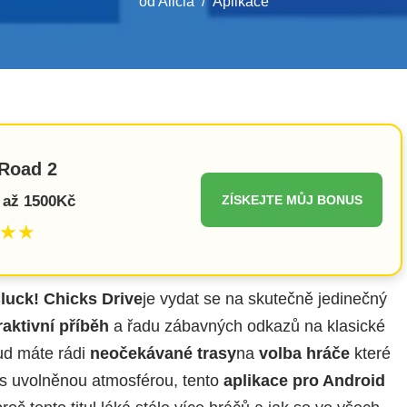
od
Alicia
Aplikace
Road 2
 až 1500Kč
ZÍSKEJTE MŮJ BONUS
★★
luck! Chicks Drive
je vydat se na skutečně jedinečný
raktivní příběh
a řadu zábavných odkazů na klasické
kud máte rádi
neočekávané trasy
na
volba hráče
které
s uvolněnou atmosférou, tento
aplikace pro Android