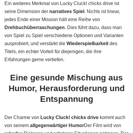
Ein weiteres Merkmal von Lucky Cluck! chicks drive ist
seine Dimension der
narratives Spiel
. Nichts ist linear,
jedes Ende einer Mission hält eine Reihe von
Drehbuchüberraschungen
. Dies führt dazu, dass man
von Spiel zu Spiel verschiedene Optionen und Varianten
ausprobiert, und verstärkt die
Wiederspielbarkeit
des
Titels, ein echter Vorteil für diejenigen, die ihre
Erfahrungen gerne vertiefen.
Eine gesunde Mischung aus
Humor, Herausforderung und
Entspannung
Der Charme von
Lucky Cluck! chicks drive
kommt auch
von seinem
allgegenwärtiger Humor
Der Film wird von