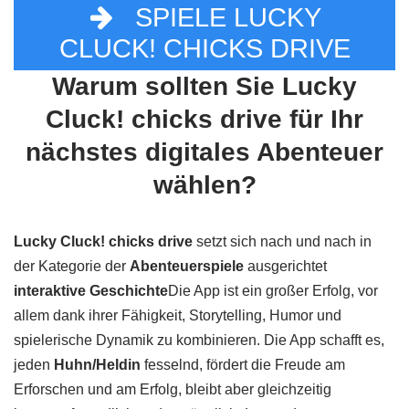
SPIELE LUCKY
CLUCK! CHICKS DRIVE
Warum sollten Sie Lucky
Cluck! chicks drive für Ihr
nächstes digitales Abenteuer
wählen?
Lucky Cluck! chicks drive
setzt sich nach und nach in
der Kategorie der
Abenteuerspiele
ausgerichtet
interaktive Geschichte
Die App ist ein großer Erfolg, vor
allem dank ihrer Fähigkeit, Storytelling, Humor und
spielerische Dynamik zu kombinieren. Die App schafft es,
jeden
Huhn/Heldin
fesselnd, fördert die Freude am
Erforschen und am Erfolg, bleibt aber gleichzeitig