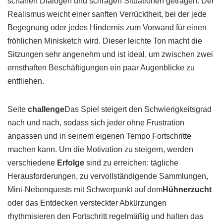
scharfen Dialogen und schrägen Situationen getragen. Der
Realismus weicht einer sanften Verrücktheit, bei der jede
Begegnung oder jedes Hindernis zum Vorwand für einen
fröhlichen Minisketch wird. Dieser leichte Ton macht die
Sitzungen sehr angenehm und ist ideal, um zwischen zwei
ernsthaften Beschäftigungen ein paar Augenblicke zu
entfliehen.
Seite
challenge
Das Spiel steigert den Schwierigkeitsgrad
nach und nach, sodass sich jeder ohne Frustration
anpassen und in seinem eigenen Tempo Fortschritte
machen kann. Um die Motivation zu steigern, werden
verschiedene
Erfolge
sind zu erreichen: tägliche
Herausforderungen, zu vervollständigende Sammlungen,
Mini-Nebenquests mit Schwerpunkt auf dem
Hühnerzucht
oder das Entdecken versteckter Abkürzungen
rhythmisieren den Fortschritt regelmäßig und halten das