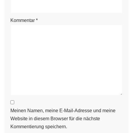
Kommentar
*
Meinen Namen, meine E-Mail-Adresse und meine
Website in diesem Browser für die nächste
Kommentierung speichern.