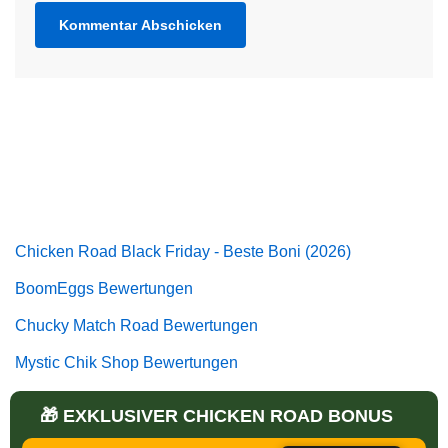
Chicken Road Black Friday - Beste Boni (2026)
BoomEggs Bewertungen
Chucky Match Road Bewertungen
Mystic Chik Shop Bewertungen
Catch The Royal Egg Bewertungen
🎁 EXKLUSIVER CHICKEN ROAD BONUS