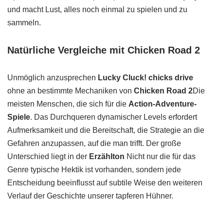
und macht Lust, alles noch einmal zu spielen und zu
sammeln.
Natürliche Vergleiche mit Chicken Road 2
Unmöglich anzusprechen
Lucky Cluck! chicks drive
ohne an bestimmte Mechaniken von
Chicken Road 2
Die
meisten Menschen, die sich für die
Action-Adventure-
Spiele
. Das Durchqueren dynamischer Levels erfordert
Aufmerksamkeit und die Bereitschaft, die Strategie an die
Gefahren anzupassen, auf die man trifft. Der große
Unterschied liegt in der
Erzählton
Nicht nur die für das
Genre typische Hektik ist vorhanden, sondern jede
Entscheidung beeinflusst auf subtile Weise den weiteren
Verlauf der Geschichte unserer tapferen Hühner.