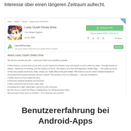
Interesse über einen längeren Zeitraum aufrecht.
Benutzererfahrung bei
Android-Apps