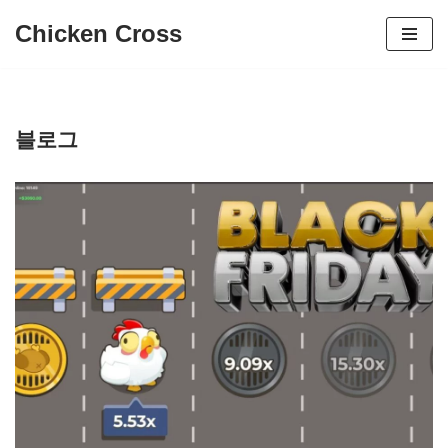
Chicken Cross
콘
텐
츠
로
블로그
건
너
뛰
기