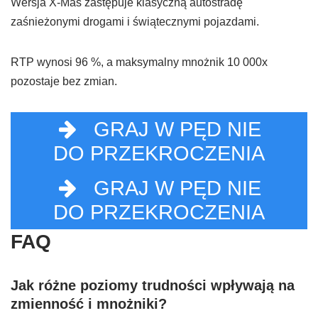
Użyj opcji Stop on Profit i Stop on Loss, aby
chronić swój bankroll.
Zakłady automatyczne
Parametry autoodtwarzania mogą być używane do
definiowania limitów zysków i strat.
Wersja X-Mas
Wersja X-Mas zastępuje klasyczną autostradę
zaśnieżonymi drogami i świątecznymi pojazdami.
RTP wynosi 96 %, a maksymalny mnożnik 10 000x
pozostaje bez zmian.