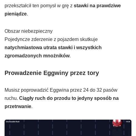
Prawdopodobnie pamiętasz gry retro, w których musiałeś
unikać samochodów na ekranie. Ale tutaj Evoplay
przekształcił ten pomysł w grę z
stawki na prawdziwe
pieniądze
.
Obszar niebezpieczny
Pojedyncze zderzenie z pojazdem skutkuje
natychmiastowa utrata stawki i wszystkich
zgromadzonych mnożników
.
Prowadzenie Eggwiny przez tory
Musisz poprowadzić Eggwina przez 24 do 32 pasów