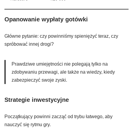
Tryb
Maksymalny mnożnik
Łatwy
x24
Hardcore
x10 000
Opanowanie wypłaty gotówki
Główne pytanie: czy powinniśmy spieniężyć teraz, czy
spróbować innej drogi?
Prawdziwe umiejętności nie polegają tylko na