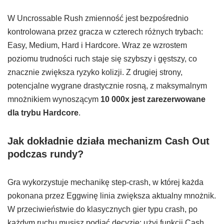
GRAJ W PĘD NIE
DO PRZEKROCZENIA
GRAJ W PĘD NIE
DO PRZEKROCZENIA
FAQ
Jak różne poziomy trudności wpływają na
zmienność i mnożniki?
W Uncrossable Rush zmienność jest bezpośrednio
kontrolowana przez gracza w czterech różnych trybach:
Easy, Medium, Hard i Hardcore. Wraz ze wzrostem
poziomu trudności ruch staje się szybszy i gęstszy, co