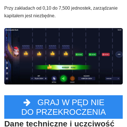
zdobywaniu przewagi, ale także na wiedzy,
kiedy zabezpieczyć swoje zyski.
Strategie inwestycyjne
Początkujący powinni zacząć od trybu łatwego, aby
nauczyć się rytmu gry.
Przy zakładach od 0,10 do 7,500 jednostek, zarządzanie
kapitałem jest niezbędne.