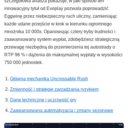
Czy brak kontroli w klasycznych automatach sprawia, że
czujesz się jak obserwator, a nie prawdziwy gracz? Nasza
szczegółowa analiza pokazuje, w jaki sposób ten
innowacyjny tytuł od Evoplay pozwala poprowadzić
Eggwinę przez niebezpieczny ruch uliczny, zamieniając
każde udane przejście w krok w kierunku ogromnego
mnożnika 10 000x. Opanowując cztery tryby trudności i
zaawansowany system wypłat, zdobędziesz strategiczną
przewagę niezbędną do przemierzenia tej autostrady o
RTP 96 % i dążenia do maksymalnej wypłaty w wysokości
750 000 jednostek.
Główna mechanika Uncrossable Rush
Zmienność i strategie zarządzania ryzykiem
Dane techniczne i uczciwość gry