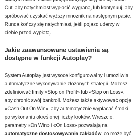
znacznie zwiększa ryzyko kolizji. Z drugiej strony,
potencjalne wygrane drastycznie rosną, z maksymalnym
mnożnikiem wynoszącym
10 000x jest zarezerwowane
dla trybu Hardcore
.
Jak dokładnie działa mechanizm Cash Out
podczas rundy?
Gra wykorzystuje mechanikę step-crash, w której każda
pokonana przez Eggwinę linia zwiększa aktualny mnożnik.
W przeciwieństwie do klasycznych gier typu crash, po
każdym ruchu musisz podjąć decyzję: użyj funkcji Cash
Out, aby natychmiast wypłacić wygraną, lub kontynuuj, aby
spróbować uzyskać wyższy mnożnik na następnym pasie.
Runda kończy się natychmiast, jeśli pojazd uderzy w
ciebie przed wypłatą.