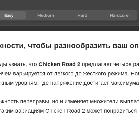
ности, чтобы разнообразить ваш о
ды узнать, что
Chicken Road 2
предлагает четыре ра
ичем варьируется от легкого до жесткого режима. Н
ложным уровням, где напряжение достигает максимума
жность переправы, но и изменяет множители выплат, 
аким вариациям Chicken Road 2 может понравиться ш