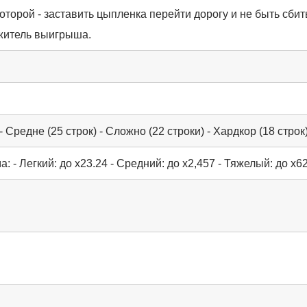
которой - заставить цыпленка перейти дорогу и не быть сб
житель выигрыша.
 - Средне (25 строк) - Сложно (22 строки) - Хардкор (18 строк
: - Легкий: до x23.24 - Средний: до x2,457 - Тяжелый: до x62