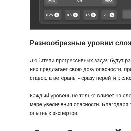
Разнообразные уровни слож
Любители прогрессивных задач будут ра
них предлагает свою дозу опасности, пр
ставок, а ветераны - сразу перейти к с
Каждый уровень не только влияет на сло
мере увеличения опасности. Благодаря т
опытных экспертов.