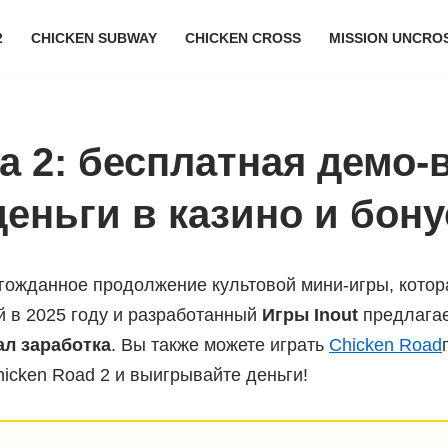
2
CHICKEN SUBWAY
CHICKEN CROSS
MISSION UNCRO
а 2: бесплатная демо-
деньги в казино и бону
гожданное продолжение культовой мини-игры, кото
 в 2025 году и разработанный
Игры Inout
предлагае
л заработка
. Вы также можете играть
Chicken Road
hicken Road 2 и выигрывайте деньги!