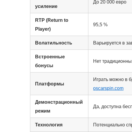
До 20 000 евро
усиление
RTP (Return to
95,5 %
Player)
Волатильность
Варьируется в за
Встроенные
Нет традиционны
бонусы
Играть можно в б
Платформы
oscarspin.com
Демонстрационный
Да, доступна бес
режим
Технология
Потенциально сп