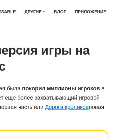
SSABLE
ДРУГИЕ
БЛОГ
ПРИЛОЖЕНИЕ
версия игры на
с
рая была
покорил миллионы игроков
в
т еще более захватывающий игровой
первая часть или
Дорога кроликов
новая