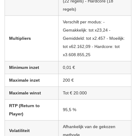
(22 regels) - Hardcore (18
regels)
Verschilt per modus: -
Gemakkelijk: tot x23,24 -
Multipliers
Gemiddeld: tot x2.457 - Moeilijk:
tot x62.162,09 - Hardcore: tot
x3.608.855,25
Minimum inzet
0,01 €
Maximale inzet
200 €
Maximale winst
Tot € 20.000
RTP (Return to
95,5 %
Player)
Afhankelijk van de gekozen
Volatiliteit
methode