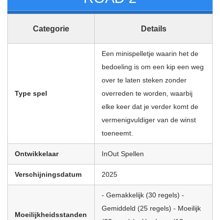
Categorie
Details
Een minispelletje waarin het de
bedoeling is om een kip een weg
over te laten steken zonder
Type spel
overreden te worden, waarbij
elke keer dat je verder komt de
vermenigvuldiger van de winst
toeneemt.
Ontwikkelaar
InOut Spellen
Verschijningsdatum
2025
- Gemakkelijk (30 regels) -
Gemiddeld (25 regels) - Moeilijk
Moeilijkheidsstanden