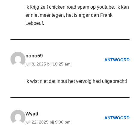
Ik krijg zelf chicken road spam op youtube, ik kan
er niet meer tegen, het is erger dan Frank
Leboeuf.
nono59
ANTWOORD
juli 8, 2025 bij 10:25 am
Ik wist niet dat input het vervolg had uitgebracht!
Wyatt
ANTWOORD
juli 22, 2025 bij 9:06 pm