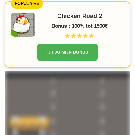
POPULAIRE
Chicken Road 2
Bonus : 100% tot 1500€
★★★★★
KRIJG MIJN BONUS