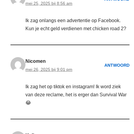
mei 25, 2025 bij 8:56 am
Ik zag onlangs een advertentie op Facebook.
Kun je echt geld verdienen met chicken road 2?
Nicomen
ANTWOORD
mei 26, 2025 bij 9:01 pm
Ik zag het op tiktok en instagram! Ik word ziek
van deze reclame, het is erger dan Survival War
😂