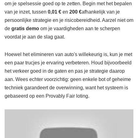
om je spelsessie goed op te zetten. Begin met het bepalen
van je inzet, tussen
0,01 €
en
200 €
afhankelijk van je
persoonlijke strategie en je risicobereidheid. Aarzel niet om
de
gratis demo
om je vaardigheden aan te scherpen
voordat je aan de slag gaat.
Hoewel het elimineren van auto's willekeurig is, kun je met
een paar trucjes je ervaring verbeteren. Houd bijvoorbeeld
het verkeer goed in de gaten en pas je strategie daarop
aan. Wees echter voorzichtig: geen enkele bot of geheime
techniek garandeert de overwinning, want het systeem is
gebaseerd op een Provably Fair loting.