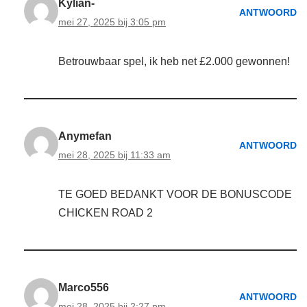
Kylian-
ANTWOORD
mei 27, 2025 bij 3:05 pm
Betrouwbaar spel, ik heb net £2.000 gewonnen!
Anymefan
ANTWOORD
mei 28, 2025 bij 11:33 am
TE GOED BEDANKT VOOR DE BONUSCODE
CHICKEN ROAD 2
Marco556
ANTWOORD
mei 28, 2025 bij 2:27 pm