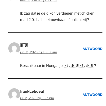
Ik zag dat je geld kon verdienen met chicken
road 2.0. Is dit betrouwbaar of oplichterij?
🇭🇺
ANTWOORD
juni 3, 2025 bij 10:37 am
Beschikbaar in Hongarije 🇭🇺🇭🇺🇭🇺🇭🇺?
frankLeboeuf
ANTWOORD
juli 2, 2025 bij 6:27 pm