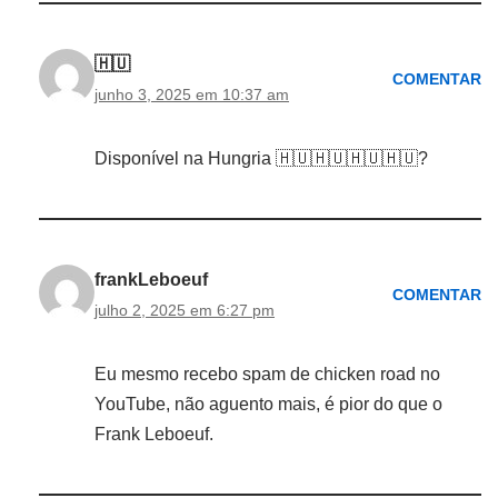
🇭🇺
COMENTAR
junho 3, 2025 em 10:37 am
Disponível na Hungria 🇭🇺🇭🇺🇭🇺🇭🇺?
frankLeboeuf
COMENTAR
julho 2, 2025 em 6:27 pm
Eu mesmo recebo spam de chicken road no
YouTube, não aguento mais, é pior do que o
Frank Leboeuf.