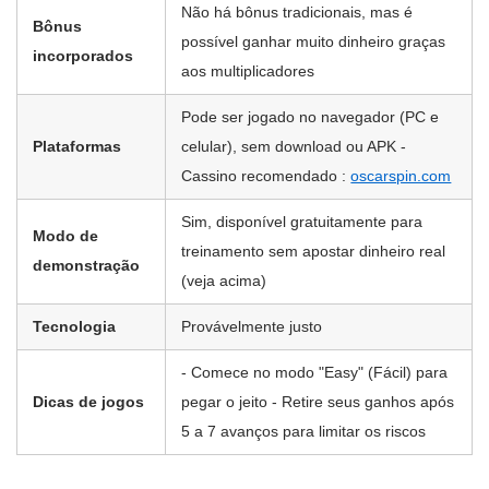
Não há bônus tradicionais, mas é
Bônus
possível ganhar muito dinheiro graças
incorporados
aos multiplicadores
Pode ser jogado no navegador (PC e
Plataformas
celular), sem download ou APK -
Cassino recomendado :
oscarspin.com
Sim, disponível gratuitamente para
Modo de
treinamento sem apostar dinheiro real
demonstração
(veja acima)
Tecnologia
Provávelmente justo
- Comece no modo "Easy" (Fácil) para
Dicas de jogos
pegar o jeito - Retire seus ganhos após
5 a 7 avanços para limitar os riscos