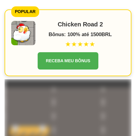
POPULAR
Chicken Road 2
Bônus: 100% até 1500BRL
★★★★★
RECEBA MEU BÔNUS