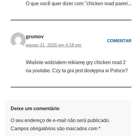
O que você quer dizer com "chicken road pareri...
grumov
COMENTAR
agosto 21, 2025 em 4:18 pm
Właśnie widziałem reklamę gry chicken road 2
na youtube. Czy ta gra jest dostępna w Polsce?
Deixe um comentário
O seu endereço de e-mail não será publicado.
Campos obrigatórios são marcados com
*