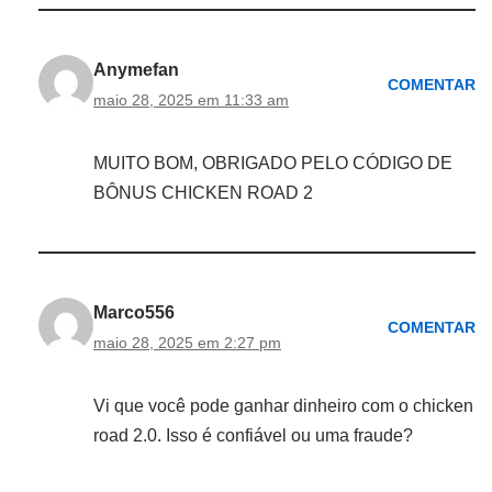
Anymefan
COMENTAR
maio 28, 2025 em 11:33 am
MUITO BOM, OBRIGADO PELO CÓDIGO DE
BÔNUS CHICKEN ROAD 2
Marco556
COMENTAR
maio 28, 2025 em 2:27 pm
Vi que você pode ganhar dinheiro com o chicken
road 2.0. Isso é confiável ou uma fraude?