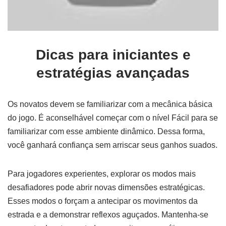
Dicas para iniciantes e
estratégias avançadas
Os novatos devem se familiarizar com a mecânica básica
do jogo. É aconselhável começar com o nível Fácil para se
familiarizar com esse ambiente dinâmico. Dessa forma,
você ganhará confiança sem arriscar seus ganhos suados.
Para jogadores experientes, explorar os modos mais
desafiadores pode abrir novas dimensões estratégicas.
Esses modos o forçam a antecipar os movimentos da
estrada e a demonstrar reflexos aguçados. Mantenha-se