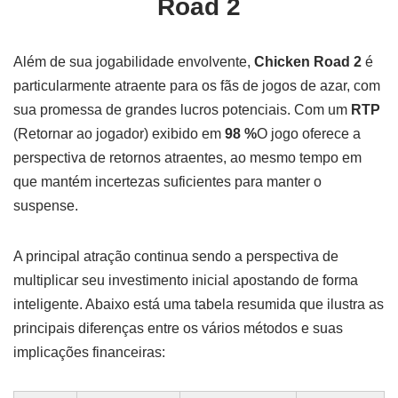
Road 2
Além de sua jogabilidade envolvente,
Chicken Road 2
é
particularmente atraente para os fãs de jogos de azar, com
sua promessa de grandes lucros potenciais. Com um
RTP
(Retornar ao jogador) exibido em
98 %
O jogo oferece a
perspectiva de retornos atraentes, ao mesmo tempo em
que mantém incertezas suficientes para manter o
suspense.
A principal atração continua sendo a perspectiva de
multiplicar seu investimento inicial apostando de forma
inteligente. Abaixo está uma tabela resumida que ilustra as
principais diferenças entre os vários métodos e suas
implicações financeiras: