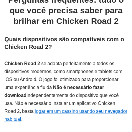
que você precisa saber para
brilhar em Chicken Road 2
Quais dispositivos são compatíveis com o
Chicken Road 2?
Chicken Road 2
se adapta perfeitamente a todos os
dispositivos modernos, como smartphones e tablets com
iOS ou Android. O jogo foi otimizado para proporcionar
uma experiência fluida
Não é necessário fazer
download
independentemente do dispositivo que você
usa. Não é necessário instalar um aplicativo Chicken
Road 2, basta
jogar em um cassino usando seu navegador
habitual
.