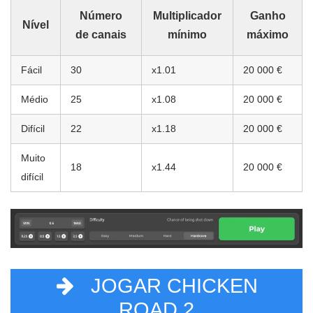
Número
Multiplicador
Ganho
Nível
de canais
mínimo
máximo
Fácil
30
x1.01
20 000 €
Médio
25
x1.08
20 000 €
Difícil
22
x1.18
20 000 €
Muito
18
x1.44
20 000 €
difícil
JOGAR CHICKEN
ROAD 2