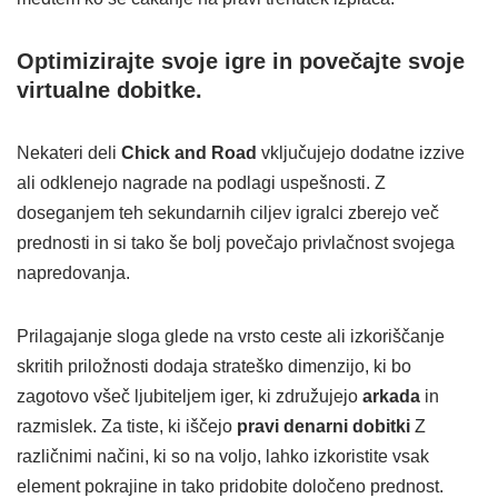
Optimizirajte svoje igre in povečajte svoje
virtualne dobitke.
Nekateri deli
Chick and Road
vključujejo dodatne izzive
ali odklenejo nagrade na podlagi uspešnosti. Z
doseganjem teh sekundarnih ciljev igralci zberejo več
prednosti in si tako še bolj povečajo privlačnost svojega
napredovanja.
Prilagajanje sloga glede na vrsto ceste ali izkoriščanje
skritih priložnosti dodaja strateško dimenzijo, ki bo
zagotovo všeč ljubiteljem iger, ki združujejo
arkada
in
razmislek. Za tiste, ki iščejo
pravi denarni dobitki
Z
različnimi načini, ki so na voljo, lahko izkoristite vsak
element pokrajine in tako pridobite določeno prednost.