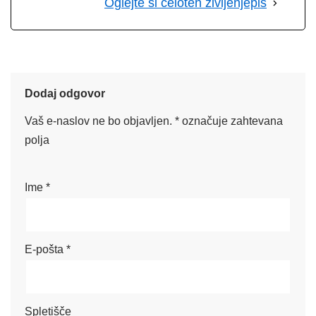
Oglejte si celoten življenjepis
Dodaj odgovor
Vaš e-naslov ne bo objavljen.
*
označuje zahtevana
polja
Ime
*
E-pošta
*
Spletišče