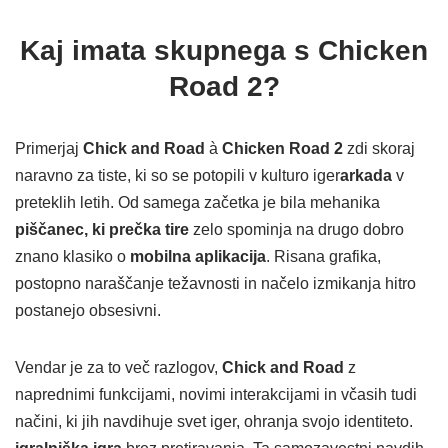
Kaj imata skupnega s Chicken
Road 2?
Primerjaj
Chick and Road
à
Chicken Road 2
zdi skoraj
naravno za tiste, ki so se potopili v kulturo iger
arkada
v
preteklih letih. Od samega začetka je bila mehanika
piščanec, ki prečka tire
zelo spominja na drugo dobro
znano klasiko o
mobilna aplikacija
. Risana grafika,
postopno naraščanje težavnosti in načelo izmikanja hitro
postanejo obsesivni.
Vendar je za to več razlogov,
Chick and Road
z
naprednimi funkcijami, novimi interakcijami in včasih tudi
načini, ki jih navdihuje svet iger, ohranja svojo identiteto.