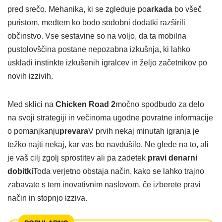
pred srečo. Mehanika, ki se zgleduje po
arkada
bo všeč
puristom, medtem ko bodo sodobni dodatki razširili
občinstvo. Vse sestavine so na voljo, da ta mobilna
pustolovščina postane nepozabna izkušnja, ki lahko
uskladi instinkte izkušenih igralcev in željo začetnikov po
novih izzivih.
Med sklici na
Chicken Road 2
močno spodbudo za delo
na svoji strategiji in večinoma ugodne povratne informacije
o pomanjkanju
prevara
V prvih nekaj minutah igranja je
težko najti nekaj, kar vas bo navdušilo. Ne glede na to, ali
je vaš cilj zgolj sprostitev ali pa zadetek
pravi denarni
dobitki
Toda verjetno obstaja način, kako se lahko trajno
zabavate s tem inovativnim naslovom, če izberete pravi
način in stopnjo izziva.