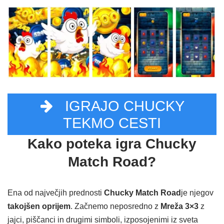
IGRAJO CHUCKY
TEKMO CESTI
Kako poteka igra Chucky
Match Road?
Ena od največjih prednosti
Chucky Match Road
je njegov
takojšen oprijem
. Začnemo neposredno z
Mreža 3×3
z
jajci, piščanci in drugimi simboli, izposojenimi iz sveta