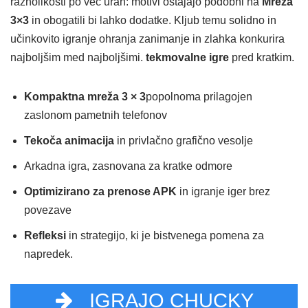
raznolikosti po več urah: motivi ostajajo podobni na
Mreža
3×3
in obogatili bi lahko dodatke. Kljub temu solidno in
učinkovito igranje ohranja zanimanje in zlahka konkurira
najboljšim med najboljšimi.
tekmovalne igre
pred kratkim.
Kompaktna mreža 3 × 3
popolnoma prilagojen
zaslonom pametnih telefonov
Tekoča animacija
in privlačno grafično vesolje
Arkadna igra, zasnovana za kratke odmore
Optimizirano za prenose APK
in igranje iger brez
povezave
Refleksi
in strategijo, ki je bistvenega pomena za
napredek.
IGRAJO CHUCKY