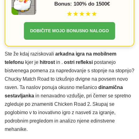
Bonus: 100% do 1500€
★★★★★
DOBIČITE MOJO BONUSNO NALOGO
Ste že kdaj raziskovali
arkadna igra na mobilnem
telefonu
kjer je
hitrost
in .
ostri refleksi
postanejo
bistvenega pomena za napredovanje s stopnje na stopnjo?
Chucky Match Road to izkušnjo dvigne na povsem novo
raven. Ta naslov ponuja okusno mešanico
dinamična
sestavljanka
in nenavadno vzdušje, pri čemer se spretno
zgleduje po znameniti Chicken Road 2. Skupaj se
poglobimo v to inovativno igro z nasveti za igranje,
podrobnim pregledom in analizo njene edinstvene
mehanike.