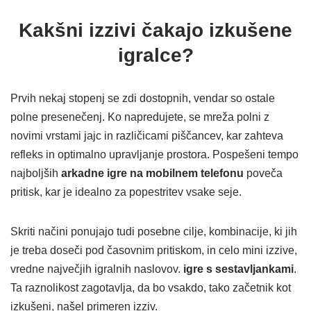
Kakšni izzivi čakajo izkušene
igralce?
Prvih nekaj stopenj se zdi dostopnih, vendar so ostale
polne presenečenj. Ko napredujete, se mreža polni z
novimi vrstami jajc in različicami piščancev, kar zahteva
refleks in optimalno upravljanje prostora. Pospešeni tempo
najboljših
arkadne igre na mobilnem telefonu
poveča
pritisk, kar je idealno za popestritev vsake seje.
Skriti načini ponujajo tudi posebne cilje, kombinacije, ki jih
je treba doseči pod časovnim pritiskom, in celo mini izzive,
vredne največjih igralnih naslovov.
igre s sestavljankami
.
Ta raznolikost zagotavlja, da bo vsakdo, tako začetnik kot
izkušeni, našel primeren izziv.