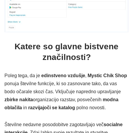
Katere so glavne bistvene
značilnosti?
Poleg tega, da je
edinstveno vzdušje
,
Mystic Chik Shop
ponuja številne funkcije, ki so zasnovane tako, da vas
bodo očarale skozi čas. Vključuje napredno upravljanje
zbirke nakita
organizacijo razstav, posvečenih
modna
oblačila
in
razvijajoči se katalog
polno novosti.
Številne nedavne posodobitve zagotavljajo več
socialne
interakcije.
Zdaj lahko svoje rezultate in stvaritve