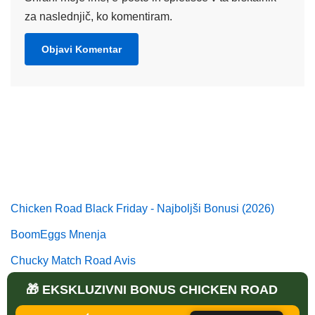
za naslednjič, ko komentiram.
Chicken Road Black Friday - Najboljši Bonusi (2026)
BoomEggs Mnenja
Chucky Match Road Avis
Mystic Chik Shop Mnenja
🎁 EKSKLUZIVNI BONUS CHICKEN ROAD
Ujeti Kraljevo jajce Mnenja