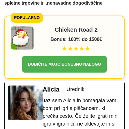
spletne trgovine
in .
nenavadne dogodivščine
.
POPULARNO
Chicken Road 2
Bonus: 100% do 1500€
★★★★★
DOBIČITE MOJO BONUSNO NALOGO
Alicia
Urednik
Jaz sem Alicia in pomagala vam
bom pri igri s piščancem, ki
prečka cesto. Če želite igrati mini
igro v igralnici, ne oklevajte in si