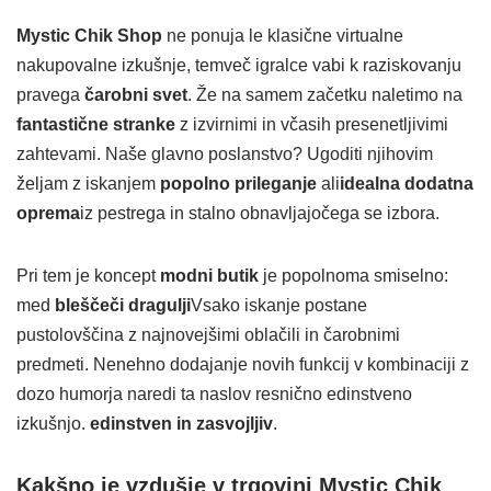
Mystic Chik Shop
ne ponuja le klasične virtualne
nakupovalne izkušnje, temveč igralce vabi k raziskovanju
pravega
čarobni svet
. Že na samem začetku naletimo na
fantastične stranke
z izvirnimi in včasih presenetljivimi
zahtevami. Naše glavno poslanstvo? Ugoditi njihovim
željam z iskanjem
popolno prileganje
ali
idealna dodatna
oprema
iz pestrega in stalno obnavljajočega se izbora.
Pri tem je koncept
modni butik
je popolnoma smiselno:
med
bleščeči dragulji
Vsako iskanje postane
pustolovščina z najnovejšimi oblačili in čarobnimi
predmeti. Nenehno dodajanje novih funkcij v kombinaciji z
dozo humorja naredi ta naslov resnično edinstveno
izkušnjo.
edinstven in zasvojljiv
.
Kakšno je vzdušje v trgovini Mystic Chik