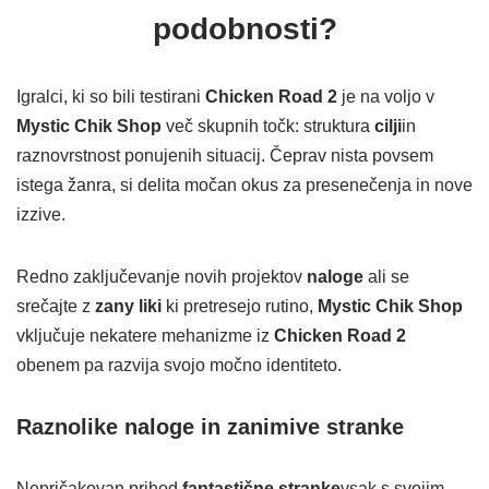
podobnosti?
Igralci, ki so bili testirani
Chicken Road 2
je na voljo v
Mystic Chik Shop
več skupnih točk: struktura
cilji
in
raznovrstnost ponujenih situacij. Čeprav nista povsem
istega žanra, si delita močan okus za presenečenja in nove
izzive.
Redno zaključevanje novih projektov
naloge
ali se
srečajte z
zany liki
ki pretresejo rutino,
Mystic Chik Shop
vključuje nekatere mehanizme iz
Chicken Road 2
obenem pa razvija svojo močno identiteto.
Raznolike naloge in zanimive stranke
Nepričakovan prihod
fantastične stranke
vsak s svojim