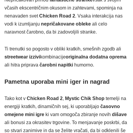
včasih ekscentričnim okusom in zahtevami, spominja na
nenavaden svet
Chicken Road 2
. Vsaka interakcija nas
vodi k izumljanju
nepričakovane obleke
ali celo
naravnost čarobno, da bi zadovoljili stranke.
Ti trenutki so pogosto v obliki kratkih, smešnih zgodb ali
streetwear izzivi
kombinacije
originalna dodatna oprema
ali hitra priprava
čarobni napitki
humorno.
Pametna uporaba mini iger in nagrad
Tako kot v
Chicken Road 2
,
Mystic Chik Shop
temelji na
energiji kratkih, dinamičnih sej, ki uporabljajo
časovno
omejene mini igre
ki vam omogoča zbiranje novih
dišave
ali bonusi za okrasitev trgovine. To menjavanje poskrbi, da
so stvari zanimive in da se želite vračati, da bi odklenili še