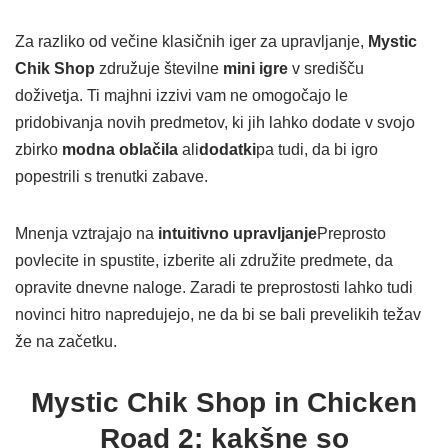
Za razliko od večine klasičnih iger za upravljanje,
Mystic
Chik Shop
združuje številne
mini igre
v središču
doživetja. Ti majhni izzivi vam ne omogočajo le
pridobivanja novih predmetov, ki jih lahko dodate v svojo
zbirko
modna oblačila
ali
dodatki
pa tudi, da bi igro
popestrili s trenutki zabave.
Mnenja vztrajajo na
intuitivno upravljanje
Preprosto
povlecite in spustite, izberite ali združite predmete, da
opravite dnevne naloge. Zaradi te preprostosti lahko tudi
novinci hitro napredujejo, ne da bi se bali prevelikih težav
že na začetku.
Mystic Chik Shop in Chicken
Road 2: kakšne so