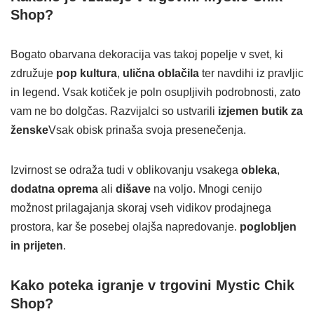
Shop?
Bogato obarvana dekoracija vas takoj popelje v svet, ki
združuje
pop kultura
,
ulična oblačila
ter navdihi iz pravljic
in legend. Vsak kotiček je poln osupljivih podrobnosti, zato
vam ne bo dolgčas. Razvijalci so ustvarili
izjemen butik za
ženske
Vsak obisk prinaša svoja presenečenja.
Izvirnost se odraža tudi v oblikovanju vsakega
obleka
,
dodatna oprema
ali
dišave
na voljo. Mnogi cenijo
možnost prilagajanja skoraj vseh vidikov prodajnega
prostora, kar še posebej olajša napredovanje.
poglobljen
in prijeten
.
Kako poteka igranje v trgovini Mystic Chik
Shop?