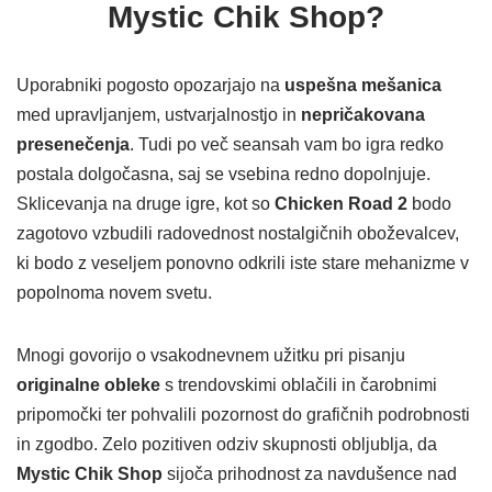
Mystic Chik Shop?
Uporabniki pogosto opozarjajo na
uspešna mešanica
med upravljanjem, ustvarjalnostjo in
nepričakovana
presenečenja
. Tudi po več seansah vam bo igra redko
postala dolgočasna, saj se vsebina redno dopolnjuje.
Sklicevanja na druge igre, kot so
Chicken Road 2
bodo
zagotovo vzbudili radovednost nostalgičnih oboževalcev,
ki bodo z veseljem ponovno odkrili iste stare mehanizme v
popolnoma novem svetu.
Mnogi govorijo o vsakodnevnem užitku pri pisanju
originalne obleke
s trendovskimi oblačili in čarobnimi
pripomočki ter pohvalili pozornost do grafičnih podrobnosti
in zgodbo. Zelo pozitiven odziv skupnosti obljublja, da
Mystic Chik Shop
sijoča prihodnost za navdušence nad