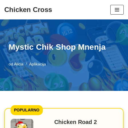
Chicken Cross
Preskoči
na
vsebino
Mystic Chik Shop Mnenja
od
Alicia
Aplikacija
POPULARNO
Chicken Road 2