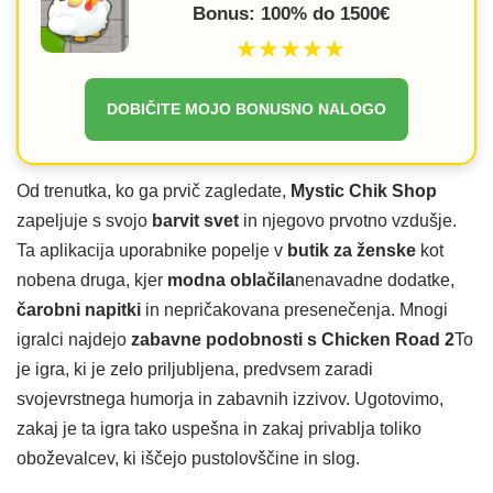
Bonus: 100% do 1500€
★★★★★
DOBIČITE MOJO BONUSNO NALOGO
Od trenutka, ko ga prvič zagledate,
Mystic Chik Shop
zapeljuje s svojo
barvit svet
in njegovo prvotno vzdušje.
Ta aplikacija uporabnike popelje v
butik za ženske
kot
nobena druga, kjer
modna oblačila
nenavadne dodatke,
čarobni napitki
in nepričakovana presenečenja. Mnogi
igralci najdejo
zabavne podobnosti s Chicken Road 2
To
je igra, ki je zelo priljubljena, predvsem zaradi
svojevrstnega humorja in zabavnih izzivov. Ugotovimo,
zakaj je ta igra tako uspešna in zakaj privablja toliko
oboževalcev, ki iščejo pustolovščine in slog.