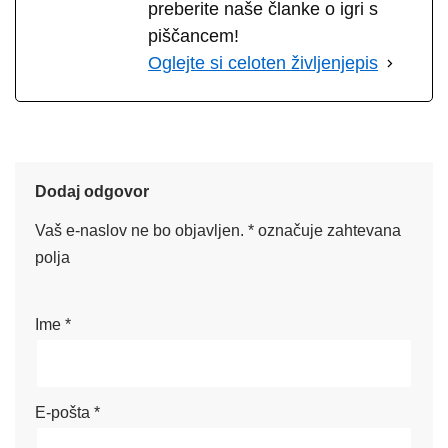
preberite naše članke o igri s
piščancem!
Oglejte si celoten življenjepis
Dodaj odgovor
Vaš e-naslov ne bo objavljen.
*
označuje zahtevana
polja
Ime
*
E-pošta
*