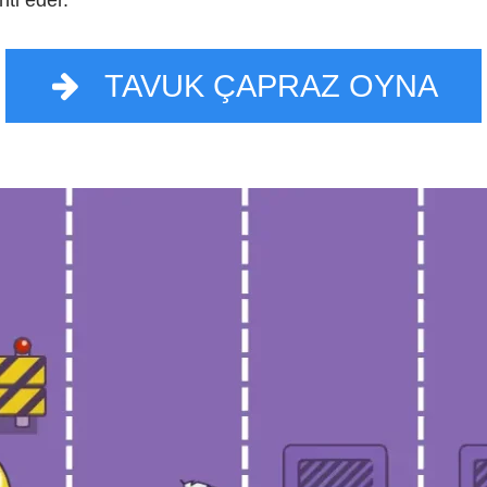
ti eder.
TAVUK ÇAPRAZ OYNA