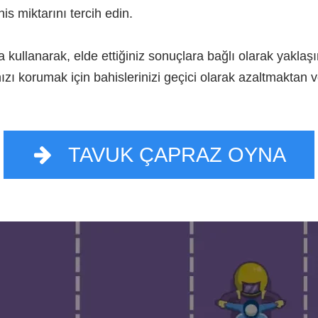
is miktarını tercih edin.
 kullanarak, elde ettiğiniz sonuçlara bağlı olarak yaklaşı
nızı korumak için bahislerinizi geçici olarak azaltmakta
TAVUK ÇAPRAZ OYNA