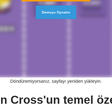
Demoyu Oynatın
Döndüremiyorsanız, sayfayı yeniden yükleyin.
n Cross'un temel özel