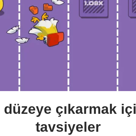
t düzeye çıkarmak için
tavsiyeler