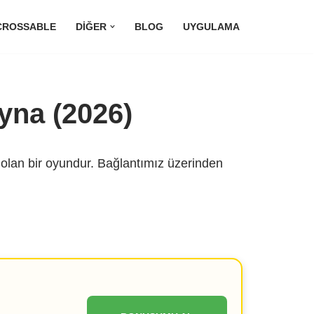
CROSSABLE
DIĞER
BLOG
UYGULAMA
yna (2026)
 olan bir oyundur. Bağlantımız üzerinden