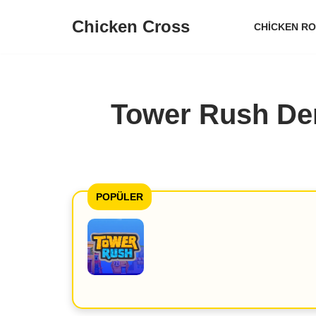
Chicken Cross
CHICKEN RO
İçeriğe
geç
Tower Rush Dem
POPÜLER