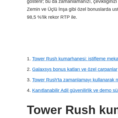
gösterir; bu da zamanlamanızı, çevikliğinizi
Zemin ve Üçlü İnşa gibi özel bonuslarda u
98,5 %'lik rekor RTP ile.
Tower Rush kumarhanesi: istifleme mekani
Galaxsys bonus katları ve özel çarpanlar
Tower Rush'ta zamanlamayı kullanarak na
Kanıtlanabilir Adil güvenilirlik ve demo 
Tower Rush kum