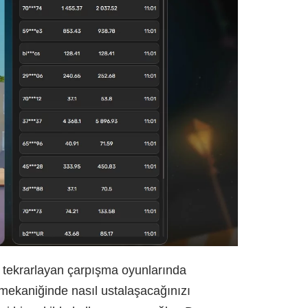
n tekrarlayan çarpışma oyunlarında
 mekaniğinde nasıl ustalaşacağınızı