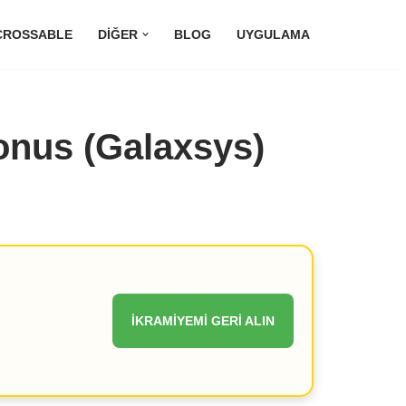
CROSSABLE
DIĞER
BLOG
UYGULAMA
onus (Galaxsys)
İKRAMIYEMI GERI ALIN