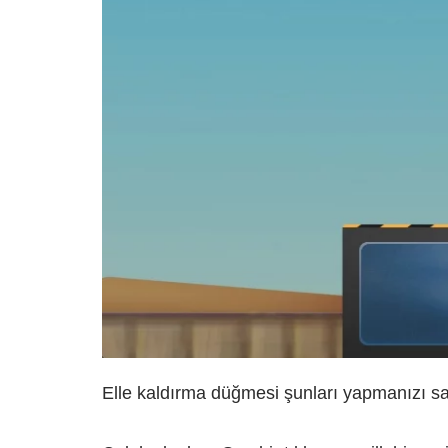
Elle kaldırma düğmesi şunları yapmanızı s