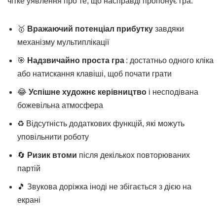
чітке уявлення про те, що насправді пропонує гра.
🥇
Вражаючий потенціал прибутку
завдяки
механізму мультиплікації
🎯
Надзвичайно проста гра
: достатньо одного кліка
або натискання клавіші, щоб почати грати
😂
Успішне художнє керівництво
і несподівана
божевільна атмосфера
♻️ Відсутність додаткових функцій, які можуть
уповільнити роботу
🔄
Ризик втоми
після декількох повторюваних
партій
🎵 Звукова доріжка іноді не збігається з дією на
екрані