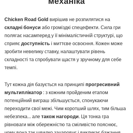
механіка
Chicken Road Gold
вирішив не розпилятися на
складні бонуси
або громіздкі спецефекти. Сила гри
полягає насамперед у її мінімалістичній структурі, що
сприяє
доступність
і миттєве освоєння. Кожен може
зробити невелику ставку, налаштувати рівень
складності та спробувати щастя у зручному для себе
темпі.
Тут кожна дія базується на принципі
прогресивний
мультиплікатор
: з кожним пройденим етапом
потенційний виграш збільшується, спонукаючи
переходити свої межі. Чим коротший шлях, тим більша
небезпека... але
також нагороди
. Ця тонка гра
рівноваги між обережністю та сміливістю пояснює,
чому вона так швидко зачаровує і викликає бажання