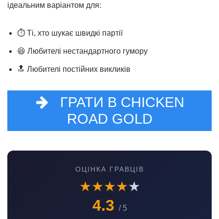
ідеальним варіантом для:
⏱ Ті, хто шукає швидкі партії
😆 Любителі нестандартного гумору
🔝 Любителі постійних викликів
ГРАТИ В CHICKEN
ROAD GOLD
ОЦІНКА ГРАВЦІВ
★
★
★
★
★
4.3
/ 5