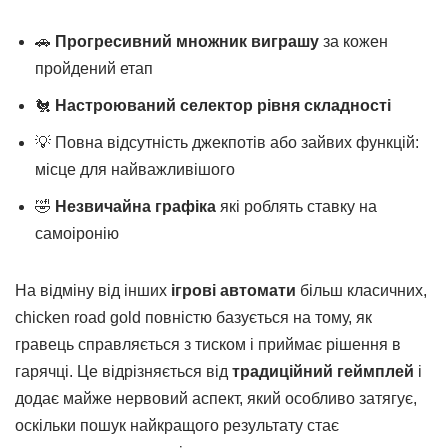
🚗
Прогресивний множник виграшу
за кожен
пройдений етап
🐔
Настроюваний селектор рівня складності
💡 Повна відсутність джекпотів або зайвих функцій:
місце для найважливішого
🤣
Незвичайна графіка
які роблять ставку на
самоіронію
На відміну від інших
ігрові автомати
більш класичних,
chicken road gold повністю базується на тому, як
гравець справляється з тиском і приймає рішення в
гарячці. Це відрізняється від
традиційний геймплей
і
додає майже нервовий аспект, який особливо затягує,
оскільки пошук найкращого результату стає