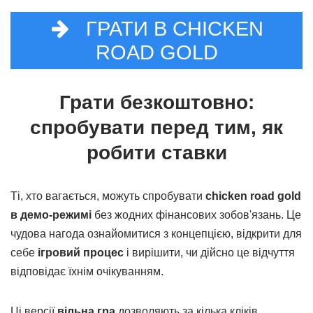
ГРАТИ В CHICKEN
ROAD GOLD
Грати безкоштовно:
спробувати перед тим, як
робити ставки
Ті, хто вагається, можуть спробувати
chicken road gold
в демо-режимі
без жодних фінансових зобов'язань. Це
чудова нагода ознайомитися з концепцією, відкрити для
себе
ігровий процес
і вирішити, чи дійсно це відчуття
відповідає їхнім очікуванням.
Ці версії
вільна гра
дозволяють за кілька кліків