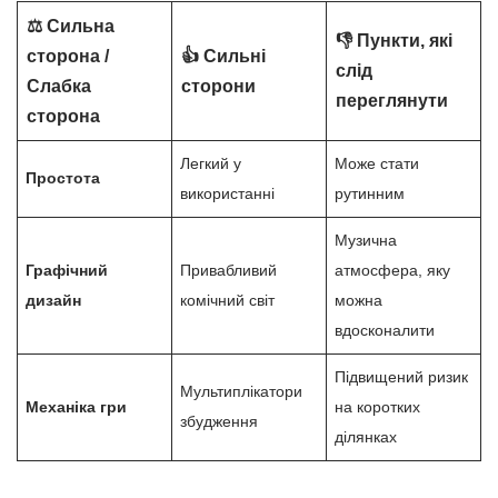
⚖️ Сильна
👎 Пункти, які
сторона /
👍 Сильні
слід
Слабка
сторони
переглянути
сторона
Легкий у
Може стати
Простота
використанні
рутинним
Музична
Графічний
Привабливий
атмосфера, яку
дизайн
комічний світ
можна
вдосконалити
Підвищений ризик
Мультиплікатори
Механіка гри
на коротких
збудження
ділянках