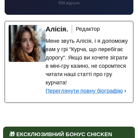
834 відгуки
Алісія.
Редактор
Мене звуть Алісія, і я допоможу
вам у грі "Курча, що перебігає
дорогу". Якщо ви хочете зіграти
в міні-гру казино, не соромтеся
читати наші статті про гру
курчата!
Переглянути повну біографію
🎁 ЕКСКЛЮЗИВНИЙ БОНУС CHICKEN