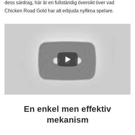
dess särdrag, här är en fullständig översikt över vad
Chicken Road Gold har att erbjuda nyfikna spelare.
En enkel men effektiv
mekanism