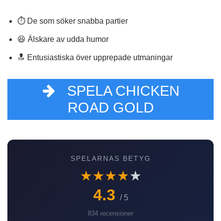
⏱ De som söker snabba partier
😆 Älskare av udda humor
🔝 Entusiastiska över upprepade utmaningar
SPELA CHICKEN
ROAD GOLD
SPELARNAS BETYG
★
★
★
★
★
4.3
/ 5
834 recensioner