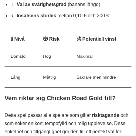
📊
Val av svårighetsgrad
(banans längd)
💶
Insatsens storlek
mellan 0,10 € och 200 €
🚦 Nivå
🎲 Risk
💰 Potentiell vinst
Domstol
Hög
Maximal
Lång
Måttlig
Säkrare men mindre
Vem riktar sig Chicken Road Gold till?
Detta spel passar alla spelare som gillar
risktagande
och
som söker en kort, tempofylld och rolig upplevelse. Dess
enkelhet och tillgänglighet gör den till ett perfekt val för: