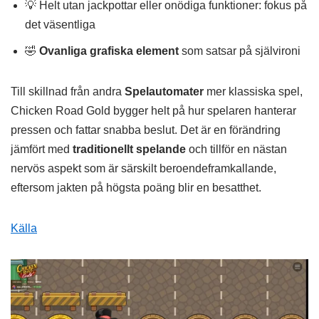
💡 Helt utan jackpottar eller onödiga funktioner: fokus på
det väsentliga
🤣
Ovanliga grafiska element
som satsar på självironi
Till skillnad från andra
Spelautomater
mer klassiska spel,
Chicken Road Gold bygger helt på hur spelaren hanterar
pressen och fattar snabba beslut. Det är en förändring
jämfört med
traditionellt spelande
och tillför en nästan
nervös aspekt som är särskilt beroendeframkallande,
eftersom jakten på högsta poäng blir en besatthet.
Källa