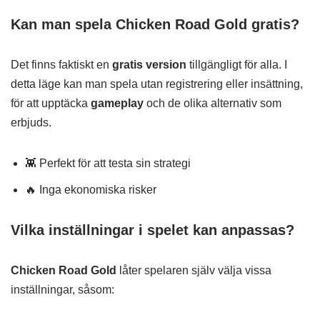
Kan man spela Chicken Road Gold gratis?
Det finns faktiskt en
gratis version
tillgängligt för alla. I
detta läge kan man spela utan registrering eller insättning,
för att upptäcka
gameplay
och de olika alternativ som
erbjuds.
👾 Perfekt för att testa sin strategi
🔥 Inga ekonomiska risker
Vilka inställningar i spelet kan anpassas?
Chicken Road Gold
låter spelaren själv välja vissa
inställningar, såsom: