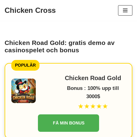
Chicken Cross
Hoppa
till
innehåll
Chicken Road Gold: gratis demo av
casinospelet och bonus
POPULÄR
Chicken Road Gold
Bonus : 100% upp till
3000$
★★★★★
FÅ MIN BONUS