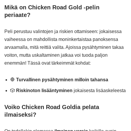
Mikä on Chicken Road Gold -pelin
periaate?
Peli perustuu valintojen ja riskien ottamiseen: jokaisessa
vaiheessa on mahdollista moninkertaistaa panoksensa
arvaamalla, mitä reittiä valita. Ajoissa pysähtyminen takaa
voiton, mutta uskaltaminen jatkaa voi tuoda paljon
enemmän! Tässä ovat tärkeimmät kohdat:
🛑
Turvallinen pysähtyminen milloin tahansa
🎲
Riskinoton lisääntyminen
jokaisesta lisäaskeleesta
Voiko Chicken Road Goldia pelata
ilmaiseksi?