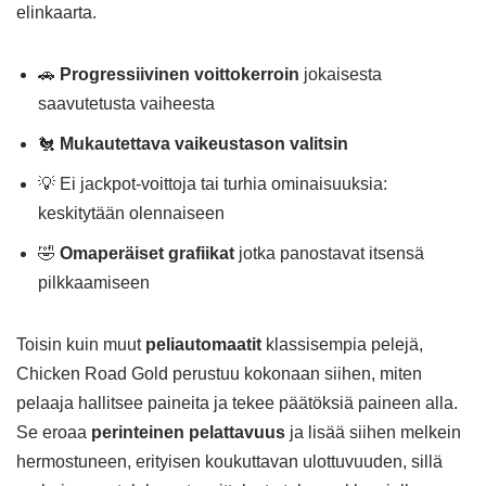
elinkaarta.
🚗
Progressiivinen voittokerroin
jokaisesta
saavutetusta vaiheesta
🐔
Mukautettava vaikeustason valitsin
💡 Ei jackpot-voittoja tai turhia ominaisuuksia:
keskitytään olennaiseen
🤣
Omaperäiset grafiikat
jotka panostavat itsensä
pilkkaamiseen
Toisin kuin muut
peliautomaatit
klassisempia pelejä,
Chicken Road Gold perustuu kokonaan siihen, miten
pelaaja hallitsee paineita ja tekee päätöksiä paineen alla.
Se eroaa
perinteinen pelattavuus
ja lisää siihen melkein
hermostuneen, erityisen koukuttavan ulottuvuuden, sillä