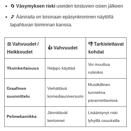
🔄
Väsymyksen riski
useiden toistuvien osien jälkeen
🎵 Ääniraita on toisinaan epäsynkroninen näytöllä
tapahtuvan toiminnan kanssa.
⚖️ Vahvuudet /
👎 Tarkistettavat
👍 Vahvuudet
Heikkoudet
kohdat
Voi muuttua
Yksinkertaisuus
Helppo käyttää
rutiiniksi
Musiikillinen
Graafinen
Viehättävä
tunnelma
suunnittelu
komediauniversumi
parannettavissa
Jännittävät
Lisääntynyt riski
Pelimekaniikka
kertoimet
lyhyillä osuuksilla