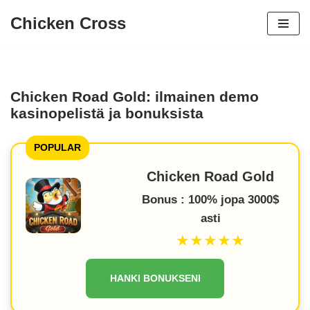
Chicken Cross
Siirry
sisältöön
Chicken Road Gold: ilmainen demo
kasinopelistä ja bonuksista
POPULAR
Chicken Road Gold
Bonus : 100% jopa 3000$
asti
★★★★★
HANKI BONUKSENI