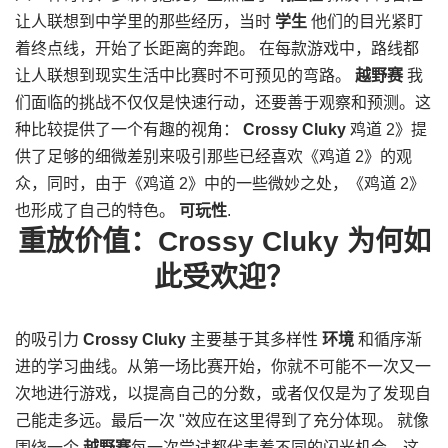
让人联想到中学里的那些经历，当时
学生
他们的目光紧盯
着终点线，开始了长距离的奔跑。 在每款游戏中，路线都
让人联想到现实生活中比赛时不可预见的弯路。
越野赛
我
们面临的挑战不仅仅是快速行动，还要善于观察和预测。这
种比较提供了一个有趣的视角：
Crossy Cluky
鸡道 2》提
供了足够的细微差别来吸引那些已经喜欢《鸡道 2》的观
众，同时，由于《鸡道 2》中的一些微妙之处，《鸡道 2》
也形成了自己的特色。
可玩性
.
重放价值：Crossy Cluky 为何如
此受欢迎？
的吸引力
Crossy Cluky
主要基于其多样性
环境
和循序渐
进的学习曲线。从第一场比赛开始，你就不可能不一次又一
次地进行游戏，以提高自己的分数，或者仅仅是为了发现自
己能走多远。最后一次 "效应在这里得到了充分体现。 就像
围绕一个
越野赛
每一次尝试都代表着不同的闪光机会。这