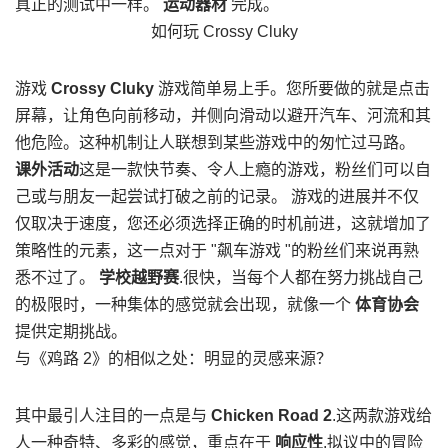
真正的测试中一样。
运动器材
完成。
如何玩 Crossy Cluky
游戏
Crossy Cluky
游戏简单易上手。您所要做的就是点击
屏幕，让角色向前移动，并侧向滑动以避开汽车、河流和其
他危险。这种机制让人联想到某些游戏中的匆忙过马路。
课外活动
这是一款快节奏、令人上瘾的游戏，粉丝们可以自
己或与朋友一起尝试打破之前的记录。 游戏的进展并不仅
仅取决于速度，您还必须选择正确的时机前进，这就增加了
策略性的元素，这一点对于 "飙车游戏 "的粉丝们来说再熟
悉不过了。
学校越野赛
.很快，当每个人都在努力挑战自己
的极限时，一种集体的感觉就会出现，就像一个
体育协会
提供定期挑战。
与《鸡路 2》的相似之处：明显的灵感来源？
其中最引人注目的一点是与
Chicken Road 2
.这两款游戏给
人一种奇特、多彩的感觉，重点在于
响应性
.拟议中的冒险