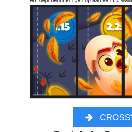
en roept herinneringen op aan een tijd waa
CROSSY