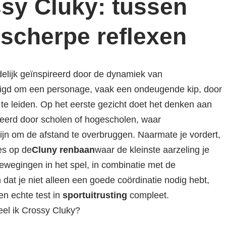
sy Cluky: tussen
 scherpe reflexen
delijk geïnspireerd door de dynamiek van
digd om een personage, vaak een ondeugende kip, door
 te leiden. Op het eerste gezicht doet het denken aan
eerd door scholen of hogescholen, waar
ijn om de afstand te overbruggen. Naarmate je vordert,
es op de
Cluny renbaan
waar de kleinste aarzeling je
wegingen in het spel, in combinatie met de
at je niet alleen een goede coördinatie nodig hebt,
en echte test in
sportuitrusting
compleet.
el ik Crossy Cluky?