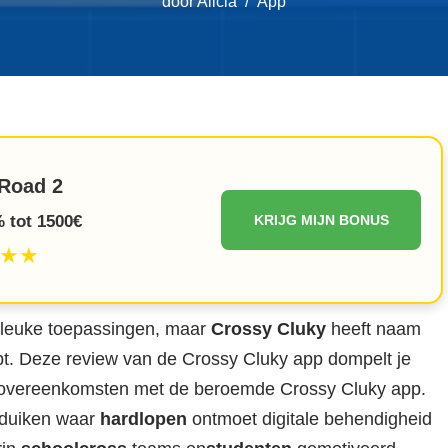
door
Alicia
App
Road 2
 tot 1500€
KRIJG MIJN BONUS
★★
t leuke toepassingen, maar
Crossy Cluky
heeft naam
t. Deze review van de Crossy Cluky app dompelt je
e overeenkomsten met de beroemde Crossy Cluky app.
 duiken waar
hardlopen
ontmoet digitale behendigheid