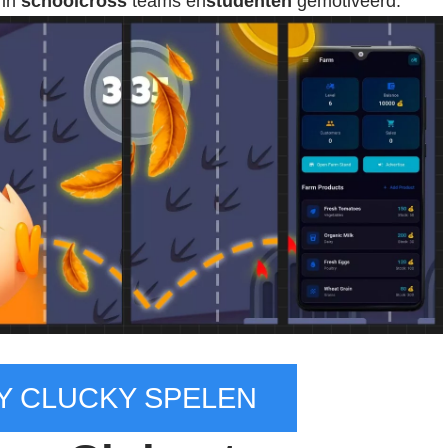
rin
schoolcross
teams en
studenten
gemotiveerd.
 CLUCKY SPELEN