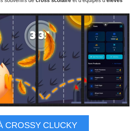
les souvenirs de
cross scolaire
et d’équipes d’
élèves
À CROSSY CLUCKY