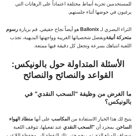
للمستخدمين تجربة أنماط مختلفة اعتماداً على الرهانات التي
يرغبون في خوضها أثناء جلستهم.
الثراء البصري لـ
Ballonix
هو أيضاً نجاح حقيقي. قم بزيارة
رسوم
متحركة أنيقة
وبفضل شخصياتها الغريبة وواجهتها البديهية، تجذب
اللعبة انتباهك بسرعة وتجعل كل دقيقة فيها ممتعة.
الأسئلة المتداولة حول بالونيكس:
القواعد والنصائح والنصائح
ما الغرض من وظيفة "السحب النقدي" في
بالونيكس؟
يتيح لك هذا الخيار الاستفادة من
المكاسب
على أنها
منطاد الهواء
الساخن
. بمجرد أن
"السحب النقدي
عند تفعيلها، تتوقف اللعبة
ويضاف المبلغ الذي تم ربحه حتى تلك النقطة إلى محفظة اللاعب.