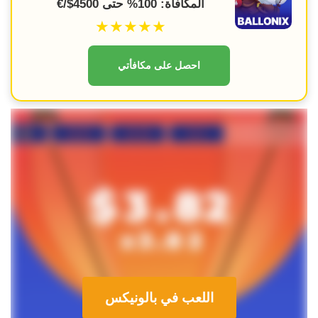
المكافأة: 100% حتى 4500$/€
★★★★★
احصل على مكافأتي
اللعب في بالونيكس