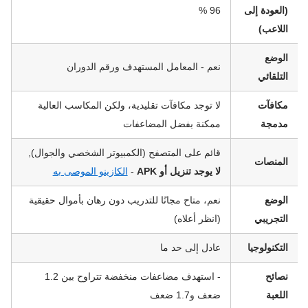
(العودة إلى
96 %
اللاعب)
الوضع
نعم - المعامل المستهدف ورقم الدوران
التلقائي
مكافآت
لا توجد مكافآت تقليدية، ولكن المكاسب العالية
مدمجة
ممكنة بفضل المضاعفات
قائم على المتصفح (الكمبيوتر الشخصي والجوال),
المنصات
لا يوجد تنزيل أو APK
-
الكازينو الموصى به
الوضع
نعم، متاح مجانًا للتدريب دون رهان بأموال حقيقية
التجريبي
(انظر أعلاه)
التكنولوجيا
عادل إلى حد ما
نصائح
- استهدف مضاعفات منخفضة تتراوح بين 1.2
اللعبة
ضعف و1.7 ضعف