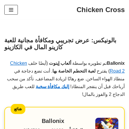
Chicken Cross
تخطي
إلى
المحتوى
بالونيكس: عرض تجريبي ومكافأة مجانية للعبة
كازينو المال في الكازينو
Ballonix
تم تطويره بواسطة
ألعاب إينوت
(أيضًا خلف
Chicken
Road 2
) يقترح
لعبة التحطم الخاصة بها
. أنت تضع دجاجة في
منطاد الهواء الساخن. ضع رهانًا لزيادة المضاعف. تأكد من سحب
أرباحك قبل أن ينفجر المنطاد!
إليك مكافأة سخية
للعب طريق
الدجاج 2 والفوز بالمال!
شائع
Ballonix