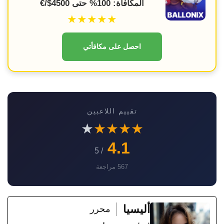
المكافأة: 100% حتى 4500$/€
★★★★★
احصل على مكافأتي
تقييم اللاعبين
★
★
★
★
★
4.1
/ 5
567 مراجعة
أليسيا
محرر