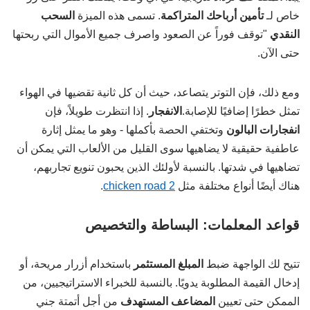
خاص لـ
تأمين أرباحك المتراكمة
. تسمى هذه الميزة
السحب
النقدي
"توقف فوراً عن الصعود واصرف جميع الأموال التي ربحتها
حتى الآن.
ومع ذلك، فإن التوتر يتصاعد، حيث أن كل ثانية تقضيها في الهواء
تمثل خطرًا إضافيًا للإصابة.
الانفجار
. إذا انتظرت طويلاً، فإن
انفجارات البالون
وتختفي الحصة بأكملها - وهو ما يمثل إثارة
عاطفية حقيقية لا يضاهيها سوى القليل من الألعاب التي يمكن أن
تضاهيها في شدتها. بالنسبة لأولئك الذين يحبون تنويع تجاربهم،
هناك أيضًا أنواع مختلفة مثل
chicken road 2
.
قواعد المعلمات: البساطة والتخصيص
تتيح لك الواجهة ضبط
المبلغ المستثمر
باستخدام أزرار مريحة، أو
إدخال القيمة المطلوبة يدويًا. بالنسبة للخبراء الاستراتيجيين، من
الممكن حتى تعيين
المضاعف المستهدف
من أجل أتمتة جني