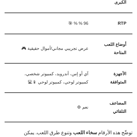
الكبرى
96 % % 🎯
RTP
أوضاع اللعب
عرض تجريبي مجاني/أموال حقيقية 🎮
المتاحة
الأجهزة
آي أو إس، أندرويد، كمبيوتر شخصي،
المتوافقة
كمبيوتر لوحي، كمبيوتر لوحي 📱💻
المضاعف
نعم ⚙️
التلقائي
توضِّح هذه الأرقام
سخاء اللعب
وتنوع طرق اللعب. يمكن