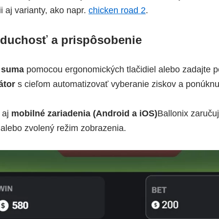
ii aj varianty, ako napr.
chicken road 2
.
noduchosť a prispôsobenie
á suma
pomocou ergonomických tlačidiel alebo zadajte p
átor
s cieľom automatizovať vyberanie ziskov a ponúknuť
 aj
mobilné zariadenia (Android a iOS)
Ballonix zaruču
alebo zvolený režim zobrazenia.