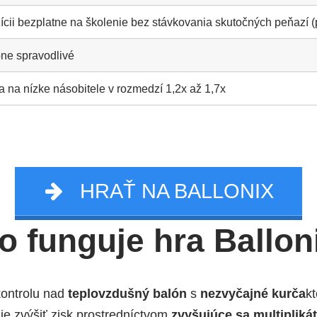
ícii bezplatne na školenie bez stávkovania skutočných peňazí (p
ne spravodlivé
a na nízke násobitele v rozmedzí 1,2x až 1,7x
HRAŤ NA BALLONIX
o funguje hra Ballon
ontrolu nad
teplovzdušný balón
s
nezvyčajné kurča
k
e zvýšiť zisk prostredníctvom
zvyšujúce sa multipliká