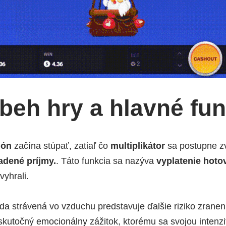
beh hry a hlavné fu
lón
začína stúpať, zatiaľ čo
multiplikátor
sa postupne zv
adené príjmy.
. Táto funkcia sa nazýva
vyplatenie hoto
vyhrali.
a strávená vo vzduchu predstavuje ďalšie riziko zranen
skutočný emocionálny zážitok, ktorému sa svojou intenzi