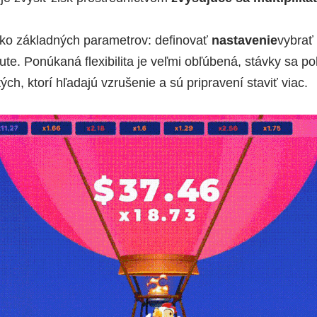
oľko základných parametrov: definovať
nastavenie
vybrať
te. Ponúkaná flexibilita je veľmi obľúbená, stávky sa po
ch, ktorí hľadajú vzrušenie a sú pripravení staviť viac.