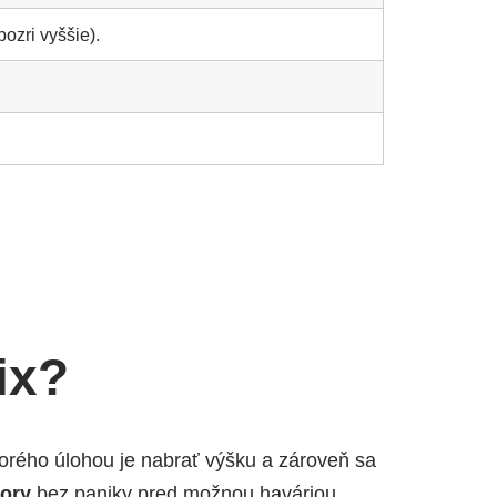
ozri vyššie).
ix?
torého úlohou je nabrať výšku a zároveň sa
tory
bez paniky pred možnou haváriou.