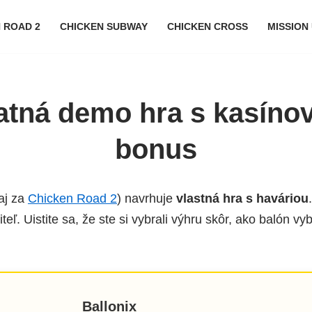
 ROAD 2
CHICKEN SUBWAY
CHICKEN CROSS
MISSION
latná demo hra s kasíno
bonus
aj za
Chicken Road 2
) navrhuje
vlastná hra s haváriou
iteľ. Uistite sa, že ste si vybrali výhru skôr, ako balón v
Ballonix