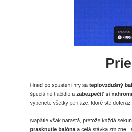
Prie
Hneď po spustení hry sa
teplovzdušný ba
špeciálne tlačidlo a
zabezpečiť si nahrom
vyberiete všetky peniaze, ktoré ste doteraz 
Napätie však narastá, pretože každá sekund
prasknutie balóna
a celá stávka zmizne - 