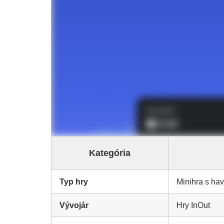
Kategória
Typ hry
Minihra s hav
Vývojár
Hry InOut