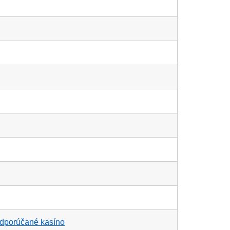
dporúčané kasíno