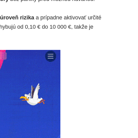
úroveň rizika
a prípadne aktivovať určité
hybujú od 0,10 € do 10 000 €, takže je