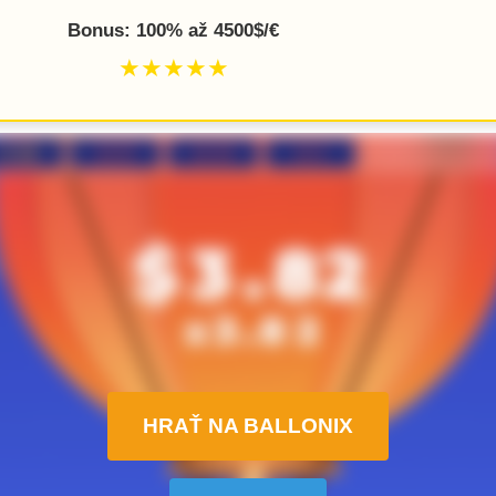
Bonus: 100% až 4500$/€
★★★★★
HRAŤ NA BALLONIX