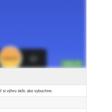
ť si výhru skôr, ako vybuchne.