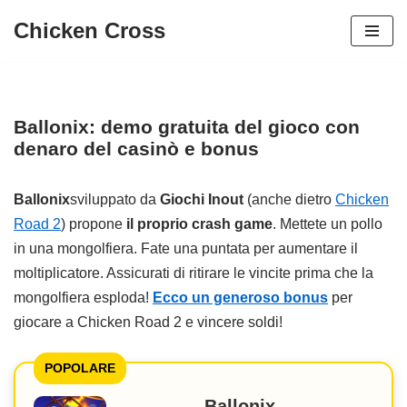
Chicken Cross
Vai
al
contenuto
Ballonix: demo gratuita del gioco con
denaro del casinò e bonus
Ballonix
sviluppato da
Giochi Inout
(anche dietro
Chicken
Road 2
) propone
il proprio crash game
. Mettete un pollo
in una mongolfiera. Fate una puntata per aumentare il
moltiplicatore. Assicurati di ritirare le vincite prima che la
mongolfiera esploda!
Ecco un generoso bonus
per
giocare a Chicken Road 2 e vincere soldi!
POPOLARE
Ballonix