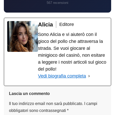
567 recensioni
Alicia
Editore
Sono Alicia e vi aiuterò con il
gioco del pollo che attraversa la
strada. Se vuoi giocare al
minigioco del casinò, non esitare
a leggere i nostri articoli sul gioco
del pollo!
Vedi biografia completa
Lascia un commento
Il tuo indirizzo email non sarà pubblicato.
I campi
obbligatori sono contrassegnati
*