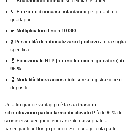
📱
Adattamento ottimale
su cellulari e tablet
💸
Funzione di incasso istantaneo
per garantire i
guadagni
🚀
Moltiplicatore fino a 10.000
🔒
Possibilità di automatizzare il prelievo
a una soglia
specifica
🤑
Eccezionale RTP (ritorno teorico al giocatore) di
96 %
🤩
Modalità libera accessibile
senza registrazione o
deposito
Un altro grande vantaggio è la sua
tasso di
ridistribuzione particolarmente elevato
Più di 96 % di
scommesse vengono teoricamente riassegnate ai
partecipanti nel lungo periodo. Solo una piccola parte