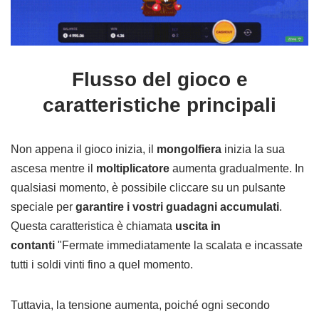
Flusso del gioco e
caratteristiche principali
Non appena il gioco inizia, il
mongolfiera
inizia la sua
ascesa mentre il
moltiplicatore
aumenta gradualmente. In
qualsiasi momento, è possibile cliccare su un pulsante
speciale per
garantire i vostri guadagni accumulati
.
Questa caratteristica è chiamata
uscita in
contanti
"Fermate immediatamente la scalata e incassate
tutti i soldi vinti fino a quel momento.
Tuttavia, la tensione aumenta, poiché ogni secondo