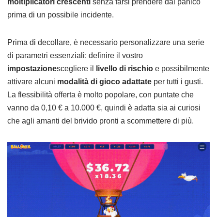
moltiplicatori crescenti
senza farsi prendere dal panico
prima di un possibile incidente.
Prima di decollare, è necessario personalizzare una serie
di parametri essenziali: definire il vostro
impostazione
scegliere il
livello di rischio
e possibilmente
attivare alcuni
modalità di gioco adattate
per tutti i gusti.
La flessibilità offerta è molto popolare, con puntate che
vanno da 0,10 € a 10.000 €, quindi è adatta sia ai curiosi
che agli amanti del brivido pronti a scommettere di più.