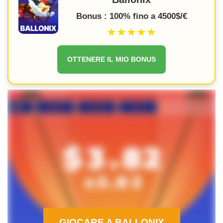
Bonus : 100% fino a 4500$/€
★★★★★
OTTENERE IL MIO BONUS
GIOCARE A BALLONIX