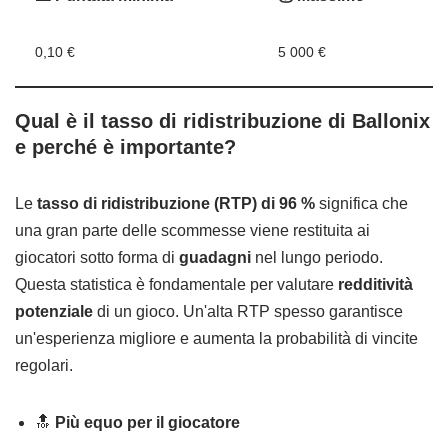
0,10 €
5 000 €
Qual è il tasso di ridistribuzione di Ballonix
e perché è importante?
Le
tasso di ridistribuzione (RTP) di 96 %
significa che
una gran parte delle scommesse viene restituita ai
giocatori sotto forma di
guadagni
nel lungo periodo.
Questa statistica è fondamentale per valutare
redditività
potenziale
di un gioco. Un'alta RTP spesso garantisce
un'esperienza migliore e aumenta la probabilità di vincite
regolari.
🔝
Più equo per il giocatore