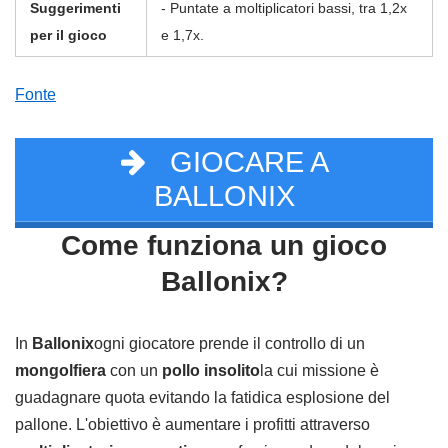
Suggerimenti
- Puntate a moltiplicatori bassi, tra 1,2x
per il gioco
e 1,7x.
Fonte
GIOCARE A
BALLONIX
Come funziona un gioco
Ballonix?
In
Ballonix
ogni giocatore prende il controllo di un
mongolfiera
con un
pollo insolito
la cui missione è
guadagnare quota evitando la fatidica esplosione del
pallone. L'obiettivo è aumentare i profitti attraverso