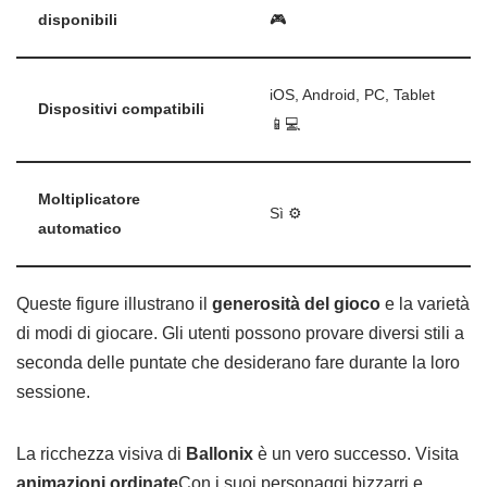
disponibili
🎮
iOS, Android, PC, Tablet
Dispositivi compatibili
📱💻
Moltiplicatore
Sì ⚙️
automatico
Queste figure illustrano il
generosità del gioco
e la varietà
di modi di giocare. Gli utenti possono provare diversi stili a
seconda delle puntate che desiderano fare durante la loro
sessione.
La ricchezza visiva di
Ballonix
è un vero successo. Visita
animazioni ordinate
Con i suoi personaggi bizzarri e