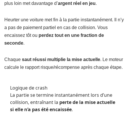
plus loin met davantage d’
argent réel en jeu
.
Heurter une voiture met fin à la partie instantanément. Il n’y
a pas de paiement partiel en cas de collision. Vous
encaissez tôt ou
perdez tout en une fraction de
seconde
.
Chaque
saut réussi multiplie la mise actuelle
. Le moteur
calcule le rapport risque/récompense après chaque étape.
Logique de crash
La partie se termine instantanément lors d’une
collision, entraînant la
perte de la mise actuelle
si elle n’a pas été encaissée
.