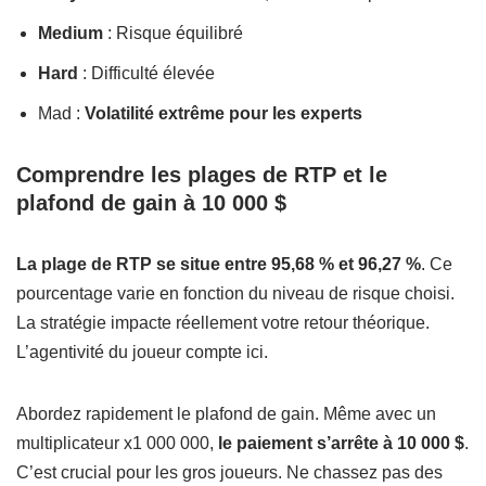
Medium
: Risque équilibré
Hard
: Difficulté élevée
Mad :
Volatilité extrême pour les experts
Comprendre les plages de RTP et le
plafond de gain à 10 000 $
La plage de RTP se situe entre 95,68 % et 96,27 %
. Ce
pourcentage varie en fonction du niveau de risque choisi.
La stratégie impacte réellement votre retour théorique.
L’agentivité du joueur compte ici.
Abordez rapidement le plafond de gain. Même avec un
multiplicateur x1 000 000,
le paiement s’arrête à 10 000 $
.
C’est crucial pour les gros joueurs. Ne chassez pas des