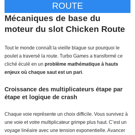
ROUTE
Mécaniques de base du
moteur du slot Chicken Route
Tout le monde connaît la vieille blague sur pourquoi le
poulet a traversé la route. Turbo Games a transformé ce
cliché éculé en un
problème mathématique à hauts
enjeux où chaque saut est un pari
.
Croissance des multiplicateurs étape par
étape et logique de crash
Chaque voie représente un choix difficile. Vous survivez à
une voie et votre multiplicateur grimpe plus haut. C’est un
voyage linéaire avec une tension exponentielle. Avancer