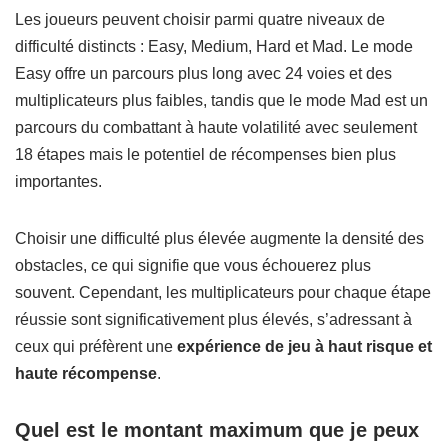
Les joueurs peuvent choisir parmi quatre niveaux de
difficulté distincts : Easy, Medium, Hard et Mad. Le mode
Easy offre un parcours plus long avec 24 voies et des
multiplicateurs plus faibles, tandis que le mode Mad est un
parcours du combattant à haute volatilité avec seulement
18 étapes mais le potentiel de récompenses bien plus
importantes.
Choisir une difficulté plus élevée augmente la densité des
obstacles, ce qui signifie que vous échouerez plus
souvent. Cependant, les multiplicateurs pour chaque étape
réussie sont significativement plus élevés, s’adressant à
ceux qui préfèrent une
expérience de jeu à haut risque et
haute récompense
.
Quel est le montant maximum que je peux