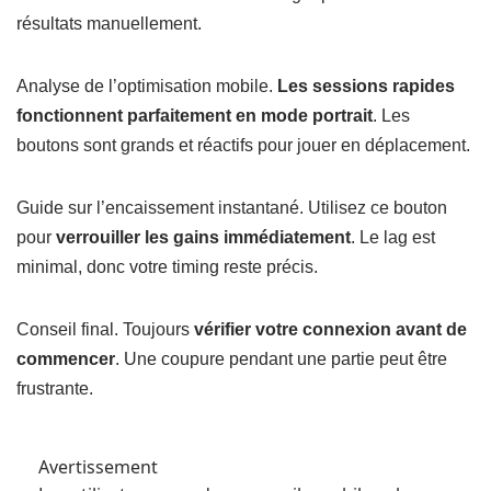
résultats manuellement.
Analyse de l’optimisation mobile.
Les sessions rapides
fonctionnent parfaitement en mode portrait
. Les
boutons sont grands et réactifs pour jouer en déplacement.
Guide sur l’encaissement instantané. Utilisez ce bouton
pour
verrouiller les gains immédiatement
. Le lag est
minimal, donc votre timing reste précis.
Conseil final. Toujours
vérifier votre connexion avant de
commencer
. Une coupure pendant une partie peut être
frustrante.
Avertissement