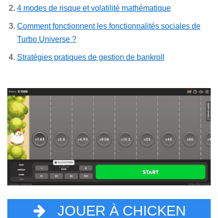
4 modes de risque et volatilité mathématique
Comment fonctionnent les fonctionnalités sociales de
Turbo Universe ?
Stratégies pratiques de gestion de bankroll
JOUER À CHICKEN