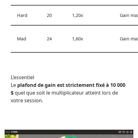
Hard
20
1,20x
Gain ma
Mad
24
1,60x
Gain ma
L’essentiel
Le
plafond de gain est strictement fixé à 10 000
$
quel que soit le multiplicateur atteint lors de
votre session.