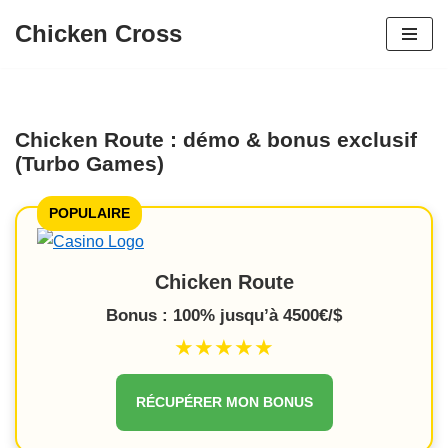
Chicken Cross
Aller
au
contenu
Chicken Route : démo & bonus exclusif
(Turbo Games)
POPULAIRE
Chicken Route
Bonus : 100% jusqu’à 4500€/$
★★★★★
RÉCUPÉRER MON BONUS