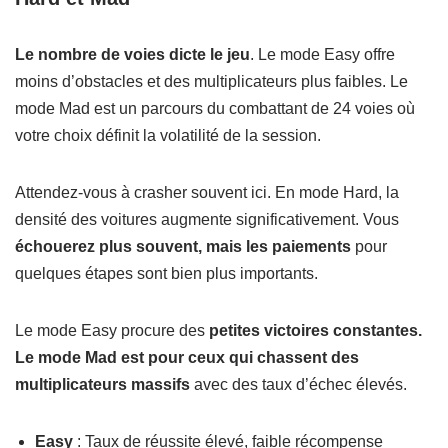
Le nombre de voies dicte le jeu
. Le mode Easy offre
moins d’obstacles et des multiplicateurs plus faibles. Le
mode Mad est un parcours du combattant de 24 voies où
votre choix définit la volatilité de la session.
Attendez-vous à crasher souvent ici. En mode Hard, la
densité des voitures augmente significativement. Vous
échouerez plus souvent, mais les paiements
pour
quelques étapes sont bien plus importants.
Le mode Easy procure des
petites victoires constantes.
Le mode Mad est pour ceux qui chassent des
multiplicateurs massifs
avec des taux d’échec élevés.
Easy
: Taux de réussite élevé, faible récompense