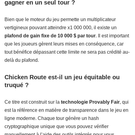
gagner en un seul tour ?
Bien que le moteur du jeu permette un multiplicateur
vertigineux pouvant atteindre x1 000 000, il existe un
plafond de gain fixe de 10 000 $ par tour
. Il est important
que les joueurs gèrent leurs mises en conséquence, car
tout bénéfice dépassant cette limite ne sera pas crédité au-
delà du plafond.
Chicken Route est-il un jeu équitable ou
truqué ?
Ce titre est construit sur la
technologie Provably Fair
, qui
est la référence en matière de transparence dans le jeu en
ligne moderne. Chaque tour génère un hash
cryptographique unique que vous pouvez vérifier
manuellement à l’aide des outils intégrés pour vous