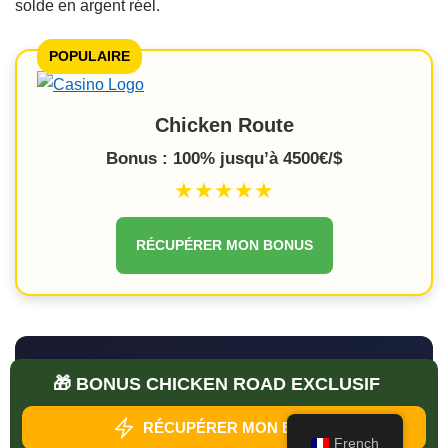
solde en argent réel.
POPULAIRE
Chicken Route
Bonus : 100% jusqu’à 4500€/$
★★★★★
RÉCUPÉRER MON BONUS
NOTE DES JOUEURS
🎁 BONUS CHICKEN ROAD EXCLUSIF
★
★
★
★
★
RÉCUPÉRER MON BONUS
4.1
French