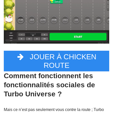
JOUER À CHICKEN
ROUTE
Comment fonctionnent les
fonctionnalités sociales de
Turbo Universe ?
Mais ce n’est pas seulement vous contre la route ; Turbo