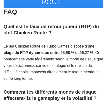
ROUTE
FAQ
Quel est le taux de retour joueur (RTP) du
slot Chicken Route ?
Le jeu Chicken Route de Turbo Games dispose d’une
plage de RTP dynamique entre 95,68 % et 96,27 %
. Ce
pourcentage varie légèrement selon le mode de risque que
vous sélectionnez, car votre stratégie et le niveau de
difficulté choisi impactent directement le retour théorique
sur le long terme.
Comment les différents modes de risque
affectent-ils le gameplay et la volatilité ?