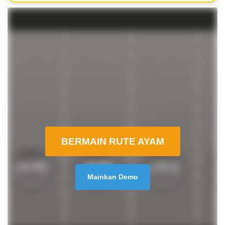
BERMAIN RUTE AYAM
Mainkan Demo