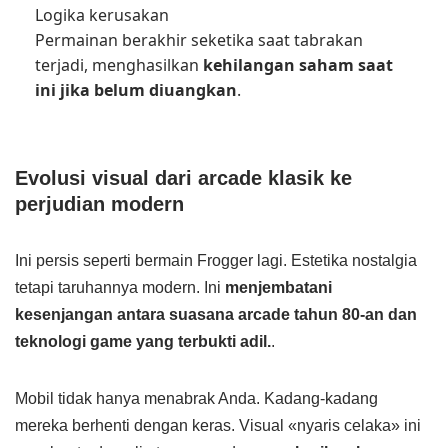
Logika kerusakan
Permainan berakhir seketika saat tabrakan
terjadi, menghasilkan
kehilangan saham saat
ini jika belum diuangkan
.
Evolusi visual dari arcade klasik ke
perjudian modern
Ini persis seperti bermain Frogger lagi. Estetika nostalgia
tetapi taruhannya modern. Ini
menjembatani
kesenjangan antara suasana arcade tahun 80-an dan
teknologi game yang terbukti adil.
.
Mobil tidak hanya menabrak Anda. Kadang-kadang
mereka berhenti dengan keras. Visual «nyaris celaka» ini