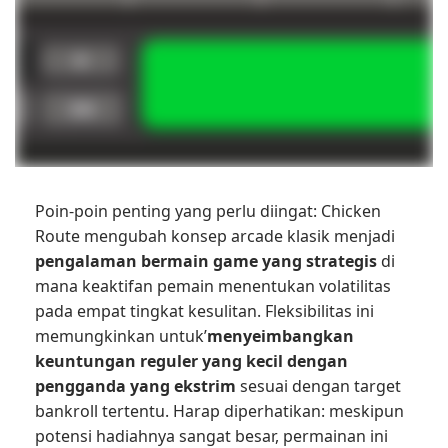
Poin-poin penting yang perlu diingat: Chicken
Route mengubah konsep arcade klasik menjadi
pengalaman bermain game yang strategis
di
mana keaktifan pemain menentukan volatilitas
pada empat tingkat kesulitan. Fleksibilitas ini
memungkinkan untuk’
menyeimbangkan
keuntungan reguler yang kecil dengan
pengganda yang ekstrim
sesuai dengan target
bankroll tertentu. Harap diperhatikan: meskipun
potensi hadiahnya sangat besar, permainan ini