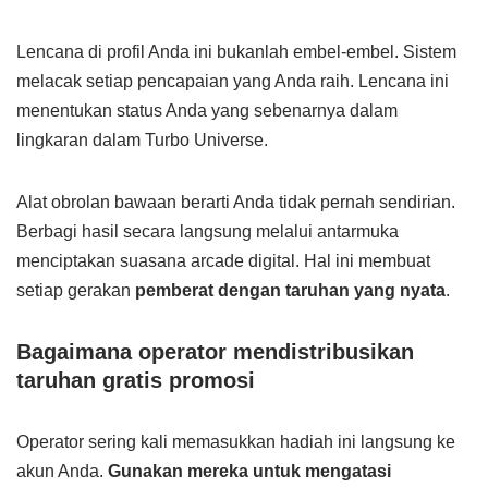
Lencana di profil Anda ini bukanlah embel-embel. Sistem
melacak setiap pencapaian yang Anda raih. Lencana ini
menentukan status Anda yang sebenarnya dalam
lingkaran dalam Turbo Universe.
Alat obrolan bawaan berarti Anda tidak pernah sendirian.
Berbagi hasil secara langsung melalui antarmuka
menciptakan suasana arcade digital. Hal ini membuat
setiap gerakan
pemberat dengan taruhan yang nyata
.
Bagaimana operator mendistribusikan
taruhan gratis promosi
Operator sering kali memasukkan hadiah ini langsung ke
akun Anda.
Gunakan mereka untuk mengatasi