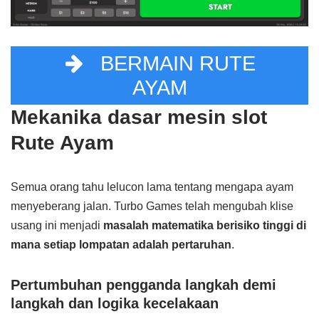
BERMAIN RUTE
AYAM
Mekanika dasar mesin slot
Rute Ayam
Semua orang tahu lelucon lama tentang mengapa ayam
menyeberang jalan. Turbo Games telah mengubah klise
usang ini menjadi
masalah matematika berisiko tinggi di
mana setiap lompatan adalah pertaruhan
.
Pertumbuhan pengganda langkah demi
langkah dan logika kecelakaan