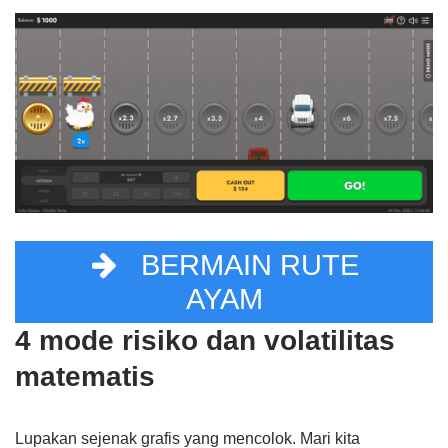
BERMAIN RUTE
AYAM
4 mode risiko dan volatilitas
matematis
Lupakan sejenak grafis yang mencolok. Mari kita