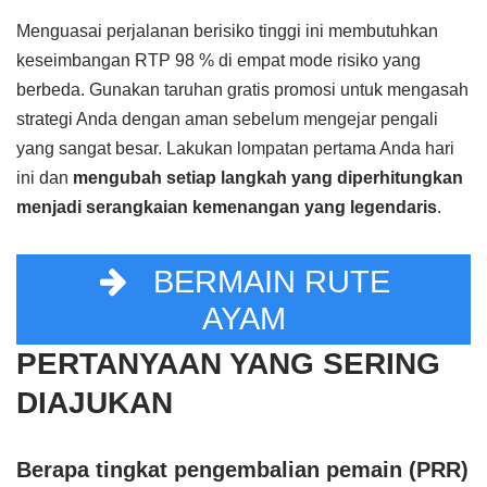
Menguasai perjalanan berisiko tinggi ini membutuhkan
keseimbangan RTP 98 % di empat mode risiko yang
berbeda. Gunakan taruhan gratis promosi untuk mengasah
strategi Anda dengan aman sebelum mengejar pengali
yang sangat besar. Lakukan lompatan pertama Anda hari
ini dan
mengubah setiap langkah yang diperhitungkan
menjadi serangkaian kemenangan yang legendaris
.
BERMAIN RUTE
AYAM
PERTANYAAN YANG SERING
DIAJUKAN
Berapa tingkat pengembalian pemain (PRR)