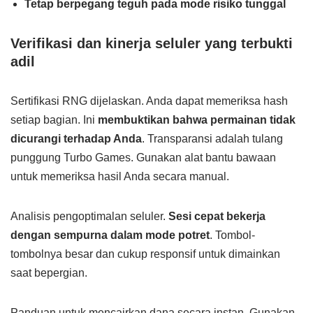
Tetap berpegang teguh pada mode risiko tunggal
Verifikasi dan kinerja seluler yang terbukti
adil
Sertifikasi RNG dijelaskan. Anda dapat memeriksa hash
setiap bagian. Ini
membuktikan bahwa permainan tidak
dicurangi terhadap Anda
. Transparansi adalah tulang
punggung Turbo Games. Gunakan alat bantu bawaan
untuk memeriksa hasil Anda secara manual.
Analisis pengoptimalan seluler.
Sesi cepat bekerja
dengan sempurna dalam mode potret
. Tombol-
tombolnya besar dan cukup responsif untuk dimainkan
saat bepergian.
Panduan untuk mencairkan dana secara instan. Gunakan