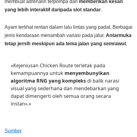
membuat adrenalin terpompa dan
memberikan kesan
yang lebih interaktif daripada slot standar
.
Ayam terlihat rentan dalam lalu lintas yang padat. Berbagai
jenis kendaraan menambah variasi pada jalur.
Antarmuka
tetap jernih meskipun ada tema jalan yang semrawut
.
«Kejeniusan Chicken Route terletak pada
kemampuannya untuk
menyembunyikan
algoritma RNG yang kompleks
di balik narasi
visual yang sederhana dan mendebarkan yang
dapat dimengerti oleh semua orang secara
instan».»
Sumber