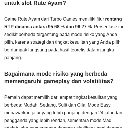
untuk slot Rute Ayam?
Game Rute Ayam dari Turbo Games memiliki fitur
rentang
RTP dinamis antara 95,68 % dan 96,27 %
. Persentase ini
sedikit berbeda tergantung pada mode risiko yang Anda
pilih, karena strategi dan tingkat kesulitan yang Anda pilih
berdampak langsung pada hasil teoretis dalam jangka
panjang.
Bagaimana mode risiko yang berbeda
memengaruhi gameplay dan volatilitas?
Pemain dapat memilih dari empat tingkat kesulitan yang
berbeda: Mudah, Sedang, Sulit dan Gila. Mode Easy
menawarkan jalur yang lebih panjang dengan 24 jalur dan
pengganda yang lebih rendah, sementara mode Mad