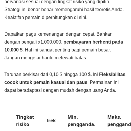
bervariasi sesuai dengan tingkat risiko yang dipilih.
Strategi ini benar-benar memengaruhi hasil teoretis Anda.
Keaktifan pemain diperhitungkan di sini.
Dapatkan pagu kemenangan dengan cepat. Bahkan
dengan pengali x1.000.000,
pembayaran berhenti pada
10.000 $
. Hal ini sangat penting bagi pemain besar.
Jangan mengejar hantu melewati batas.
Taruhan berkisar dari 0,10 $ hingga 100 $. Ini
Fleksibilitas
cocok untuk pemain kasual dan paus
. Permainan ini
dapat beradaptasi dengan mudah dengan uang Anda.
Tingkat
Min.
Maks.
Trek
risiko
pengganda.
penggand