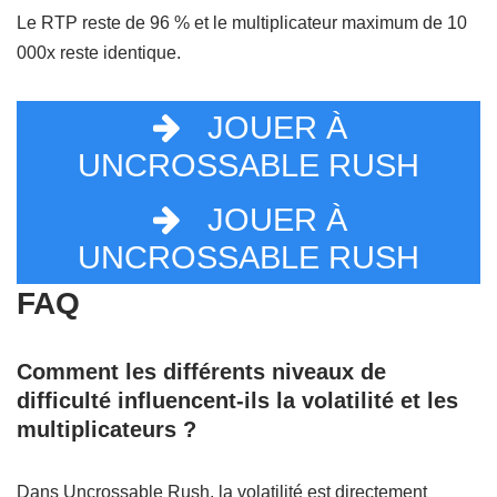
Le RTP reste de 96 % et le multiplicateur maximum de 10
000x reste identique.
JOUER À
UNCROSSABLE RUSH
JOUER À
UNCROSSABLE RUSH
FAQ
Comment les différents niveaux de
difficulté influencent-ils la volatilité et les
multiplicateurs ?
Dans Uncrossable Rush, la volatilité est directement