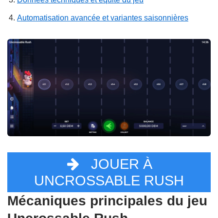
Automatisation avancée et variantes saisonnières
JOUER À
UNCROSSABLE RUSH
Mécaniques principales du jeu