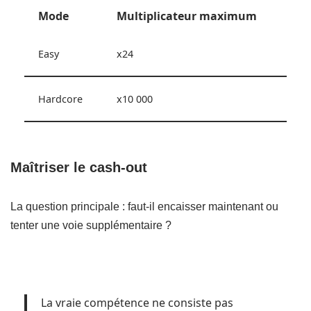
Mode
Multiplicateur maximum
Easy
x24
Hardcore
x10 000
Maîtriser le cash-out
La question principale : faut-il encaisser maintenant ou
tenter une voie supplémentaire ?
La vraie compétence ne consiste pas