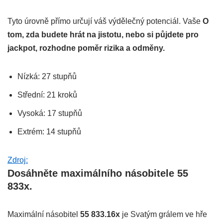
Tyto úrovně přímo určují váš výdělečný potenciál. Vaše
O
tom, zda budete hrát na jistotu, nebo si půjdete pro
jackpot, rozhodne poměr rizika a odměny.
Nízká: 27 stupňů
Střední: 21 kroků
Vysoká: 17 stupňů
Extrém: 14 stupňů
Zdroj:
Dosáhněte maximálního násobitele 55
833x.
Maximální násobitel
55 833.16x
je Svatým grálem ve hře