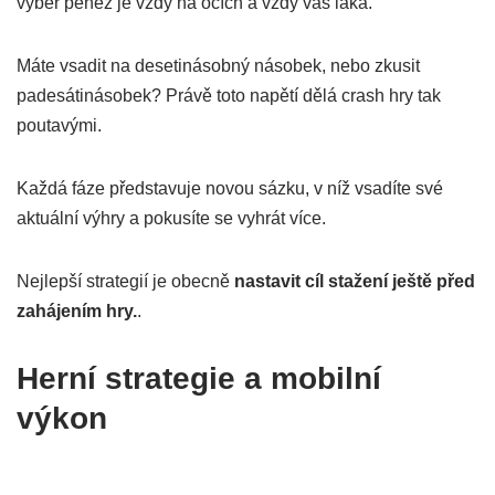
výběr peněz je vždy na očích a vždy vás láká.
Máte vsadit na desetinásobný násobek, nebo zkusit
padesátinásobek? Právě toto napětí dělá crash hry tak
poutavými.
Každá fáze představuje novou sázku, v níž vsadíte své
aktuální výhry a pokusíte se vyhrát více.
Nejlepší strategií je obecně
nastavit cíl stažení ještě před
zahájením hry.
.
Herní strategie a mobilní
výkon