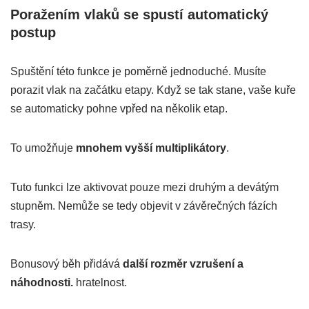
Poražením vlaků se spustí automatický
postup
Spuštění této funkce je poměrně jednoduché. Musíte
porazit vlak na začátku etapy. Když se tak stane, vaše kuře
se automaticky pohne vpřed na několik etap.
To umožňuje
mnohem vyšší multiplikátory
.
Tuto funkci lze aktivovat pouze mezi druhým a devátým
stupněm. Nemůže se tedy objevit v závěrečných fázích
trasy.
Bonusový běh přidává
další rozměr vzrušení a
náhodnosti.
hratelnost.