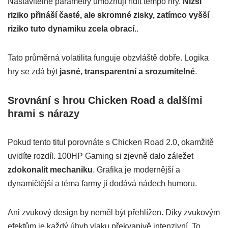
Nastavitelné parametry umožňují řídit tempo hry.
Nižší
riziko přináší časté, ale skromné zisky, zatímco vyšší
riziko tuto dynamiku zcela obrací.
.
Tato průměrná volatilita funguje obzvláště dobře. Logika
hry se zdá být
jasné, transparentní a srozumitelné
.
Srovnání s hrou Chicken Road a dalšími
hrami s nárazy
Pokud tento titul porovnáte s Chicken Road 2.0, okamžitě
uvidíte rozdíl. 100HP Gaming si zjevně dalo záležet
zdokonalit mechaniku
. Grafika je modernější a
dynamičtější a téma farmy jí dodává nádech humoru.
Ani zvukový design by neměl být přehlížen. Díky zvukovým
efektům je každý úhyb vlaku překvapivě intenzivní. To