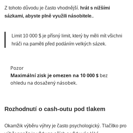
Z tohoto důvodu je často vhodnější.
hrát s nižšími
sázkami, abyste plně využili násobitele.
.
Limit 10 000 $ je přísný limit, který by měli mít všichni
hráči na paměti před podáním velkých sázek.
Pozor
Maximální zisk je omezen na 10 000 $
bez
ohledu na dosažený násobek.
Rozhodnutí o cash-outu pod tlakem
Okamžik výběru výhry je často psychologický. Tlačítko pro