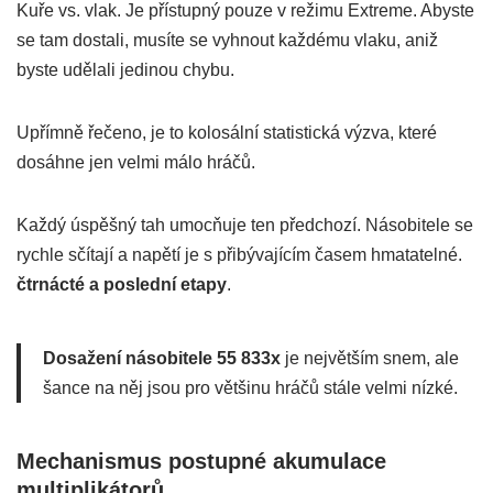
Kuře vs. vlak. Je přístupný pouze v režimu Extreme. Abyste
se tam dostali, musíte se vyhnout každému vlaku, aniž
byste udělali jedinou chybu.
Upřímně řečeno, je to kolosální statistická výzva, které
dosáhne jen velmi málo hráčů.
Každý úspěšný tah umocňuje ten předchozí. Násobitele se
rychle sčítají a napětí je s přibývajícím časem hmatatelné.
čtrnácté a poslední etapy
.
Dosažení násobitele 55 833x
je největším snem, ale
šance na něj jsou pro většinu hráčů stále velmi nízké.
Mechanismus postupné akumulace
multiplikátorů