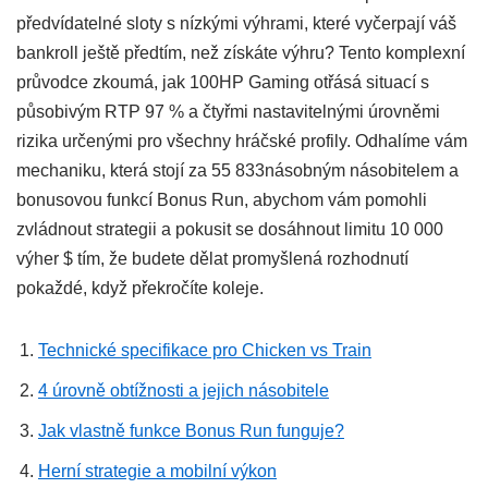
předvídatelné sloty s nízkými výhrami, které vyčerpají váš
bankroll ještě předtím, než získáte výhru? Tento komplexní
průvodce zkoumá, jak 100HP Gaming otřásá situací s
působivým RTP 97 % a čtyřmi nastavitelnými úrovněmi
rizika určenými pro všechny hráčské profily. Odhalíme vám
mechaniku, která stojí za 55 833násobným násobitelem a
bonusovou funkcí Bonus Run, abychom vám pomohli
zvládnout strategii a pokusit se dosáhnout limitu 10 000
výher $ tím, že budete dělat promyšlená rozhodnutí
pokaždé, když překročíte koleje.
Technické specifikace pro Chicken vs Train
4 úrovně obtížnosti a jejich násobitele
Jak vlastně funkce Bonus Run funguje?
Herní strategie a mobilní výkon