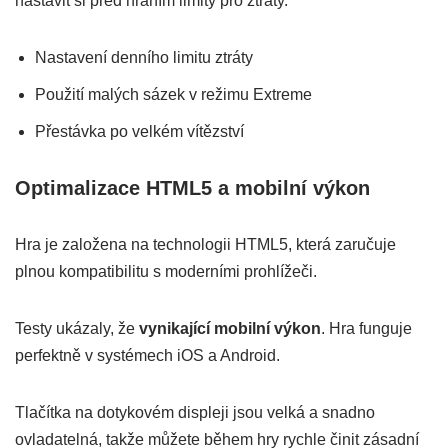
nastavit si před hraním limity pro ztráty.
Nastavení denního limitu ztráty
Použití malých sázek v režimu Extreme
Přestávka po velkém vítězství
Optimalizace HTML5 a mobilní výkon
Hra je založena na technologii HTML5, která zaručuje
plnou kompatibilitu s moderními prohlížeči.
Testy ukázaly, že
vynikající mobilní výkon
. Hra funguje
perfektně v systémech iOS a Android.
Tlačítka na dotykovém displeji jsou velká a snadno
ovladatelná, takže můžete během hry rychle činit zásadní