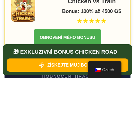
Chicken vs Train
Bonus: 100% až 4500 €/$
★★★★★
OBNOVENÍ MÉHO BONUSU
🎁 EXKLUZIVNÍ BONUS CHICKEN ROAD
ZÍSKEJTE MŮJ BONUS
Czech
HODNOCENÍ HRÁČŮ
★
★
★
★
★
4.1
/ 5
456 recenzí