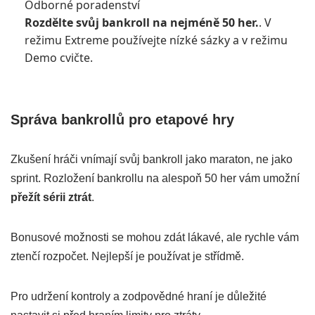
Odborné poradenství
Rozdělte svůj bankroll na nejméně 50 her.
. V
režimu Extreme používejte nízké sázky a v režimu
Demo cvičte.
Správa bankrollů pro etapové hry
Zkušení hráči vnímají svůj bankroll jako maraton, ne jako
sprint. Rozložení bankrollu na alespoň 50 her vám umožní
přežít sérii ztrát
.
Bonusové možnosti se mohou zdát lákavé, ale rychle vám
ztenčí rozpočet. Nejlepší je používat je střídmě.
Pro udržení kontroly a zodpovědné hraní je důležité