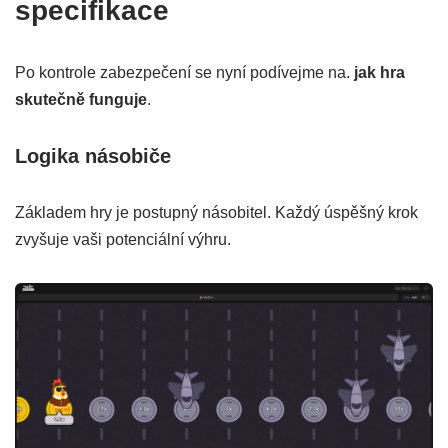
specifikace
Po kontrole zabezpečení se nyní podívejme na.
jak hra
skutečně funguje
.
Logika násobiče
Základem hry je postupný násobitel. Každý úspěšný krok
zvyšuje vaši potenciální výhru.