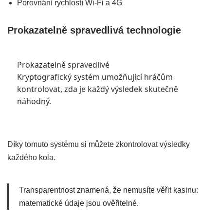
Porovnání rychlostí Wi-Fi a 4G
Prokazatelně spravedlivá technologie
Prokazatelně spravedlivé
Kryptografický systém umožňující hráčům
kontrolovat, zda je každý výsledek skutečně
náhodný.
Díky tomuto systému si můžete zkontrolovat výsledky
každého kola.
Transparentnost znamená, že nemusíte věřit kasinu:
matematické údaje jsou ověřitelné.