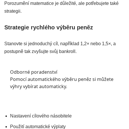
Porozumění matematice je důležité, ale potřebujete také
strategii.
Strategie rychlého výběru peněz
Stanovte si jednoduchý cíl, například 1,2× nebo 1,5×, a
postupně tak zvyšujte svůj bankroll.
Odborné poradenství
Pomocí automatického výběru peněz si můžete
výhry vybírat automaticky.
Nastavení cílového násobitele
Použití automatické výplaty