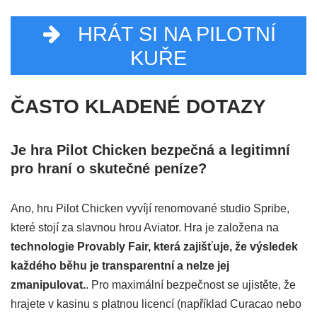
HRÁT SI NA PILOTNÍ
KUŘE
ČASTO KLADENÉ DOTAZY
Je hra Pilot Chicken bezpečná a legitimní
pro hraní o skutečné peníze?
Ano, hru Pilot Chicken vyvíjí renomované studio Spribe,
které stojí za slavnou hrou Aviator. Hra je založena na
technologie Provably Fair, která zajišťuje, že výsledek
každého běhu je transparentní a nelze jej
zmanipulovat.
. Pro maximální bezpečnost se ujistěte, že
hrajete v kasinu s platnou licencí (například Curacao nebo