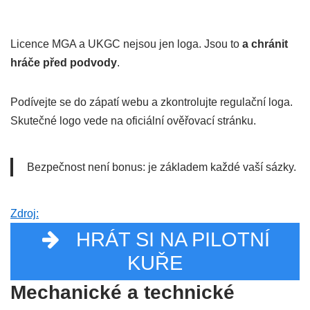
Licence MGA a UKGC nejsou jen loga. Jsou to
a chránit
hráče před podvody
.
Podívejte se do zápatí webu a zkontrolujte regulační loga.
Skutečné logo vede na oficiální ověřovací stránku.
Bezpečnost není bonus: je základem každé vaší sázky.
Zdroj:
HRÁT SI NA PILOTNÍ
KUŘE
Mechanické a technické