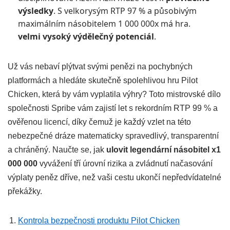
výsledky
. S velkorysým RTP 97 % a působivým
maximálním násobitelem 1 000 000x má hra.
velmi vysoký výdělečný potenciál
.
Už vás nebaví plýtvat svými penězi na pochybných
platformách a hledáte skutečně spolehlivou hru Pilot
Chicken, která by vám vyplatila výhry? Toto mistrovské dílo
společnosti Spribe vám zajistí let s rekordním RTP 99 % a
ověřenou licencí, díky čemuž je každý vzlet na této
nebezpečné dráze matematicky spravedlivý, transparentní
a chráněný. Naučte se, jak
ulovit legendární násobitel x1
000 000
vyvážení tří úrovní rizika a zvládnutí načasování
výplaty peněz dříve, než vaši cestu ukončí nepředvídatelné
překážky.
Kontrola bezpečnosti produktu Pilot Chicken