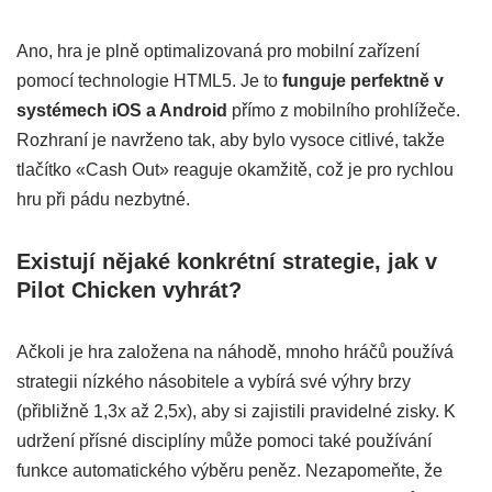
Ano, hra je plně optimalizovaná pro mobilní zařízení
pomocí technologie HTML5. Je to
funguje perfektně v
systémech iOS a Android
přímo z mobilního prohlížeče.
Rozhraní je navrženo tak, aby bylo vysoce citlivé, takže
tlačítko «Cash Out» reaguje okamžitě, což je pro rychlou
hru při pádu nezbytné.
Existují nějaké konkrétní strategie, jak v
Pilot Chicken vyhrát?
Ačkoli je hra založena na náhodě, mnoho hráčů používá
strategii nízkého násobitele a vybírá své výhry brzy
(přibližně 1,3x až 2,5x), aby si zajistili pravidelné zisky. K
udržení přísné disciplíny může pomoci také používání
funkce automatického výběru peněz. Nezapomeňte, že