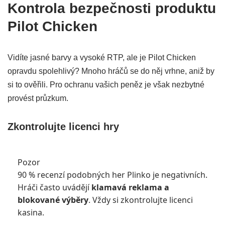
Kontrola bezpečnosti produktu
Pilot Chicken
Vidíte jasné barvy a vysoké RTP, ale je Pilot Chicken
opravdu spolehlivý? Mnoho hráčů se do něj vrhne, aniž by
si to ověřili. Pro ochranu vašich peněz je však nezbytné
provést průzkum.
Zkontrolujte licenci hry
Pozor
90 % recenzí podobných her Plinko je negativních.
Hráči často uvádějí
klamavá reklama a
blokované výběry
. Vždy si zkontrolujte licenci
kasina.