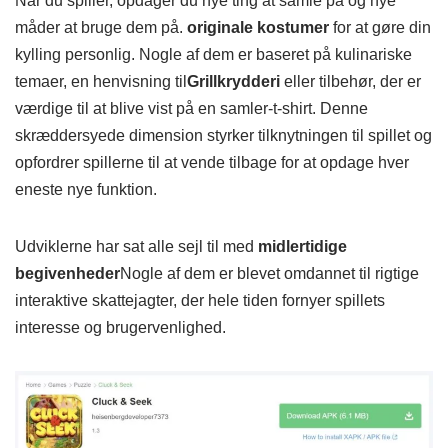
Når du spiller, opdager du nye ting at samle på og nye
måder at bruge dem på.
originale kostumer
for at gøre din
kylling personlig. Nogle af dem er baseret på kulinariske
temaer, en henvisning til
Grillkrydderi
eller tilbehør, der er
værdige til at blive vist på en samler-t-shirt. Denne
skræddersyede dimension styrker tilknytningen til spillet og
opfordrer spillerne til at vende tilbage for at opdage hver
eneste nye funktion.
Udviklerne har sat alle sejl til med
midlertidige
begivenheder
Nogle af dem er blevet omdannet til rigtige
interaktive skattejagter, der hele tiden fornyer spillets
interesse og brugervenlighed.