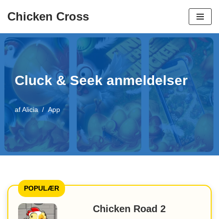
Chicken Cross
Spring
til
indhold
Cluck & Seek anmeldelser
af
Alicia
App
POPULÆR
Chicken Road 2