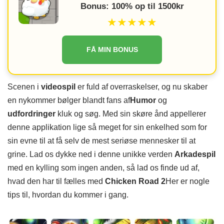
Bonus: 100% op til 1500kr
★★★★★
FÅ MIN BONUS
Scenen i
videospil
er fuld af overraskelser, og nu skaber
en nykommer bølger blandt fans af
Humor
og
udfordringer
kluk og søg. Med sin skøre ånd appellerer
denne applikation lige så meget for sin enkelhed som for
sin evne til at få selv de mest seriøse mennesker til at
grine. Lad os dykke ned i denne unikke verden
Arkadespil
med en kylling som ingen anden, så lad os finde ud af,
hvad den har til fælles med
Chicken Road 2
Her er nogle
tips til, hvordan du kommer i gang.