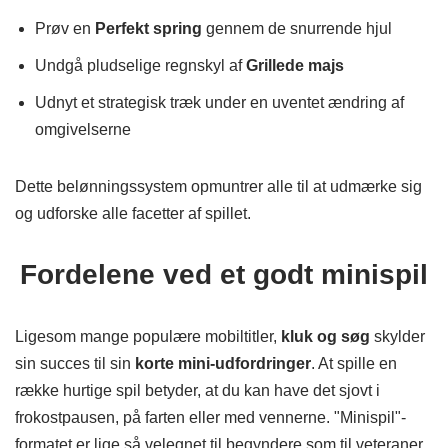
Prøv en
Perfekt spring
gennem de snurrende hjul
Undgå pludselige regnskyl af
Grillede majs
Udnyt et strategisk træk under en uventet ændring af
omgivelserne
Dette belønningssystem opmuntrer alle til at udmærke sig
og udforske alle facetter af spillet.
Fordelene ved et godt minispil
Ligesom mange populære mobiltitler,
kluk og søg
skylder
sin succes til sin
korte mini-udfordringer
. At spille en
række hurtige spil betyder, at du kan have det sjovt i
frokostpausen, på farten eller med vennerne. "Minispil"-
formatet er lige så velegnet til begyndere som til veteraner,