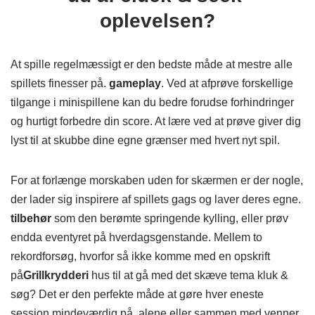
oplevelsen?
At spille regelmæssigt er den bedste måde at mestre alle
spillets finesser på.
gameplay
. Ved at afprøve forskellige
tilgange i minispillene kan du bedre forudse forhindringer
og hurtigt forbedre din score. At lære ved at prøve giver dig
lyst til at skubbe dine egne grænser med hvert nyt spil.
For at forlænge morskaben uden for skærmen er der nogle,
der lader sig inspirere af spillets gags og laver deres egne.
tilbehør
som den berømte springende kylling, eller prøv
endda eventyret på hverdagsgenstande. Mellem to
rekordforsøg, hvorfor så ikke komme med en opskrift
på
Grillkrydderi
hus til at gå med det skæve tema kluk &
søg? Det er den perfekte måde at gøre hver eneste
session mindeværdig på, alene eller sammen med venner.