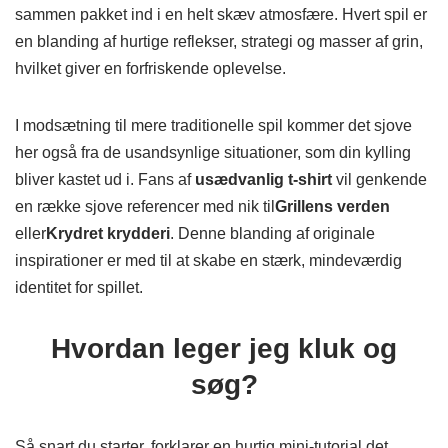
sammen pakket ind i en helt skæv atmosfære. Hvert spil er
en blanding af hurtige reflekser, strategi og masser af grin,
hvilket giver en forfriskende oplevelse.
I modsætning til mere traditionelle spil kommer det sjove
her også fra de usandsynlige situationer, som din kylling
bliver kastet ud i. Fans af
usædvanlig t-shirt
vil genkende
en række sjove referencer med nik til
Grillens verden
eller
Krydret krydderi
. Denne blanding af originale
inspirationer er med til at skabe en stærk, mindeværdig
identitet for spillet.
Hvordan leger jeg kluk og
søg?
Så snart du starter, forklarer en hurtig mini-tutorial det