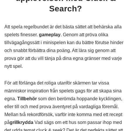
Search?
Att spela regelbundet är det bästa sättet att behärska alla
spelets finesser.
gameplay
. Genom att pröva olika
tillvägagångssätt i minispelen kan du bättre förutse hinder
och snabbt förbättra dina poäng. Att lära sig genom att
prova gör att du vill tänja på dina egna gränser med varje
nytt spel.
För att förlänga det roliga utanför skärmen tar vissa
människor inspiration från spelets gags för att skapa sina
egna.
Tillbehör
som den berömda hoppande kycklingen,
eller till och med prova äventyret på vardagliga föremål.
Mellan två rekordförsök, varför inte komma med ett recept
på
grillkrydda
Vad sägs om ett hus som passar ihop med
det udda temat cluck & seek? Det är det perfekta sättet att