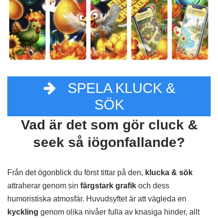
SPELA KLUCK &
SÖK
Vad är det som gör cluck &
seek så iögonfallande?
Från det ögonblick du först tittar på den,
klucka & sök
attraherar genom sin
färgstark grafik
och dess
humoristiska atmosfär. Huvudsyftet är att vägleda en
kyckling
genom olika nivåer fulla av knasiga hinder, allt