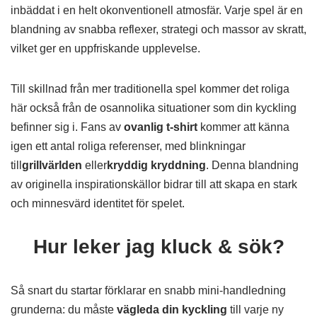
inbäddat i en helt okonventionell atmosfär. Varje spel är en
blandning av snabba reflexer, strategi och massor av skratt,
vilket ger en uppfriskande upplevelse.
Till skillnad från mer traditionella spel kommer det roliga
här också från de osannolika situationer som din kyckling
befinner sig i. Fans av
ovanlig t-shirt
kommer att känna
igen ett antal roliga referenser, med blinkningar
till
grillvärlden
eller
kryddig kryddning
. Denna blandning
av originella inspirationskällor bidrar till att skapa en stark
och minnesvärd identitet för spelet.
Hur leker jag kluck & sök?
Så snart du startar förklarar en snabb mini-handledning
grunderna: du måste
vägleda din kyckling
till varje ny