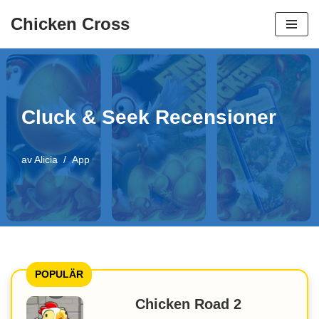
Chicken Cross
Hoppa
till
innehåll
Cluck & Seek Recensioner
av
Alicia
App
POPULÄR
Chicken Road 2