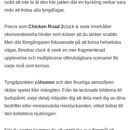
svårt att inte le åt den här jakten där en kyckling verkar vara
redo att trotsa alla tyngdlagar.
Precis som
Chicken Road 2
cluck & seek innehåller
okonventionella hinder som kräver att du tänker snabbt.
Men där föregångaren fokuserade på att korsa helvetiska
vägar, föredrar cluck & seek en mer fragmenterad
upplevelse och multiplicerar oförutsägbara scenarier för
varje nivå som korsas.
Tyngdpunkten på
humor
och den finurliga atmosfären
skiljer spelet från mängden. Från de tecknade bilderna till
ljudspåret, varje detalj inbjuder dig att dela med dig av dina
bedrifter eller minnesvärda misslyckanden, vilket bidrar till
den kollektiva njutningen.