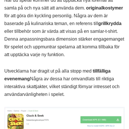
När du spelar kommer du att upptäcka nya föremål att
samla på och nya sätt att använda dem.
originalkostymer
för att göra din kyckling personlig. Några av dem är
baserade på kulinariska teman, en referens till
grillkrydda
eller tillbehör som är värda att visas på en samlar-t-shirt.
Denna anpassningsbara dimension stärker engagemanget
för spelet och uppmuntrar spelarna att komma tillbaka för
att upptäcka varje ny funktion.
Utvecklarna har dragit ut på alla stopp med
tillfälliga
evenemang
Några av dessa har omvandlats till riktiga
interaktiva skattjakter, vilket ständigt förnyar intresset och
användarvänligheten i spelet.