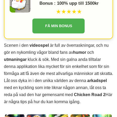
Bonus : 100% upp till 1500kr
★★★★★
FÅ MIN BONUS
Scenen i den
videospel
är full av överraskningar, och nu
gör en nykomling vågor bland fans av
humor
och
utmaningar
kluck & sök. Med sin galna anda tilltalar
denna applikation lika mycket för sin enkelhet som för sin
förmåga att få även de mest allvarliga människor att skratta.
Låt oss dyka in i den unika världen av denna
arkadspel
med en kyckling som inte liknar någon annan, låt oss ta
reda på vad den har gemensamt med
Chicken Road 2
Här
är några tips på hur du kan komma igång.