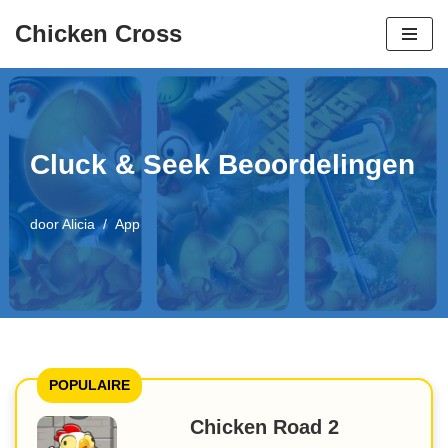
Chicken Cross
Overslaan
naar
inhoud
Cluck & Seek Beoordelingen
door
Alicia
App
POPULAIRE
Chicken Road 2