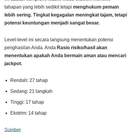
tahapan yang lebih sedikit tetapi
menghukum pemain
lebih sering. Tingkat kegagalan meningkat tajam, tetapi
potensi keuntungan menjadi sangat besar.
Level-level ini secara langsung menentukan potensi
penghasilan Anda. Anda
Rasio risiko/hasil akan
menentukan apakah Anda bermain aman atau mencari
jackpot.
Rendah: 27 tahap
Sedang: 21 langkah
Tinggi: 17 tahap
Ekstrim: 14 tahap
Sumber