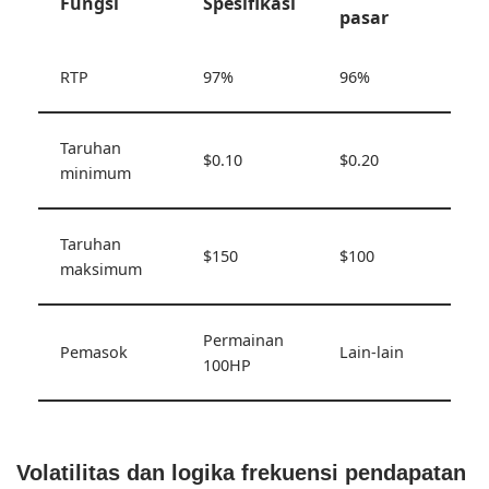
Fungsi
Spesifikasi
pasar
RTP
97%
96%
Taruhan
$0.10
$0.20
minimum
Taruhan
$150
$100
maksimum
Permainan
Pemasok
Lain-lain
100HP
Volatilitas dan logika frekuensi pendapatan