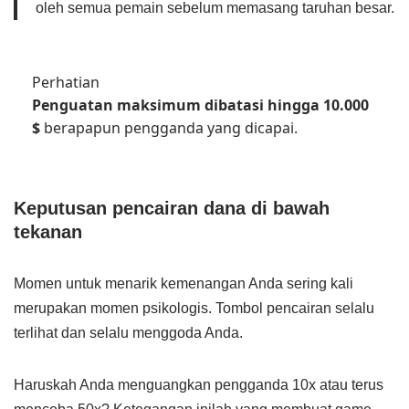
oleh semua pemain sebelum memasang taruhan besar.
Perhatian
Penguatan maksimum dibatasi hingga 10.000
$
berapapun pengganda yang dicapai.
Keputusan pencairan dana di bawah
tekanan
Momen untuk menarik kemenangan Anda sering kali
merupakan momen psikologis. Tombol pencairan selalu
terlihat dan selalu menggoda Anda.
Haruskah Anda menguangkan pengganda 10x atau terus