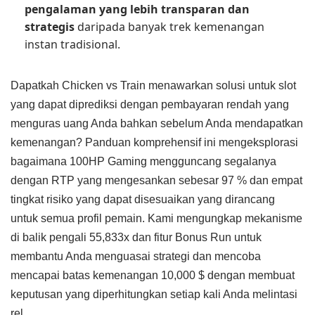
pengalaman yang lebih transparan dan
strategis
daripada banyak trek kemenangan
instan tradisional.
Dapatkah Chicken vs Train menawarkan solusi untuk slot
yang dapat diprediksi dengan pembayaran rendah yang
menguras uang Anda bahkan sebelum Anda mendapatkan
kemenangan? Panduan komprehensif ini mengeksplorasi
bagaimana 100HP Gaming mengguncang segalanya
dengan RTP yang mengesankan sebesar 97 % dan empat
tingkat risiko yang dapat disesuaikan yang dirancang
untuk semua profil pemain. Kami mengungkap mekanisme
di balik pengali 55,833x dan fitur Bonus Run untuk
membantu Anda menguasai strategi dan mencoba
mencapai batas kemenangan 10,000 $ dengan membuat
keputusan yang diperhitungkan setiap kali Anda melintasi
rel.