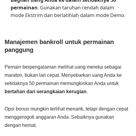
Bagilah uang Anda ke dalam setidaknya 50
permainan
. Gunakan taruhan rendah dalam
mode Ekstrim dan berlatihlah dalam mode Demo.
Manajemen bankroll untuk permainan
panggung
Pemain berpengalaman melihat uang mereka sebagai
maraton, bukan lari cepat. Menyebarkan uang Anda ke
setidaknya 50 permainan memungkinkan Anda untuk
bertahan dari serangkaian kerugian
.
Opsi bonus mungkin terlihat menarik, tetapi dengan cepat
menggerogoti anggaran Anda. Sebaiknya gunakan
dengan hemat.