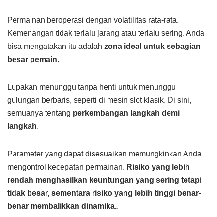
Permainan beroperasi dengan volatilitas rata-rata.
Kemenangan tidak terlalu jarang atau terlalu sering. Anda
bisa mengatakan itu adalah
zona ideal untuk sebagian
besar pemain
.
Lupakan menunggu tanpa henti untuk menunggu
gulungan berbaris, seperti di mesin slot klasik. Di sini,
semuanya tentang
perkembangan langkah demi
langkah
.
Parameter yang dapat disesuaikan memungkinkan Anda
mengontrol kecepatan permainan.
Risiko yang lebih
rendah menghasilkan keuntungan yang sering tetapi
tidak besar, sementara risiko yang lebih tinggi benar-
benar membalikkan dinamika.
.