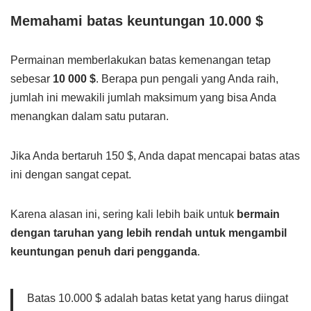
Memahami batas keuntungan 10.000 $
Permainan memberlakukan batas kemenangan tetap
sebesar
10 000 $
. Berapa pun pengali yang Anda raih,
jumlah ini mewakili jumlah maksimum yang bisa Anda
menangkan dalam satu putaran.
Jika Anda bertaruh 150 $, Anda dapat mencapai batas atas
ini dengan sangat cepat.
Karena alasan ini, sering kali lebih baik untuk
bermain
dengan taruhan yang lebih rendah untuk mengambil
keuntungan penuh dari pengganda
.
Batas 10.000 $ adalah batas ketat yang harus diingat