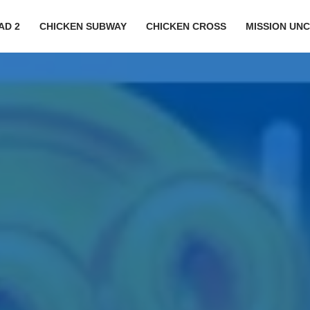
AD 2
CHICKEN SUBWAY
CHICKEN CROSS
MISSION UN