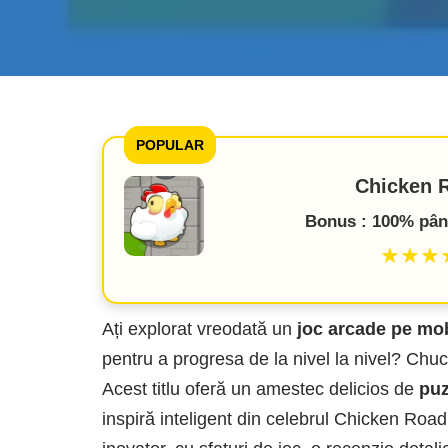
POPULAR
Chicken 
Bonus : 100% pân
★★★
Ați explorat vreodată un
joc arcade pe mob
pentru a progresa de la nivel la nivel? Chu
Acest titlu oferă un amestec delicios de
puz
inspiră inteligent din celebrul Chicken Ro