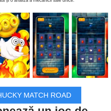
ată și o analiză a mecanicii sale unice.
HUCKY MATCH ROAD
onează un joc de