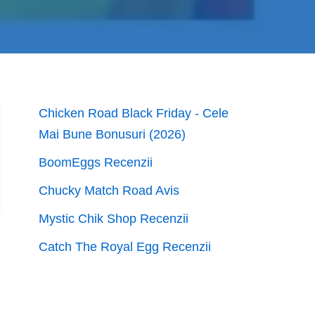
Chicken Road Black Friday - Cele
Mai Bune Bonusuri (2026)
BoomEggs Recenzii
Chucky Match Road Avis
Mystic Chik Shop Recenzii
Catch The Royal Egg Recenzii