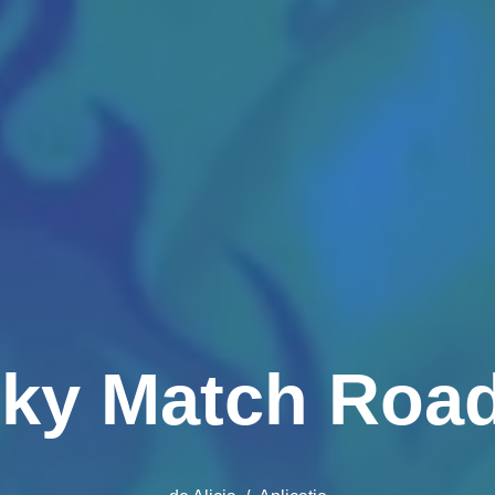
ky Match Road