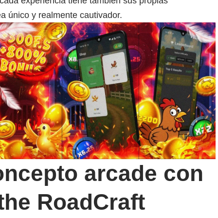
cada experiencia tiene también sus propias
ea único y realmente cautivador.
oncepto arcade con
 the RoadCraft