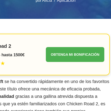
por
Alicia
Aplicación
oad 2
 hasta 1500€
OBTENGA MI BONIFICACIÓN
★★
ft
se ha convertido rápidamente en uno de los favoritos
Este título ofrece una mecánica de eficacia probada,
nalidad
gracias a una gallina atrevida dispuesta a
os que ya estén familiarizados con Chicken Road 2, es