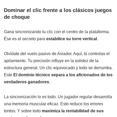
Dominar el clic frente a los clásicos juegos
de choque
Gana sincronizando tu clic con el centro de la plataforma.
Ése es el secreto para
estabilice su torre vertical
.
Olvídate del vuelo pasivo de Aviador. Aquí, tú controlas el
apilamiento. Tu precisión influye en la solidez de la
estructura general. Un clic equivocado y todo se derrumba.
Este
El dominio técnico separa a los aficionados de los
verdaderos ganadores
.
La sincronización lo es todo. Un jugador regular desarrolla
una memoria muscular eficaz. Esto reduce los errores
tontos. Y sobre todo
maximiza la rentabilidad de sus