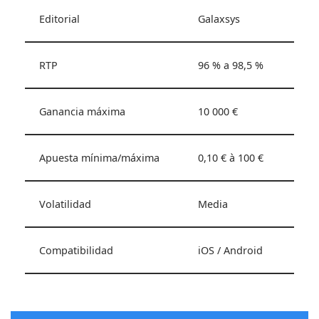
Editorial
Galaxsys
RTP
96 % a 98,5 %
Ganancia máxima
10 000 €
Apuesta mínima/máxima
0,10 € à 100 €
Volatilidad
Media
Compatibilidad
iOS / Android