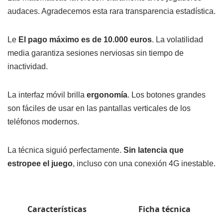
audaces. Agradecemos esta rara transparencia estadística.
Le
El pago máximo es de 10.000 euros
. La volatilidad
media garantiza sesiones nerviosas sin tiempo de
inactividad.
La interfaz móvil brilla
ergonomía
. Los botones grandes
son fáciles de usar en las pantallas verticales de los
teléfonos modernos.
La técnica siguió perfectamente.
Sin latencia que
estropee el juego
, incluso con una conexión 4G inestable.
Características
Ficha técnica