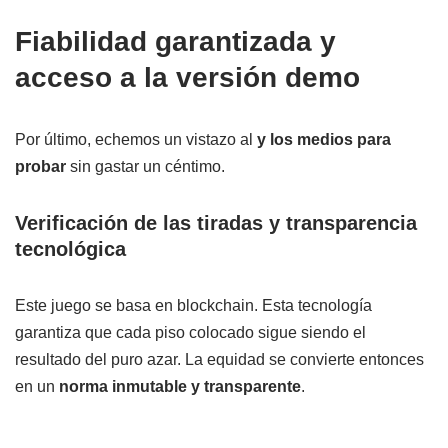
Fiabilidad garantizada y
acceso a la versión demo
Por último, echemos un vistazo al
y los medios para
probar
sin gastar un céntimo.
Verificación de las tiradas y transparencia
tecnológica
Este juego se basa en blockchain. Esta tecnología
garantiza que cada piso colocado sigue siendo el
resultado del puro azar. La equidad se convierte entonces
en un
norma inmutable y transparente
.