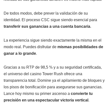
De todos modos, debe prever la validación de su
identidad. El proceso CSC sigue siendo esencial para
transferir sus ganancias a una cuenta bancaria
.
La experiencia sigue siendo exactamente la misma en el
modo real. Puedes disfrutar de
mismas posibilidades de
ganar a lo grande
.
Gracias a su RTP de 98,5 % y a su seguridad certificada,
el universo del casino Tower Rush ofrece una
transparencia total. Domine ya el apilamiento de bloques y
los pisos de bonificación para asegurarse sus ganancias.
Lance hoy mismo su primer ascenso a
convierte tu
precisión en una espectacular victoria vertical
.