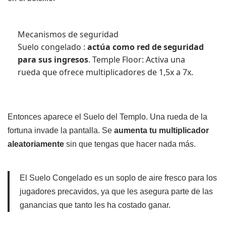
Mecanismos de seguridad
Suelo congelado :
actúa como red de seguridad
para sus ingresos
. Temple Floor: Activa una
rueda que ofrece multiplicadores de 1,5x a 7x.
Entonces aparece el Suelo del Templo. Una rueda de la
fortuna invade la pantalla. Se
aumenta tu multiplicador
aleatoriamente
sin que tengas que hacer nada más.
El Suelo Congelado es un soplo de aire fresco para los
jugadores precavidos, ya que les asegura parte de las
ganancias que tanto les ha costado ganar.