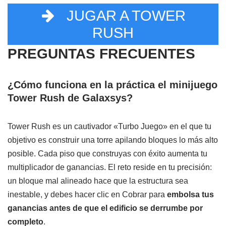
JUGAR A TOWER
RUSH
PREGUNTAS FRECUENTES
¿Cómo funciona en la práctica el minijuego
Tower Rush de Galaxsys?
Tower Rush es un cautivador «Turbo Juego» en el que tu
objetivo es construir una torre apilando bloques lo más alto
posible. Cada piso que construyas con éxito aumenta tu
multiplicador de ganancias. El reto reside en tu precisión:
un bloque mal alineado hace que la estructura sea
inestable, y debes hacer clic en Cobrar para
embolsa tus
ganancias antes de que el edificio se derrumbe por
completo
.