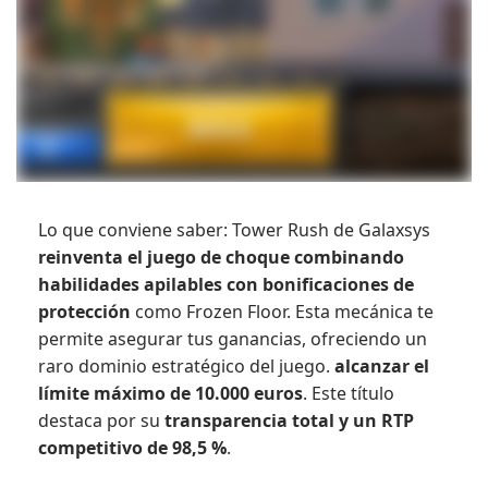
Lo que conviene saber: Tower Rush de Galaxsys
reinventa el juego de choque combinando
habilidades apilables con bonificaciones de
protección
como Frozen Floor. Esta mecánica te
permite asegurar tus ganancias, ofreciendo un
raro dominio estratégico del juego.
alcanzar el
límite máximo de 10.000 euros
. Este título
destaca por su
transparencia total y un RTP
competitivo de 98,5 %
.