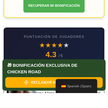
RECUPERAR MI BONIFICACIÓN
PUNTUACIÓN DE JUGADORES
★
★
★
★
★
4.3
/ 5
612 dictámenes
🎁 BONIFICACIÓN EXCLUSIVA DE
CHICKEN ROAD
RECLAMAR MI BONIFICACIÓN
Alicia
Editor
Spanish (Spain)
Soy Alicia y voy a ayudarte con el
juego del pollo cruzando la
carretera. Si quieres jugar al