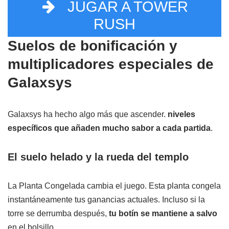
JUGAR A TOWER
RUSH
Suelos de bonificación y
multiplicadores especiales de
Galaxsys
Galaxsys ha hecho algo más que ascender.
niveles
específicos que añaden mucho sabor a cada partida
.
El suelo helado y la rueda del templo
La Planta Congelada cambia el juego. Esta planta congela
instantáneamente tus ganancias actuales. Incluso si la
torre se derrumba después,
tu botín se mantiene a salvo
en el bolsillo.