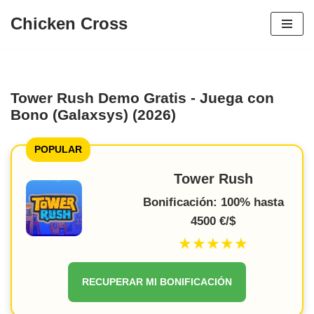
Chicken Cross
Ir
al
contenido
Tower Rush Demo Gratis - Juega con
Bono (Galaxsys) (2026)
POPULAR
Tower Rush
Bonificación: 100% hasta
4500 €/$
★★★★★
RECUPERAR MI BONIFICACIÓN