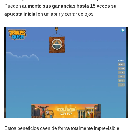
Pueden
aumente sus ganancias hasta 15 veces su
apuesta inicial
en un abrir y cerrar de ojos.
Estos beneficios caen de forma totalmente imprevisible.