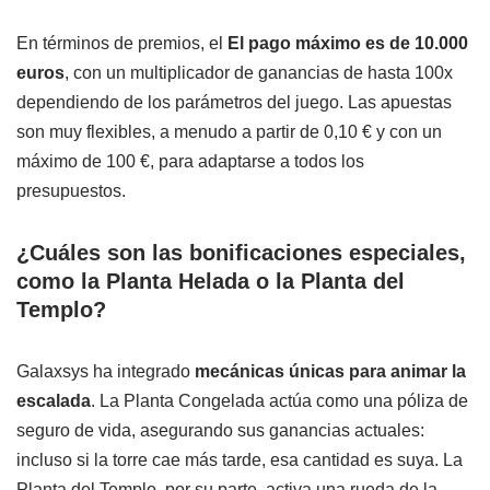
En términos de premios, el
El pago máximo es de 10.000
euros
, con un multiplicador de ganancias de hasta 100x
dependiendo de los parámetros del juego. Las apuestas
son muy flexibles, a menudo a partir de 0,10 € y con un
máximo de 100 €, para adaptarse a todos los
presupuestos.
¿Cuáles son las bonificaciones especiales,
como la Planta Helada o la Planta del
Templo?
Galaxsys ha integrado
mecánicas únicas para animar la
escalada
. La Planta Congelada actúa como una póliza de
seguro de vida, asegurando sus ganancias actuales:
incluso si la torre cae más tarde, esa cantidad es suya. La
Planta del Templo, por su parte, activa una rueda de la