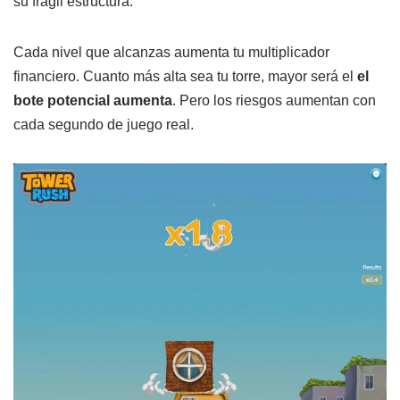
su frágil estructura.
Cada nivel que alcanzas aumenta tu multiplicador
financiero. Cuanto más alta sea tu torre, mayor será el
el
bote potencial aumenta
. Pero los riesgos aumentan con
cada segundo de juego real.