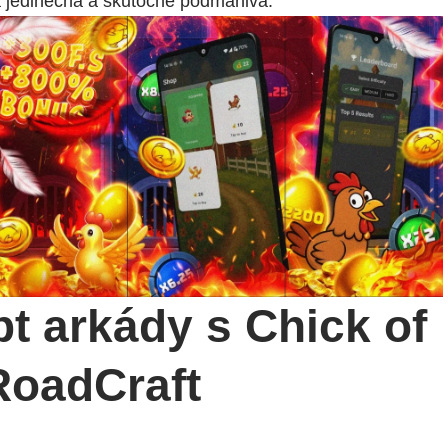
ra jedinečná a skutočne podmanivá.
t arkády s Chick of
RoadCraft