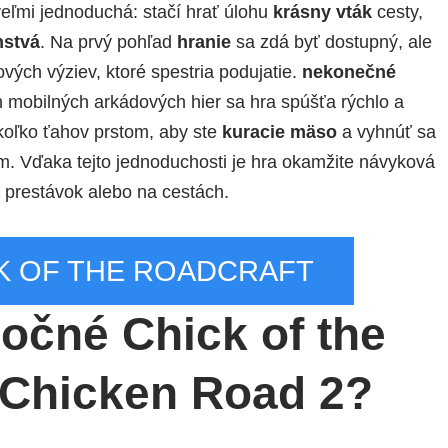
veľmi jednoduchá: stačí hrať úlohu
krásny vták
cesty,
nstvá
. Na prvý pohľad
hranie
sa zdá byť dostupný, ale
ých výziev, ktoré spestria podujatie.
nekonečné
mobilných arkádových hier sa hra spúšťa rýchlo a
ekoľko ťahov prstom, aby ste
kuracie mäso
a vyhnúť sa
. Vďaka tejto jednoduchosti je hra okamžite návyková
 prestávok alebo na cestách.
K OF THE ROADCRAFT
očné Chick of the
 Chicken Road 2?