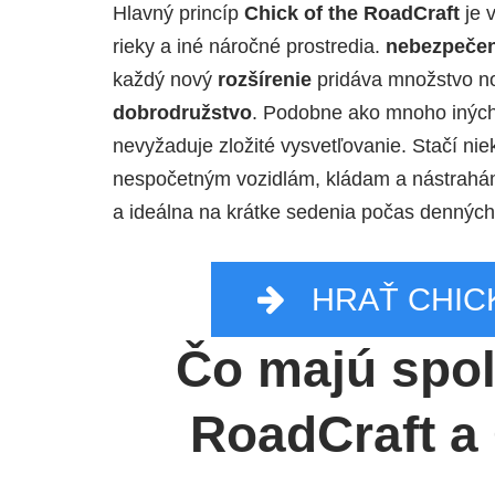
Hlavný princíp
Chick of the RoadCraft
je 
rieky a iné náročné prostredia.
nebezpeče
každý nový
rozšírenie
pridáva množstvo nov
dobrodružstvo
. Podobne ako mnoho iných 
nevyžaduje zložité vysvetľovanie. Stačí ni
nespočetným vozidlám, kládam a nástrahám
a ideálna na krátke sedenia počas denných
HRAŤ CHIC
Čo majú spol
RoadCraft a