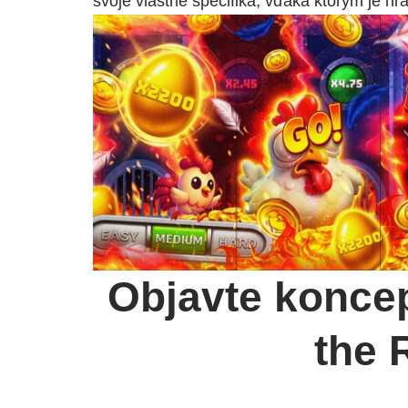
svoje vlastné špecifiká, vďaka ktorým je h
Objavte koncep
the 