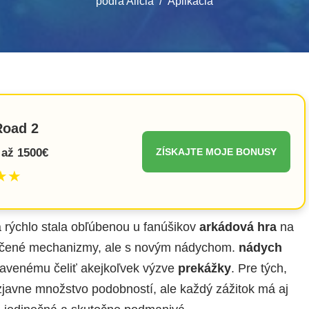
podľa
Alicia
Aplikácia
Road 2
až 1500€
ZÍSKAJTE MOJE BONUSY
★★
 rýchlo stala obľúbenou u fanúšikov
arkádová hra
na
vedčené mechanizmy, ale s novým nádychom.
nádych
avenému čeliť akejkoľvek výzve
prekážky
. Pre tých,
 zjavne množstvo podobností, ale každý zážitok má aj