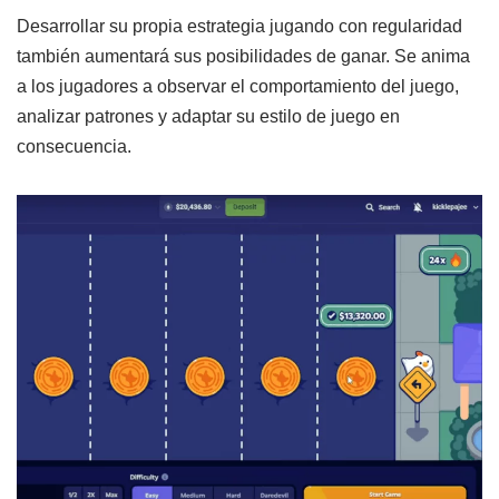
Desarrollar su propia estrategia jugando con regularidad
también aumentará sus posibilidades de ganar. Se anima
a los jugadores a observar el comportamiento del juego,
analizar patrones y adaptar su estilo de juego en
consecuencia.