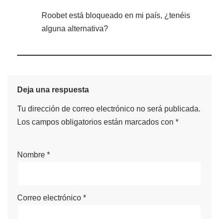
Roobet está bloqueado en mi país, ¿tenéis
alguna alternativa?
Deja una respuesta
Tu dirección de correo electrónico no será publicada.
Los campos obligatorios están marcados con
*
Nombre
*
Correo electrónico
*