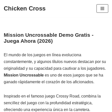
Chicken Cross
Ir
al
contenido
Mission Uncrossable Demo Gratis -
Juega Ahora (2026)
El mundo de los juegos en línea evoluciona
constantemente, y algunos títulos nuevos destacan por su
originalidad y su capacidad para cautivar a los jugadores.
Mission Uncrossable
es uno de esos juegos que se ha
ganado rápidamente el corazón de los aficionados.
Inspirado en el famoso juego Crossy Road, combina la
sencillez del juego con la profundidad estratégica,
ofreciendo una experiencia única en la carretera.