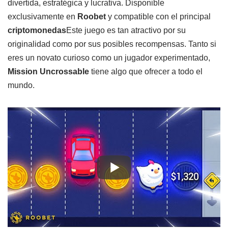
divertida, estratégica y lucrativa. Disponible
exclusivamente en
Roobet
y compatible con el principal
criptomonedas
Este juego es tan atractivo por su
originalidad como por sus posibles recompensas. Tanto si
eres un novato curioso como un jugador experimentado,
Mission Uncrossable
tiene algo que ofrecer a todo el
mundo.