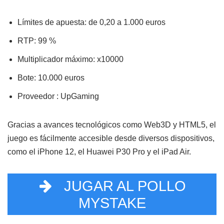
Límites de apuesta: de 0,20 a 1.000 euros
RTP: 99 %
Multiplicador máximo: x10000
Bote: 10.000 euros
Proveedor : UpGaming
Gracias a avances tecnológicos como Web3D y HTML5, el
juego es fácilmente accesible desde diversos dispositivos,
como el iPhone 12, el Huawei P30 Pro y el iPad Air.
JUGAR AL POLLO
MYSTAKE