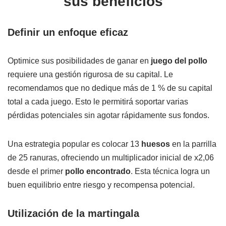
sus beneficios
Definir un enfoque eficaz
Optimice sus posibilidades de ganar en
juego del pollo
requiere una gestión rigurosa de su capital. Le
recomendamos que no dedique más de 1 % de su capital
total a cada juego. Esto le permitirá soportar varias
pérdidas potenciales sin agotar rápidamente sus fondos.
Una estrategia popular es colocar 13
huesos
en la parrilla
de 25 ranuras, ofreciendo un multiplicador inicial de x2,06
desde el primer
pollo encontrado
. Esta técnica logra un
buen equilibrio entre riesgo y recompensa potencial.
Utilización de la martingala