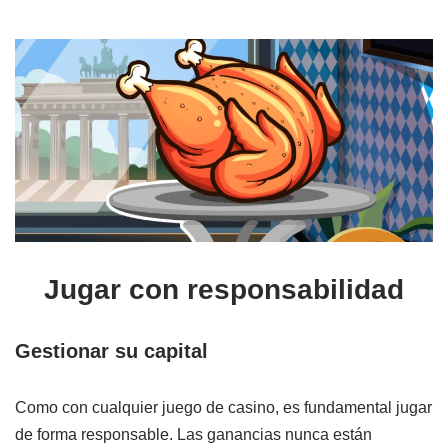
Jugar con responsabilidad
Gestionar su capital
Como con cualquier juego de casino, es fundamental jugar
de forma responsable. Las ganancias nunca están