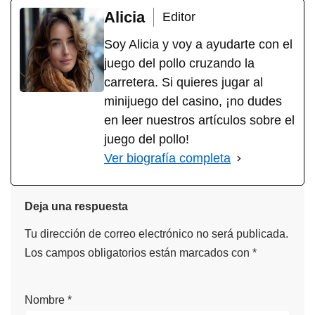
Alicia
Editor
Soy Alicia y voy a ayudarte con el
juego del pollo cruzando la
carretera. Si quieres jugar al
minijuego del casino, ¡no dudes
en leer nuestros artículos sobre el
juego del pollo!
Ver biografía completa
Deja una respuesta
Tu dirección de correo electrónico no será publicada.
Los campos obligatorios están marcados con
*
Nombre
*