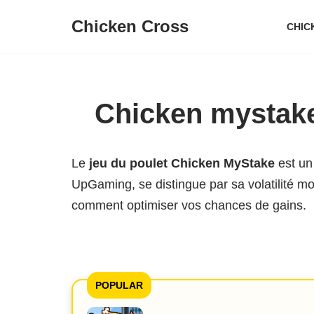
Chicken Cross
CHIC
Aller
au
contenu
Chicken mystake 
Le
jeu du poulet Chicken MyStake
est u
UpGaming, se distingue par sa volatilité m
comment optimiser vos chances de gains.
POPULAR