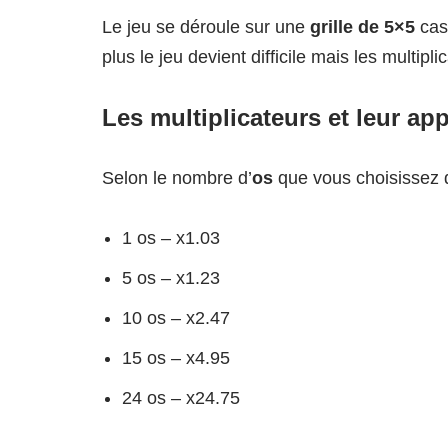
Le jeu se déroule sur une
grille de 5×5
cas
plus le jeu devient difficile mais les multi
Les multiplicateurs et leur app
Selon le nombre d’
os
que vous choisissez d
1 os – x1.03
5 os – x1.23
10 os – x2.47
15 os – x4.95
24 os – x24.75