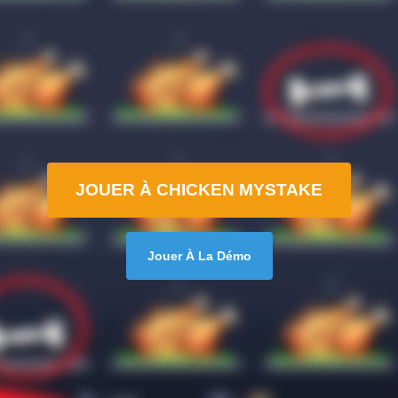
JOUER À CHICKEN MYSTAKE
Jouer À La Démo