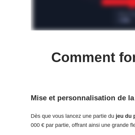
Comment fon
Mise et personnalisation de la 
Dès que vous lancez une partie du
jeu du 
000 € par partie, offrant ainsi une grande fle