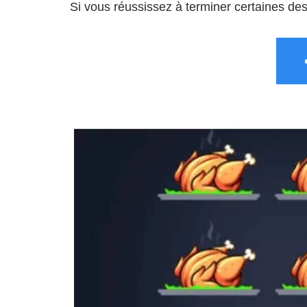
Si vous réussissez à terminer certaines de