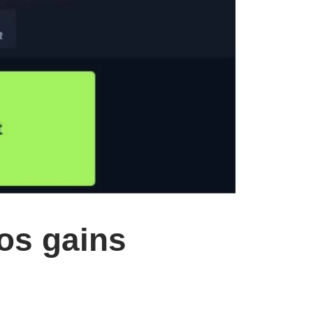
os gains