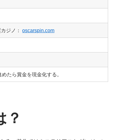
奨カジノ：
oscarspin.com
回進めたら賞金を現金化する。
は？