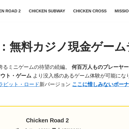
EN ROAD 2
CHICKEN SUBWAY
CHICKEN CROSS
MISSI
2：無料カジノ現金ゲーム
誇るミニゲームの待望の続編。
何百万人ものプレーヤ
アウト・ゲーム
より没入感のあるゲーム体験が可能にな
ラビット・ロード
新バージョン
ここに惜しみないボーナ
Chicken Road 2