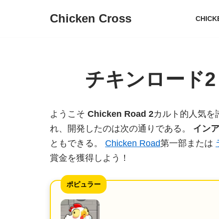
Chicken Cross
CHICK
コ
ン
テ
ン
チキンロード
ツ
へ
ようこそ
Chicken Road 2
カルト的人気を
ス
れ、開発したのは次の通りである。
イン
キ
ともできる。
Chicken Road
第一部または
ッ
賞金を獲得しよう！
プ
ポピュラー