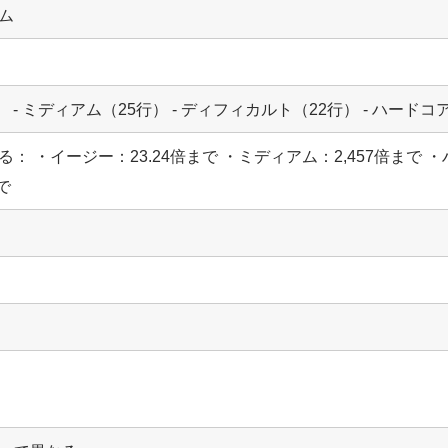
ム
） - ミディアム（25行） - ディフィカルト（22行） - ハードコ
： ・イージー：23.24倍まで ・ミディアム：2,457倍まで ・ハ
まで