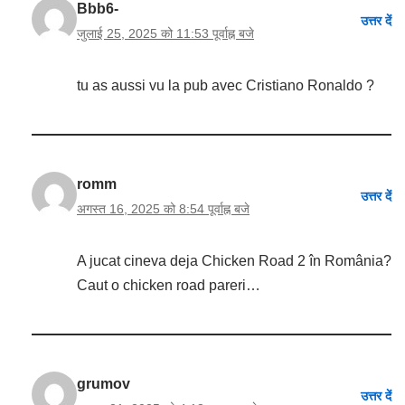
Bbb6-
उत्तर दें
जुलाई 25, 2025 को 11:53 पूर्वाह्न बजे
tu as aussi vu la pub avec Cristiano Ronaldo ?
romm
उत्तर दें
अगस्त 16, 2025 को 8:54 पूर्वाह्न बजे
A jucat cineva deja Chicken Road 2 în România?
Caut o chicken road pareri…
grumov
उत्तर दें