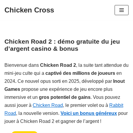
Chicken Cross
छोड़कर
सामग्री
पर
जाएँ
Chicken Road 2 : démo gratuite du jeu
d’argent casino & bonus
Bienvenue dans
Chicken Road 2
, la suite tant attendue du
mini-jeu culte qui a
captivé des millions de joueurs
en
2024
.
Ce nouvel opus sorti en 2025, développé par
Inout
Games
propose une expérience de jeu encore plus
immersive et un
gros potentiel de gains
. Vous pouvez
aussi jouer à
Chicken Road
, le premier volet ou à
Rabbit
Road
, la nouvelle version.
Voici un bonus généreux
pour
jouer à Chicken Road 2 et gagner de l’argent !