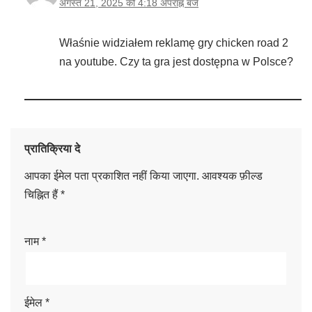
अगस्त 21, 2025 को 4:18 अपराह्न बजे
Właśnie widziałem reklamę gry chicken road 2
na youtube. Czy ta gra jest dostępna w Polsce?
प्रातिक्रिया दे
आपका ईमेल पता प्रकाशित नहीं किया जाएगा.
आवश्यक फ़ील्ड
चिह्नित हैं
*
नाम
*
ईमेल
*