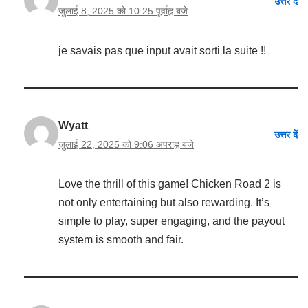
उत्तर दें
जुलाई 8, 2025 को 10:25 पूर्वाह्न बजे
je savais pas que input avait sorti la suite !!
Wyatt
उत्तर दें
जुलाई 22, 2025 को 9:06 अपराह्न बजे
Love the thrill of this game! Chicken Road 2 is
not only entertaining but also rewarding. It’s
simple to play, super engaging, and the payout
system is smooth and fair.