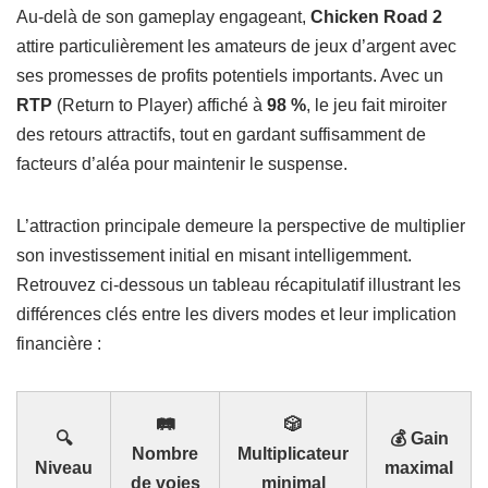
Au-delà de son gameplay engageant,
Chicken Road 2
attire particulièrement les amateurs de jeux d’argent avec
ses promesses de profits potentiels importants. Avec un
RTP
(Return to Player) affiché à
98 %
, le jeu fait miroiter
des retours attractifs, tout en gardant suffisamment de
facteurs d’aléa pour maintenir le suspense.
L’attraction principale demeure la perspective de multiplier
son investissement initial en misant intelligemment.
Retrouvez ci-dessous un tableau récapitulatif illustrant les
différences clés entre les divers modes et leur implication
financière :
🛤
🎲
🔍
💰 Gain
Nombre
Multiplicateur
Niveau
maximal
de voies
minimal