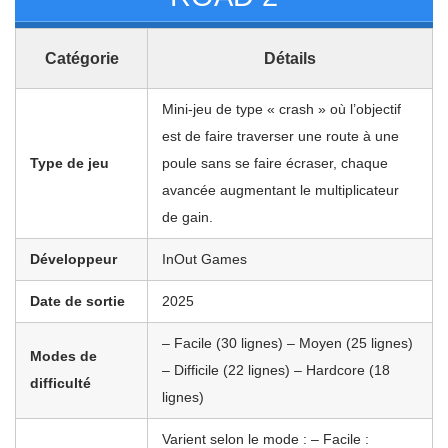
Catégorie
Détails
Mini-jeu de type « crash » où l’objectif
est de faire traverser une route à une
Type de jeu
poule sans se faire écraser, chaque
avancée augmentant le multiplicateur
de gain.
Développeur
InOut Games
Date de sortie
2025
– Facile (30 lignes) – Moyen (25 lignes)
Modes de
– Difficile (22 lignes) – Hardcore (18
difficulté
lignes)
Varient selon le mode : – Facile :