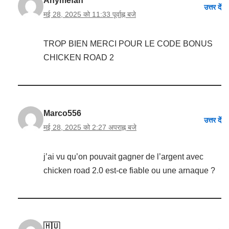
Anymefan
उत्तर दें
मई 28, 2025 को 11:33 पूर्वाह्न बजे
TROP BIEN MERCI POUR LE CODE BONUS
CHICKEN ROAD 2
Marco556
उत्तर दें
मई 28, 2025 को 2:27 अपराह्न बजे
j’ai vu qu’on pouvait gagner de l’argent avec
chicken road 2.0 est-ce fiable ou une arnaque ?
🇭🇺