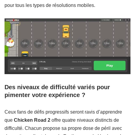
pour tous les types de résolutions mobiles.
Des niveaux de difficulté variés pour
pimenter votre expérience ?
Ceux fans de défis progressifs seront ravis d’apprendre
que
Chicken Road 2
offre quatre niveaux distincts de
difficulté. Chacun propose sa propre dose de péril avec