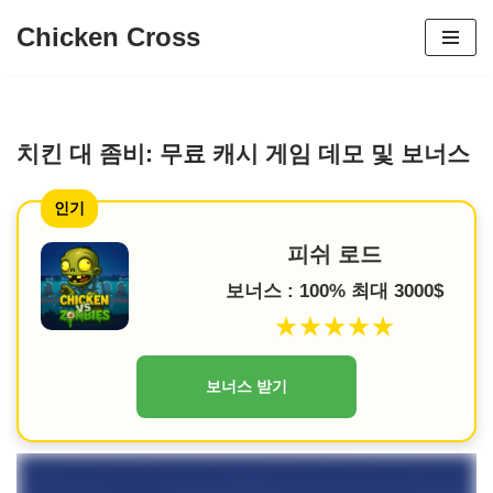
Chicken Cross
콘
텐
츠
로
치킨 대 좀비: 무료 캐시 게임 데모 및 보너스
건
인기
너
뛰
피쉬 로드
기
보너스 : 100% 최대 3000$
★★★★★
보너스 받기