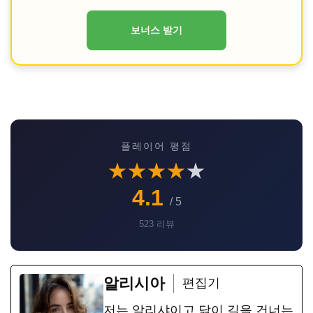
보너스 받기
플레이어 평점
★
★
★
★
★
4.1
/ 5
523 리뷰
알리시아
편집기
저는 알리샤이고 닭이 길을 건너는