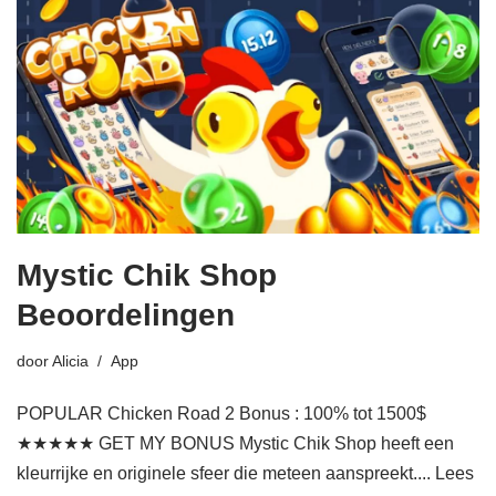
Mystic Chik Shop
Beoordelingen
door
Alicia
App
POPULAR Chicken Road 2 Bonus : 100% tot 1500$
★★★★★ GET MY BONUS Mystic Chik Shop heeft een
kleurrijke en originele sfeer die meteen aanspreekt....
Lees