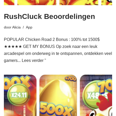
RushCluck Beoordelingen
door
Alicia
App
POPULAR Chicken Road 2 Bonus : 100% tot 1500$
★★★★★ GET MY BONUS Op zoek naar een leuk
arcadespel om onderweg in te ontspannen, ontdekken veel
gamers...
Lees verder "