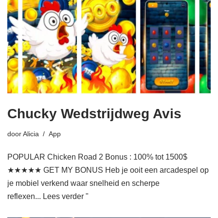
Chucky Wedstrijdweg Avis
door
Alicia
App
POPULAR Chicken Road 2 Bonus : 100% tot 1500$
★★★★★ GET MY BONUS Heb je ooit een arcadespel op
je mobiel verkend waar snelheid en scherpe
reflexen...
Lees verder "