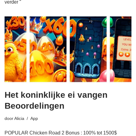
verder "
Het koninklijke ei vangen
Beoordelingen
door
Alicia
App
POPULAR Chicken Road 2 Bonus : 100% tot 1500$