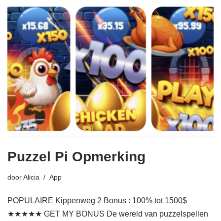
Puzzel Pi Opmerking
door
Alicia
App
POPULAIRE Kippenweg 2 Bonus : 100% tot 1500$
★★★★★ GET MY BONUS De wereld van puzzelspellen