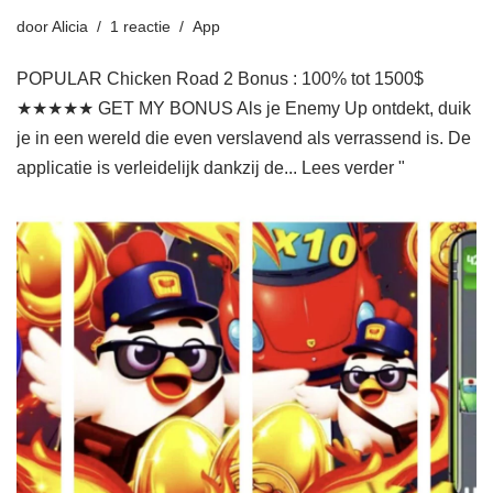
door
Alicia
1 reactie
App
POPULAR Chicken Road 2 Bonus : 100% tot 1500$
★★★★★ GET MY BONUS Als je Enemy Up ontdekt, duik
je in een wereld die even verslavend als verrassend is. De
applicatie is verleidelijk dankzij de...
Lees verder "