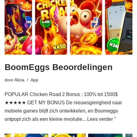
BoomEggs Beoordelingen
door
Alicia
App
POPULAR Chicken Road 2 Bonus : 100% tot 1500$
★★★★★ GET MY BONUS De nieuwsgierigheid naar
mobiele games blijft zich ontwikkelen, en Boomeggs
ontpopt zich als een kleine revolutie...
Lees verder "