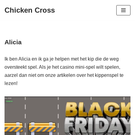
Chicken Cross
Overslaan
naar
inhoud
Alicia
Ik ben Alicia en ik ga je helpen met het kip die de weg
oversteekt spel. Als je het casino mini-spel wilt spelen,
aarzel dan niet om onze artikelen over het kippenspel te
lezen!