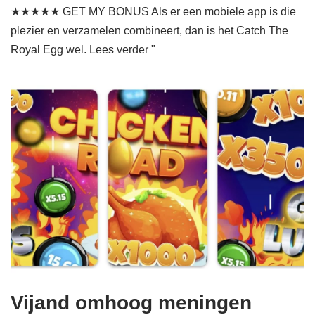
★★★★★ GET MY BONUS Als er een mobiele app is die
plezier en verzamelen combineert, dan is het Catch The
Royal Egg wel.
Lees verder "
Vijand omhoog meningen