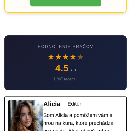
HODNOTENIE HRÁČOV
★
★
★
★
★
4.5
/ 5
1 847 recenzií
Alicia
Editor
Som Alicia a pomôžem vám s
hrou na kura, ktoré prechádza