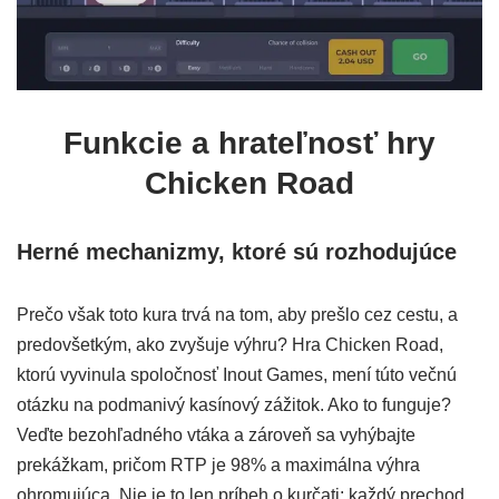
Funkcie a hrateľnosť hry
Chicken Road
Herné mechanizmy, ktoré sú rozhodujúce
Prečo však toto kura trvá na tom, aby prešlo cez cestu, a
predovšetkým, ako zvyšuje výhru? Hra Chicken Road,
ktorú vyvinula spoločnosť Inout Games, mení túto večnú
otázku na podmanivý kasínový zážitok. Ako to funguje?
Veďte bezohľadného vtáka a zároveň sa vyhýbajte
prekážkam, pričom RTP je 98% a maximálna výhra
ohromujúca. Nie je to len príbeh o kurčati: každý prechod