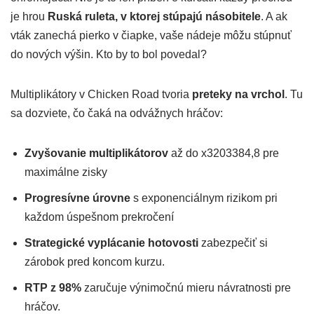
je hrou
Ruská ruleta, v ktorej stúpajú násobitele
. A ak
vták zanechá pierko v čiapke, vaše nádeje môžu stúpnuť
do nových výšin. Kto by to bol povedal?
Multiplikátory v Chicken Road tvoria
preteky na vrchol
. Tu
sa dozviete, čo čaká na odvážnych hráčov:
Zvyšovanie multiplikátorov
až do x3203384,8 pre
maximálne zisky
Progresívne úrovne
s exponenciálnym rizikom pri
každom úspešnom prekročení
Strategické vyplácanie hotovosti
zabezpečiť si
zárobok pred koncom kurzu.
RTP z 98%
zaručuje výnimočnú mieru návratnosti pre
hráčov.