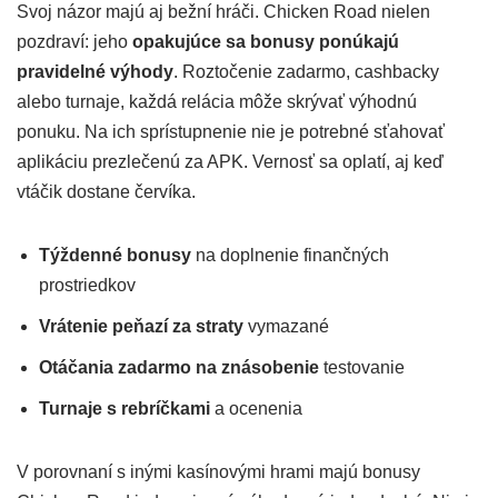
Svoj názor majú aj bežní hráči. Chicken Road nielen
pozdraví: jeho
opakujúce sa bonusy ponúkajú
pravidelné výhody
. Roztočenie zadarmo, cashbacky
alebo turnaje, každá relácia môže skrývať výhodnú
ponuku. Na ich sprístupnenie nie je potrebné sťahovať
aplikáciu prezlečenú za APK. Vernosť sa oplatí, aj keď
vtáčik dostane červíka.
Týždenné bonusy
na doplnenie finančných
prostriedkov
Vrátenie peňazí za straty
vymazané
Otáčania zadarmo na znásobenie
testovanie
Turnaje s rebríčkami
a ocenenia
V porovnaní s inými kasínovými hrami majú bonusy