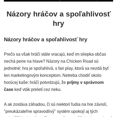
Názory hráčov a spoľahlivosť
hry
Názory hráčov a spoľahlivosť hry
Prečo sa však hráči stále vracajú, keď im sliepka občas
nechá perie na hlave? Názory na Chicken Road sú
jednotné: hra je spoľahlivá, s fair play, ktorá sa nezdá byť
len marketingovým konceptom. Netreba chodiť okolo
horúcej kaše: hráči potvrdzujú, že
príjmy v správnom
čase
keď vták preletí cez rieku.
A ak zostáva záhadou, či sú niektorí ľudia na hre závislí,
"preukázateľne spravodlivý" systém upokojí aj tých