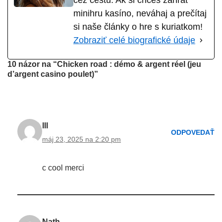
cez cestu. Ak si chceš zahrať
minihru kasíno, neváhaj a prečítaj
si naše články o hre s kuriatkom!
Zobraziť celé biografické údaje
10 názor na “Chicken road : démo & argent réel (jeu
d’argent casino poulet)”
lll
ODPOVEDAŤ
máj 23, 2025 na 2:20 pm
c cool merci
Nath