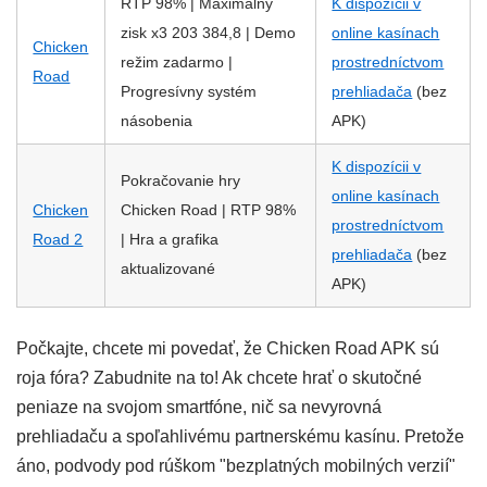
RTP 98% | Maximálny
K dispozícii v
zisk x3 203 384,8 | Demo
online kasínach
Chicken
režim zadarmo |
prostredníctvom
Road
Progresívny systém
prehliadača
(bez
násobenia
APK)
K dispozícii v
Pokračovanie hry
online kasínach
Chicken
Chicken Road | RTP 98%
prostredníctvom
Road 2
| Hra a grafika
prehliadača
(bez
aktualizované
APK)
Počkajte, chcete mi povedať, že Chicken Road APK sú
roja fóra? Zabudnite na to! Ak chcete hrať o skutočné
peniaze na svojom smartfóne, nič sa nevyrovná
prehliadaču a spoľahlivému partnerskému kasínu. Pretože
áno, podvody pod rúškom "bezplatných mobilných verzií"