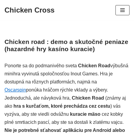
Chicken Cross
Prejsť
na
obsah
Chicken road : demo a skutočné peniaze
(hazardné hry kasíno kuracie)
Ponorte sa do podmanivého sveta
Chicken Road
výbušná
minihra vyvinutá spoločnosťou Inout Games. Hra je
dostupná na rôznych platformách, najmä na
Oscarspin
ponúka hráčom rýchle vklady a výbery.
Jednoduchá, ale návyková hra,
Chicken Road
(známy aj
ako
hra s kurčaťom, ktoré prechádza cez cestu
) vás
vyzýva, aby ste viedli odvážnu
kuracie mäso
cez kobky
plné smrtiacich pascí, aby ste sa dostali k zlatému vajcu.
Nie je potrebné sťahovať aplikáciu pre Android alebo