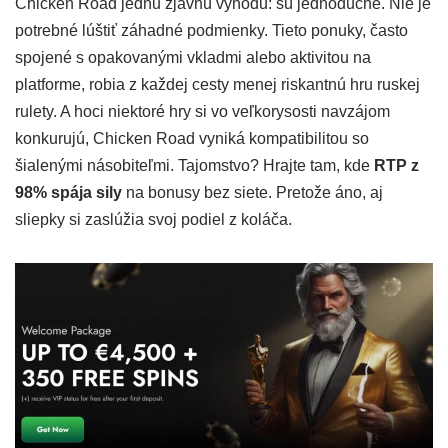
Chicken Road jednu zjavnú výhodu: sú jednoduché. Nie je
potrebné lúštiť záhadné podmienky. Tieto ponuky, často
spojené s opakovanými vkladmi alebo aktivitou na
platforme, robia z každej cesty menej riskantnú hru ruskej
rulety. A hoci niektoré hry si vo veľkorysosti navzájom
konkurujú, Chicken Road vyniká kompatibilitou so
šialenými násobiteľmi. Tajomstvo? Hrajte tam, kde
RTP z
98% spája sily
na bonusy bez siete. Pretože áno, aj
sliepky si zaslúžia svoj podiel z koláča.