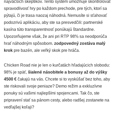
najväčších skeptikov. Tento systém umožňuje skontrolovať
spravodlivosť hry po každom prechode, pre tých, ktorí sa
pýtajú, či je trasa naozaj náhodná. Nemusíte si sťahovať
podozrivú aplikáciu, aby ste sa presvedčili: partnerské
kasína túto transparentnosť ponúkajú štandardne.
Upozorňujeme však, že ani pri RTP 98% sa neodporúča
hrať náhodným spôsobom.
zodpovedný zostáva malý
krok
pre bazén, ale veľký skok pre hráča.
Chicken Road nie je len o kurčatách hľadajúcich slobodu:
98% je späť,
šialené násobitele a bonusy až do výšky
4500 €
čakajú na vás. Chcete si to vyskúšať bez toho, aby
ste riskovali svoje peniaze? Demo režim a exkluzívne
ponuky sú vašimi najlepšími spojencami. Tak čo, ste
pripravení stať sa pánom cesty, alebo radšej zostanete na
vedľajšej koľaji?