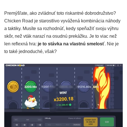
Premýšľate, ako zvládnuť toto riskantné dobrodružstvo?
Chicken Road je starostlivo vyvážená kombinácia náhody
a taktiky. Musíte sa rozhodnúť, kedy speňažiť svoju výhru
skôr, než vták narazí na osudnú prekážku. Je to viac než
len reflexná hra:
je to stávka na vlastnú smelosť
. Nie je
to také jednoduché, však?