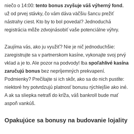
niečo o 14:00:
tento bonus zvyšuje váš výherný fond.
už od prvej stávky, čo vám dáva väčšiu šancu prežiť
nástrahy ciest. Kto by to bol povedal? Jednoduchá
registrácia môže zdvojnásobiť vaše potenciálne výhry.
Zaujíma vás, ako ju využiť? Nie je nič jednoduchšie:
zaregistrujte sa v partnerskom kasíne, vykonajte svoj prvý
vklad a je to. Ale pozor na podvody! Iba
spoľahlivé kasína
zaručujú bonus
bez nepríjemných prekvapení.
Podmienky? Prečítajte si ich skôr, ako sa do nich pustíte:
niektoré hry potvrdzujú platnosť bonusu rýchlejšie ako iné.
A ak sa sliepka netrafí do kríža, váš bankroll bude mať
aspoň vankúš.
Opakujúce sa bonusy na budovanie lojality