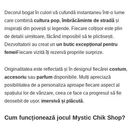
Decorul bogat în culori vă cufundă instantaneu într-o lume
care combină
cultura pop
,
îmbrăcăminte de stradă
și
inspirații din povești și legende. Fiecare colțișor este plin
de detalii uimitoare, făcând imposibil să te plictisești.
Dezvoltatorii au creat un
un butic excepțional pentru
femei
Fiecare vizită îți rezervă propriile surprize.
Originalitatea este reflectată și în designul fiecărei
costum
,
accesoriu
sau
parfum
disponibile. Mulți apreciază
posibilitatea de a personaliza aproape fiecare aspect al
spațiului lor de vânzare, ceea ce face ca progresul să fie
deosebit de ușor.
imersivă și plăcută
.
Cum funcționează jocul Mystic Chik Shop?