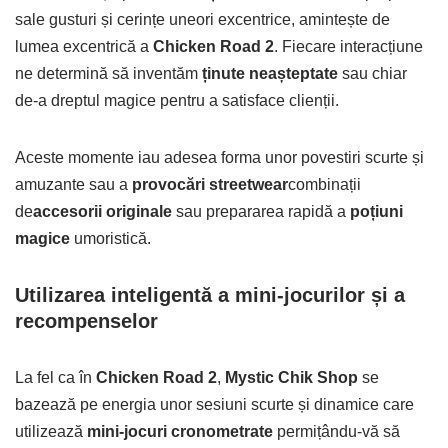
sale gusturi și cerințe uneori excentrice, amintește de
lumea excentrică a
Chicken Road 2
. Fiecare interacțiune
ne determină să inventăm
ținute neașteptate
sau chiar
de-a dreptul magice pentru a satisface clienții.
Aceste momente iau adesea forma unor povestiri scurte și
amuzante sau a
provocări streetwear
combinații
de
accesorii originale
sau prepararea rapidă a
poțiuni
magice
umoristică.
Utilizarea inteligentă a mini-jocurilor și a
recompenselor
La fel ca în
Chicken Road 2
,
Mystic Chik Shop
se
bazează pe energia unor sesiuni scurte și dinamice care
utilizează
mini-jocuri cronometrate
permițându-vă să