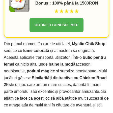
Bonus : 100% până la 1500RON
★★★★★
OBȚINEȚI BONUSUL MEU
Din primul moment în care te uiți la el,
Mystic Chik Shop
seduce cu
lume colorată
și atmosfera sa originală.
Această aplicație transportă utilizatorii într-o
butic pentru
femei
ca nicio alta, unde
haine la modă
accesorii
neobișnuite,
poțiuni magice
și surprize neașteptate. Mulți
jucători găsesc
Similarități distractive cu Chicken Road
2
Este un joc care are un mare succes, datorită în mare
parte umorului său excentric și provocărilor amuzante. Să
aflăm ce face ca acest joc să aibă atât de mult succes și de
ce atrage atât de mulți fani în căutare de aventură și stil.