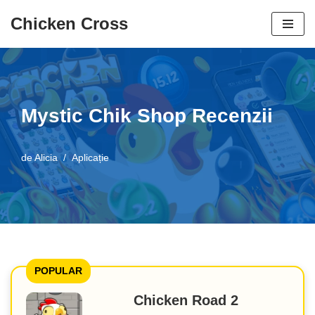
Chicken Cross
Salt
la
conținut
Mystic Chik Shop Recenzii
de
Alicia
Aplicație
POPULAR
Chicken Road 2