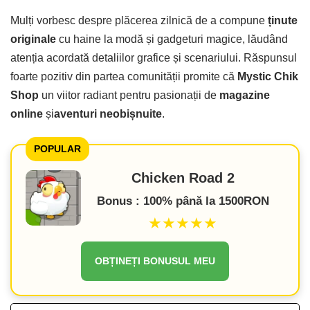
Mulți vorbesc despre plăcerea zilnică de a compune
ținute
originale
cu haine la modă și gadgeturi magice, lăudând
atenția acordată detaliilor grafice și scenariului. Răspunsul
foarte pozitiv din partea comunității promite că
Mystic Chik
Shop
un viitor radiant pentru pasionații de
magazine
online
și
aventuri neobișnuite
.
POPULAR
Chicken Road 2
Bonus : 100% până la 1500RON
★★★★★
OBȚINEȚI BONUSUL MEU