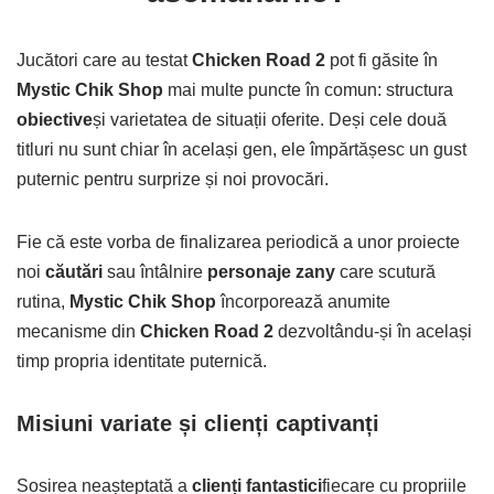
Jucători care au testat
Chicken Road 2
pot fi găsite în
Mystic Chik Shop
mai multe puncte în comun: structura
obiective
și varietatea de situații oferite. Deși cele două
titluri nu sunt chiar în același gen, ele împărtășesc un gust
puternic pentru surprize și noi provocări.
Fie că este vorba de finalizarea periodică a unor proiecte
noi
căutări
sau întâlnire
personaje zany
care scutură
rutina,
Mystic Chik Shop
încorporează anumite
mecanisme din
Chicken Road 2
dezvoltându-și în același
timp propria identitate puternică.
Misiuni variate și clienți captivanți
Sosirea neașteptată a
clienți fantastici
fiecare cu propriile