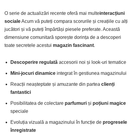
O serie de actualizări recente oferă mai multe
interacțiuni
sociale
Acum vă puteți compara scorurile și creațiile cu alți
jucători și vă puteți împărtăși piesele preferate. Această
dimensiune comunitară sporește dorința de a descoperi
toate secretele acestui
magazin fascinant
.
Descoperire regulată
accesorii noi și look-uri tematice
Mini-jocuri dinamice
integrat în gestiunea magazinului
Reacții neașteptate și amuzante din partea
clienți
fantastici
Posibilitatea de colectare
parfumuri
și
poțiuni magice
speciale
Evoluția vizuală a magazinului în funcție de
progresele
înregistrate