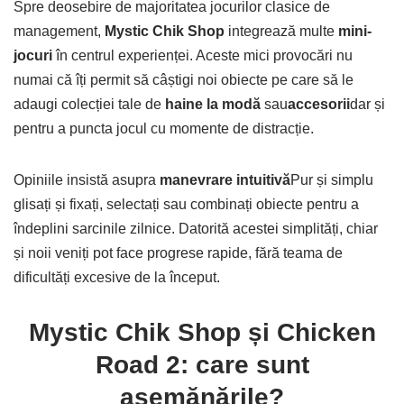
Spre deosebire de majoritatea jocurilor clasice de
management,
Mystic Chik Shop
integrează multe
mini-
jocuri
în centrul experienței. Aceste mici provocări nu
numai că îți permit să câștigi noi obiecte pe care să le
adaugi colecției tale de
haine la modă
sau
accesorii
dar și
pentru a puncta jocul cu momente de distracție.
Opiniile insistă asupra
manevrare intuitivă
Pur și simplu
glisați și fixați, selectați sau combinați obiecte pentru a
îndeplini sarcinile zilnice. Datorită acestei simplități, chiar
și noii veniți pot face progrese rapide, fără teama de
dificultăți excesive de la început.
Mystic Chik Shop și Chicken
Road 2: care sunt
asemănările?