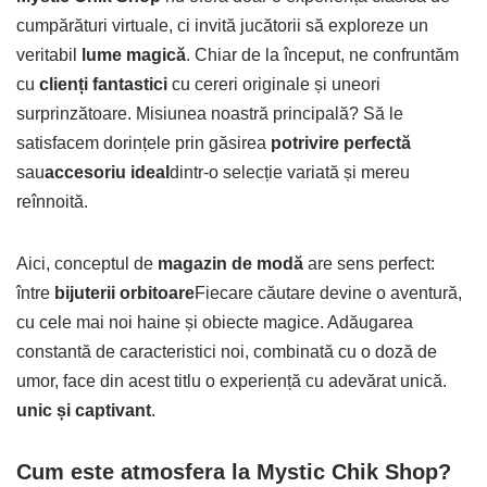
cumpărături virtuale, ci invită jucătorii să exploreze un
veritabil
lume magică
. Chiar de la început, ne confruntăm
cu
clienți fantastici
cu cereri originale și uneori
surprinzătoare. Misiunea noastră principală? Să le
satisfacem dorințele prin găsirea
potrivire perfectă
sau
accesoriu ideal
dintr-o selecție variată și mereu
reînnoită.
Aici, conceptul de
magazin de modă
are sens perfect:
între
bijuterii orbitoare
Fiecare căutare devine o aventură,
cu cele mai noi haine și obiecte magice. Adăugarea
constantă de caracteristici noi, combinată cu o doză de
umor, face din acest titlu o experiență cu adevărat unică.
unic și captivant
.
Cum este atmosfera la Mystic Chik Shop?