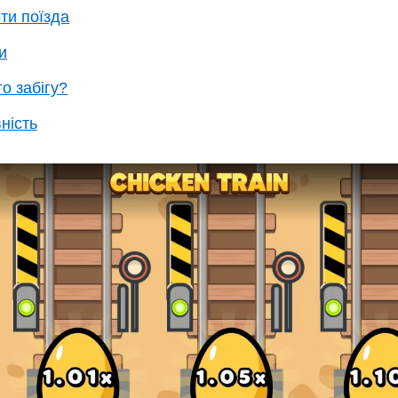
оти поїзда
и
о забігу?
ність