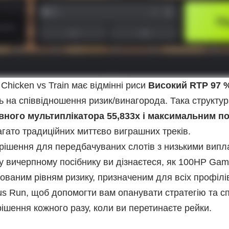
 Chicken vs Train має відмінні риси
Високий RTP 97 %
 на співвідношення ризик/винагорода. Така структур
ного мультиплікатора 55,833x і максимальним по
агато традиційних миттєво виграшних треків.
 рішення для передбачуваних слотів з низькими вип
му вичерпному посібнику ви дізнаєтеся, як 100HP Gam
ваним рівням ризику, призначеним для всіх профілів
us Run, щоб допомогти вам опанувати стратегію та 
ішення кожного разу, коли ви перетинаєте рейки.