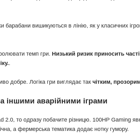
ки барабани вишикуються в лінію, як у класичних ігро
ролювати темп гри.
Низький ризик приносить часті,
ку.
.
во добре. Логіка гри виглядає так
чітким, прозорим
та іншими аварійними іграми
ad 2.0, то одразу побачите різницю. 100HP Gaming я
мічна, а фермерська тематика додає нотку гумору.