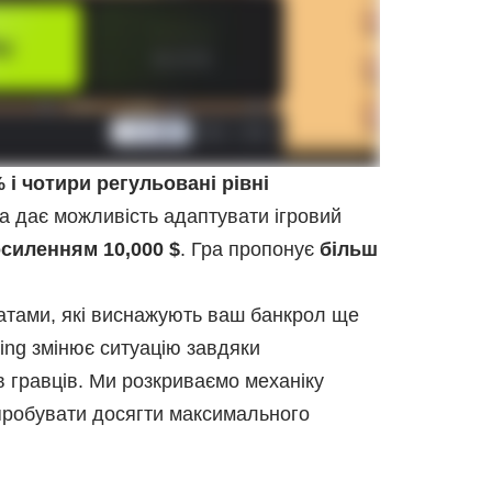
 і чотири регульовані рівні
а дає можливість адаптувати ігровий
силенням 10,000 $
. Гра пропонує
більш
латами, які виснажують ваш банкрол ще
ing змінює ситуацію завдяки
 гравців. Ми розкриваємо механіку
спробувати досягти максимального