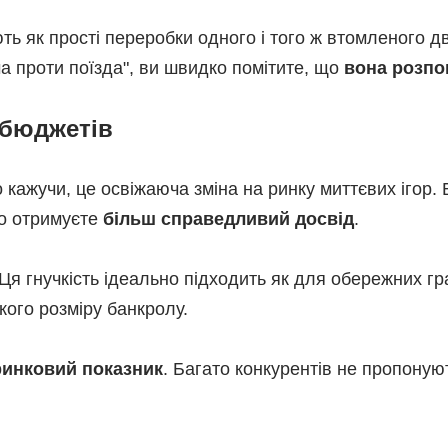
ють як прості переробки одного і того ж втомленого 
ча проти поїзда", ви швидко помітите, що
вона розпо
х бюджетів
кажучи, це освіжаюча зміна на ринку миттєвих ігор.
но отримуєте
більш справедливий досвід
.
 Ця гнучкість ідеально підходить як для обережних гр
кого розміру банкролу.
инковий показник
. Багато конкурентів не пропоную