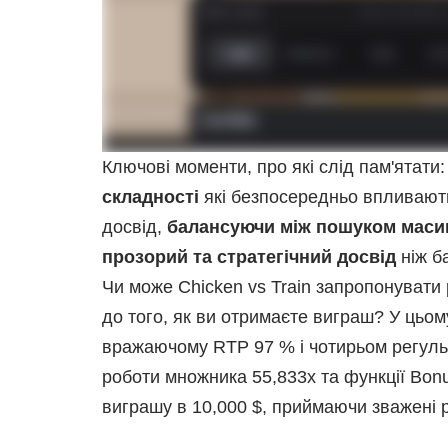
Ключові моменти, про які слід пам'ятати:
складності
які безпосередньо впливають
досвід,
балансуючи між пошуком масив
прозорий та стратегічний досвід
ніж б
Чи може Chicken vs Train запропонувати
до того, як ви отримаєте виграш? У цьо
вражаючому RTP 97 % і чотирьом регульо
роботи множника 55,833x та функції Bon
виграшу в 10,000 $, приймаючи зважені р