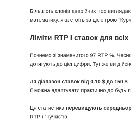
Більшість клонів аварійних ігор вигляда
математику, яка стоїть за цією грою "Кур
Ліміти RTP і ставок для всі
Почнемо зі знаменитого 97 RTP %. Чесно 
дотягують до цієї цифри. Тут же ви дійс
Ля
діапазон ставок від 0.10 $ до 150 $
.
Її можна адаптувати практично до будь-я
Ця статистика
перевищують середньор
RTP і гнучкістю.