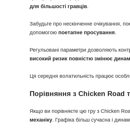
для більшості гравців
.
Забудьте про нескінченне очікування, по
допомогою
поетапне просування
.
Регульовані параметри дозволяють конт
високий ризик повністю змінює динамі
Ця середня волатильність працює особли
Порівняння з Chicken Road 
Якщо ви порівняєте цю гру з Chicken Ro
механіку
. Графіка більш сучасна і дина