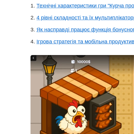
Технічні характеристики гри "Курча пр
4 рівні складності та їх мультиплікатор
Як насправді працює функція бонусног
Ігрова стратегія та мобільна продуктив