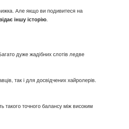
движка. Але якщо ви подивитеся на
відає іншу історію
.
 Багато дуже жадібних слотів ледве
авців, так і для досвідчених хайролерів.
ть такого точного балансу між високим