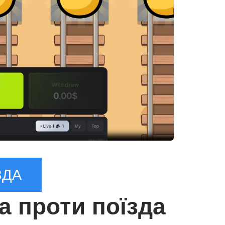
ЗДА
а проти поїзда