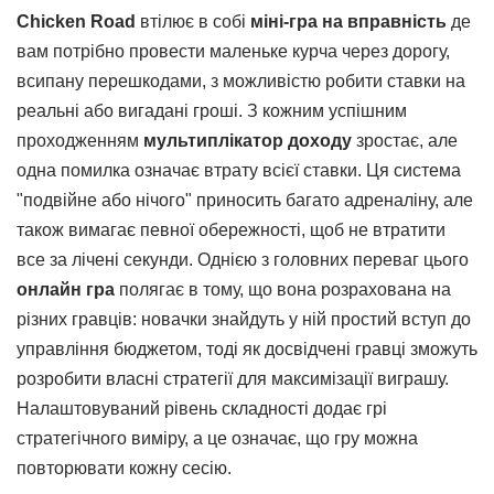
Chicken Road
втілює в собі
міні-гра на вправність
де
вам потрібно провести маленьке курча через дорогу,
всипану перешкодами, з можливістю робити ставки на
реальні або вигадані гроші. З кожним успішним
проходженням
мультиплікатор доходу
зростає, але
одна помилка означає втрату всієї ставки. Ця система
"подвійне або нічого" приносить багато адреналіну, але
також вимагає певної обережності, щоб не втратити
все за лічені секунди. Однією з головних переваг цього
онлайн гра
полягає в тому, що вона розрахована на
різних гравців: новачки знайдуть у ній простий вступ до
управління бюджетом, тоді як досвідчені гравці зможуть
розробити власні стратегії для максимізації виграшу.
Налаштовуваний рівень складності додає грі
стратегічного виміру, а це означає, що гру можна
повторювати кожну сесію.