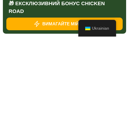
🎁 ЕКСКЛЮЗИВНИЙ БОНУС CHICKEN
ROAD
ВИМАГАЙТЕ МІЙ БОНУС
Ukrainian
Chicken Road Чорна П'ятниця - Найкращі Бонуси (2026)
Відгуки про BoomEggs
Chucky Match Road Avis
Відгуки про магазин Mystic Chik
Відгуки про Catch The Royal Egg