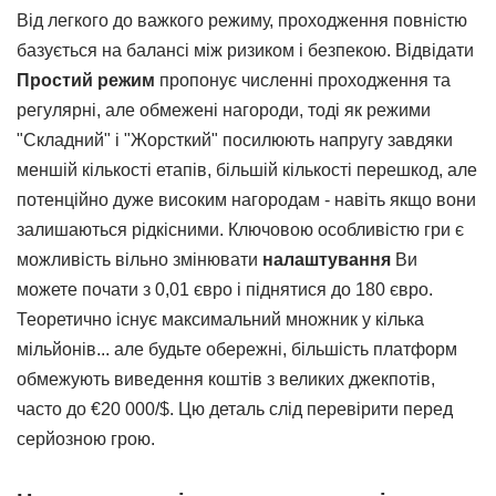
Від легкого до важкого режиму, проходження повністю
базується на балансі між ризиком і безпекою. Відвідати
Простий режим
пропонує численні проходження та
регулярні, але обмежені нагороди, тоді як режими
"Складний" і "Жорсткий" посилюють напругу завдяки
меншій кількості етапів, більшій кількості перешкод, але
потенційно дуже високим нагородам - навіть якщо вони
залишаються рідкісними. Ключовою особливістю гри є
можливість вільно змінювати
налаштування
Ви
можете почати з 0,01 євро і піднятися до 180 євро.
Теоретично існує максимальний множник у кілька
мільйонів... але будьте обережні, більшість платформ
обмежують виведення коштів з великих джекпотів,
часто до €20 000/$. Цю деталь слід перевірити перед
серйозною грою.