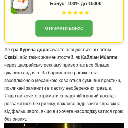
Бонус: 100% до 1500€
★★★★★
ОТРИМАТИ БОНУС
Ле
гра Куряча дорога
часто асоціюється зі світом
Сквізі.
або таких знаменитостей, як
Кайліан Мбаппе
через шахрайську рекламу привертає все більше
цікавих глядачів. За барвистою графікою та
захоплюючою механікою ховаються сумнівні практики,
покликані заманити в пастку необережних гравців.
Якщо ви хочете отримати справжній ігровий досвід і
розважитися без ризику, важливо відрізнити справжнє
від фальшивого, якщо ви хочете насолоджуватися грою
без ризику.