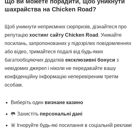
Що ви можете порадити, щоб уникнути
шахрайства на Chicken Road?
Щоб уникнути неприємних сюрпризів, дізнайтеся про
репутацію
хостинг сайту Chicken Road
. Уникайте
посилань, запропонованих у підозрілих повідомленнях
або відео, тримайтеся подалі від будь-яких
багатообіцяючих додатків
ексклюзивні бонуси
з
невідомих джерел і ніколи не передавайте вашу
конфіденційну інформацію неперевіреним третім
особам.
Виберіть один
визнане казино
🥅 Захистіть
персональні дані
🚨 Ігноруйте будь-які посилання в соціальній рекламі