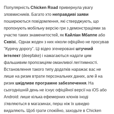
Популярність
Chicken Road
привернула увагу
зловмисників. Багато хто
неправдиві заяви
поширюються повідомлення, які стверджують, що
пропонують мобільну версію гри з демонстраціями за
участю таких знаменитостей, як
Кайліан Мбаппе
або
Сквізі.
. Однак жоден з них ніколи офіційно не просував
"Курячу дорогу". Ці відео згенеровані
штучний
інтелект
(deepfake) і намагаються надати цим
фальшивим пропозиціям оманливої легітимності.
Встановлення такого типу додатків наражає вас не
лише на ризик втрати персональних даних, але й на
ризик
шкідливе програмне забезпечення
. На
сьогоднішній день не існує офіційної версії на iOS або
Android: лише кілька ефемерних клонів іноді
з'являються в магазинах, перш ніж їх швидко
видаляють. Щоб грати спокійно, заходьте в Chicken