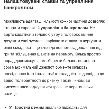
Налаштовувані ставки та управління
банкроллом
Можливість адаптації кількості кожної частини дозволяє
створити справжній
управління банкроллом
. Не
варто кидатися з головою у гру з головою: вміння
дозувати свої зусилля, варіювати ставки та чергувати
рівні складності - це ключ до повного задоволення від
гри та збільшення шансів на перемогу. Кілька простих
порад допоможуть вам зберегти баланс: встановіть
собі максимальний джекпот, обмежте кількість
послідовних ігор і налаштуйте складність відповідно до
вашої толерантності до ризику. Таким чином, ви
зможете насолоджуватися грою, не перегинаючи
палицю.
🎯
Простий режим
ідеально підходить для