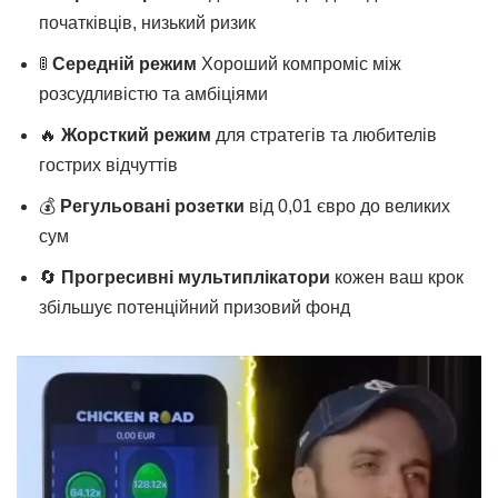
початківців, низький ризик
🚦
Середній режим
Хороший компроміс між
розсудливістю та амбіціями
🔥
Жорсткий режим
для стратегів та любителів
гострих відчуттів
💰
Регульовані розетки
від 0,01 євро до великих
сум
🔄
Прогресивні мультиплікатори
кожен ваш крок
збільшує потенційний призовий фонд