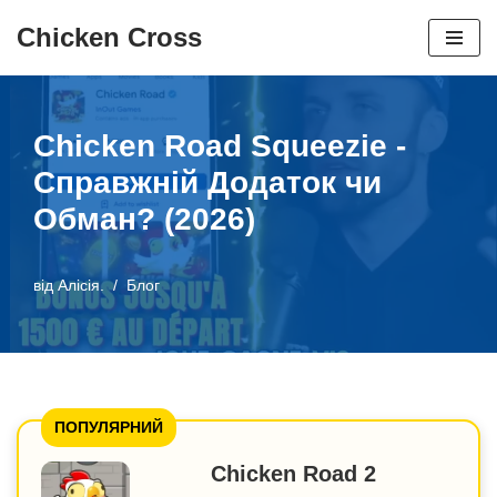
Chicken Cross
Перейти
до
змісту
Chicken Road Squeezie -
Справжній Додаток чи
Обман? (2026)
від
Алісія.
Блог
ПОПУЛЯРНИЙ
Chicken Road 2