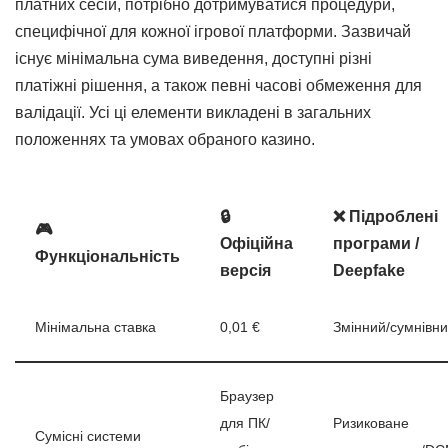
платних сесій, потрібно дотримуватися процедури,
специфічної для кожної ігрової платформи. Зазвичай
існує мінімальна сума виведення, доступні різні
платіжні рішення, а також певні часові обмеження для
валідації. Усі ці елементи викладені в загальних
положеннях та умовах обраного казино.
🔒
❌ Підроблені
🎮
Офіційна
програми /
Функціональність
версія
Deepfake
Мінімальна ставка
0,01 €
Змінний/сумнівн
Браузер
для ПК/
Ризиковане
Сумісні системи