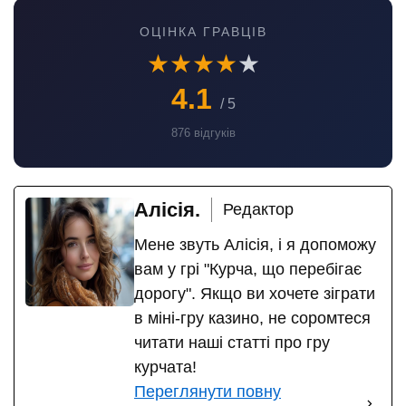
ОЦІНКА ГРАВЦІВ
★
★
★
★
★
4.1
/ 5
876 відгуків
Алісія.
Редактор
Мене звуть Алісія, і я допоможу
вам у грі "Курча, що перебігає
дорогу". Якщо ви хочете зіграти
в міні-гру казино, не соромтеся
читати наші статті про гру
курчата!
Переглянути повну