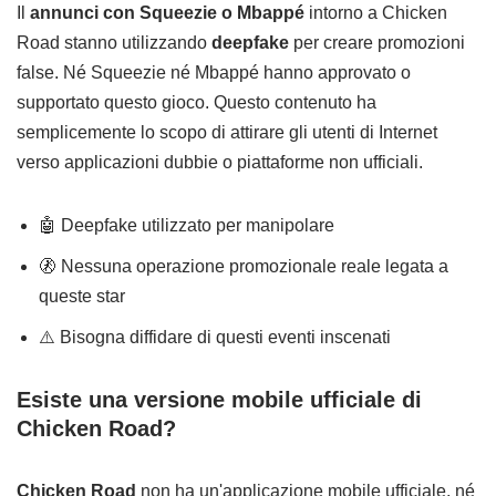
Il
annunci con Squeezie o Mbappé
intorno a Chicken
Road stanno utilizzando
deepfake
per creare promozioni
false. Né Squeezie né Mbappé hanno approvato o
supportato questo gioco. Questo contenuto ha
semplicemente lo scopo di attirare gli utenti di Internet
verso applicazioni dubbie o piattaforme non ufficiali.
🤖 Deepfake utilizzato per manipolare
🚷 Nessuna operazione promozionale reale legata a
queste star
⚠️ Bisogna diffidare di questi eventi inscenati
Esiste una versione mobile ufficiale di
Chicken Road?
Chicken Road
non ha un'applicazione mobile ufficiale, né