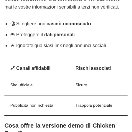
mai le vostre informazioni sensibili a terzi non verificati.
🧐 Scegliere uno
casinò riconosciuto
🥅 Proteggere il
dati personali
🚨 Ignorate qualsiasi link negli annunci sociali
🔗 Canali affidabili
Rischi associati
Sito ufficiale
Sicuro
Pubblicità non richiesta
Trappola potenziale
Cosa offre la versione demo di Chicken