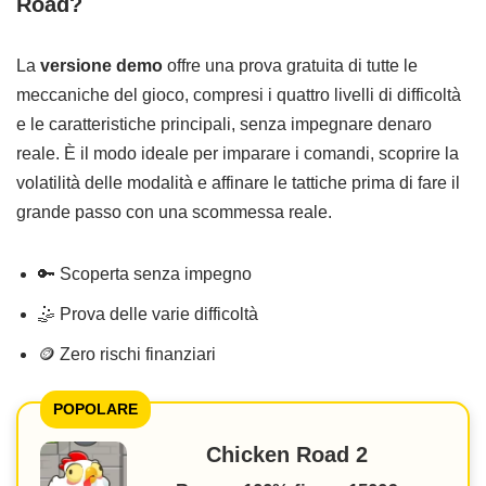
Road?
La
versione demo
offre una prova gratuita di tutte le
meccaniche del gioco, compresi i quattro livelli di difficoltà
e le caratteristiche principali, senza impegnare denaro
reale. È il modo ideale per imparare i comandi, scoprire la
volatilità delle modalità e affinare le tattiche prima di fare il
grande passo con una scommessa reale.
🔑 Scoperta senza impegno
🤹 Prova delle varie difficoltà
🪙 Zero rischi finanziari
POPOLARE
Chicken Road 2