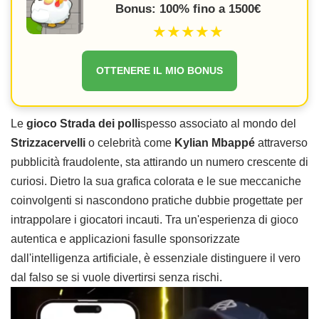
Bonus: 100% fino a 1500€
★★★★★
OTTENERE IL MIO BONUS
Le
gioco Strada dei polli
spesso associato al mondo del
Strizzacervelli
o celebrità come
Kylian Mbappé
attraverso
pubblicità fraudolente, sta attirando un numero crescente di
curiosi. Dietro la sua grafica colorata e le sue meccaniche
coinvolgenti si nascondono pratiche dubbie progettate per
intrappolare i giocatori incauti. Tra un'esperienza di gioco
autentica e applicazioni fasulle sponsorizzate
dall'intelligenza artificiale, è essenziale distinguere il vero
dal falso se si vuole divertirsi senza rischi.