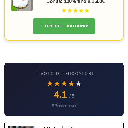
Bonus: 100% fino a 1500€
★★★★★
OTTENERE IL MIO BONUS
IL VOTO DEI GIOCATORI
★
★
★
★
★
4.1
/ 5
876 recensioni