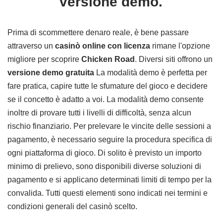
versione demo.
Prima di scommettere denaro reale, è bene passare
attraverso un
casinò online con licenza
rimane l'opzione
migliore per scoprire
Chicken Road
. Diversi siti offrono un
versione demo gratuita
La modalità demo è perfetta per
fare pratica, capire tutte le sfumature del gioco e decidere
se il concetto è adatto a voi. La modalità demo consente
inoltre di provare tutti i livelli di difficoltà, senza alcun
rischio finanziario. Per prelevare le vincite delle sessioni a
pagamento, è necessario seguire la procedura specifica di
ogni piattaforma di gioco. Di solito è previsto un importo
minimo di prelievo, sono disponibili diverse soluzioni di
pagamento e si applicano determinati limiti di tempo per la
convalida. Tutti questi elementi sono indicati nei termini e
condizioni generali del casinò scelto.