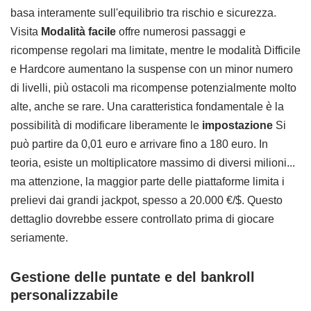
basa interamente sull'equilibrio tra rischio e sicurezza.
Visita
Modalità facile
offre numerosi passaggi e
ricompense regolari ma limitate, mentre le modalità Difficile
e Hardcore aumentano la suspense con un minor numero
di livelli, più ostacoli ma ricompense potenzialmente molto
alte, anche se rare. Una caratteristica fondamentale è la
possibilità di modificare liberamente le
impostazione
Si
può partire da 0,01 euro e arrivare fino a 180 euro. In
teoria, esiste un moltiplicatore massimo di diversi milioni...
ma attenzione, la maggior parte delle piattaforme limita i
prelievi dai grandi jackpot, spesso a 20.000 €/$. Questo
dettaglio dovrebbe essere controllato prima di giocare
seriamente.
Gestione delle puntate e del bankroll
personalizzabile