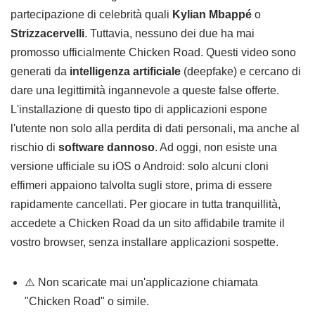
partecipazione di celebrità quali
Kylian Mbappé
o
Strizzacervelli
. Tuttavia, nessuno dei due ha mai
promosso ufficialmente Chicken Road. Questi video sono
generati da
intelligenza artificiale
(deepfake) e cercano di
dare una legittimità ingannevole a queste false offerte.
L'installazione di questo tipo di applicazioni espone
l'utente non solo alla perdita di dati personali, ma anche al
rischio di
software dannoso
. Ad oggi, non esiste una
versione ufficiale su iOS o Android: solo alcuni cloni
effimeri appaiono talvolta sugli store, prima di essere
rapidamente cancellati. Per giocare in tutta tranquillità,
accedete a Chicken Road da un sito affidabile tramite il
vostro browser, senza installare applicazioni sospette.
⚠️ Non scaricate mai un'applicazione chiamata
"Chicken Road" o simile.