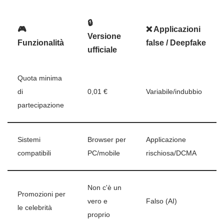
🔒
🎮
❌ Applicazioni
Versione
Funzionalità
false / Deepfake
ufficiale
Quota minima
di
0,01 €
Variabile/indubbio
partecipazione
Sistemi
Browser per
Applicazione
compatibili
PC/mobile
rischiosa/DCMA
Non c'è un
Promozioni per
vero e
Falso (AI)
le celebrità
proprio