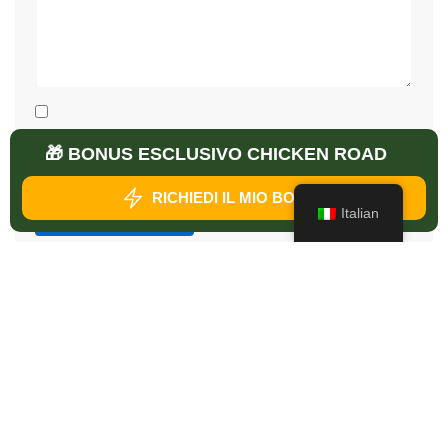
Salva il mio nome, email e sito web in questo
🎁 BONUS ESCLUSIVO CHICKEN ROAD
browser per la prossima volta che commento.
RICHIEDI IL MIO BONUS
Italian
Chicken Road Black Friday - Migliori Bonus Esclusivi