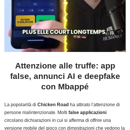
Attenzione alle truffe: app
false, annunci AI e deepfake
con Mbappé
La popolarità di
Chicken Road
ha attirato l'attenzione di
persone malintenzionate. Molti
false applicazioni
circolano dichiarazioni in cui si afferma di offrire una
versione mobile del gioco con dimostrazioni che vedono la