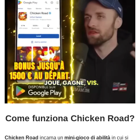
Come funziona Chicken Road?
Chicken Road
incarna un
mini-gioco di abilità
in cui si