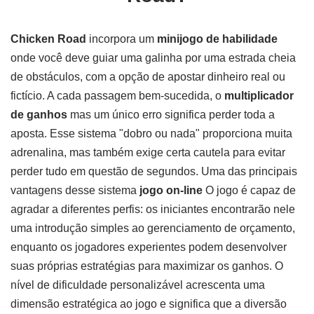
Chicken Road
incorpora um
minijogo de habilidade
onde você deve guiar uma galinha por uma estrada cheia
de obstáculos, com a opção de apostar dinheiro real ou
fictício. A cada passagem bem-sucedida, o
multiplicador
de ganhos
mas um único erro significa perder toda a
aposta. Esse sistema "dobro ou nada" proporciona muita
adrenalina, mas também exige certa cautela para evitar
perder tudo em questão de segundos. Uma das principais
vantagens desse sistema
jogo on-line
O jogo é capaz de
agradar a diferentes perfis: os iniciantes encontrarão nele
uma introdução simples ao gerenciamento de orçamento,
enquanto os jogadores experientes podem desenvolver
suas próprias estratégias para maximizar os ganhos. O
nível de dificuldade personalizável acrescenta uma
dimensão estratégica ao jogo e significa que a diversão