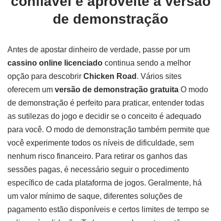
confiável e aproveite a versão
de demonstração
Antes de apostar dinheiro de verdade, passe por um
cassino online licenciado
continua sendo a melhor
opção para descobrir
Chicken Road
. Vários sites
oferecem um
versão de demonstração gratuita
O modo
de demonstração é perfeito para praticar, entender todas
as sutilezas do jogo e decidir se o conceito é adequado
para você. O modo de demonstração também permite que
você experimente todos os níveis de dificuldade, sem
nenhum risco financeiro. Para retirar os ganhos das
sessões pagas, é necessário seguir o procedimento
específico de cada plataforma de jogos. Geralmente, há
um valor mínimo de saque, diferentes soluções de
pagamento estão disponíveis e certos limites de tempo se