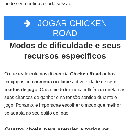
pode ser repetida a cada sessão.
JOGAR CHICKEN
ROAD
Modos de dificuldade e seus
recursos específicos
O que realmente nos diferencia
Chicken Road
outros
minijogos no
cassinos on-line
é a diversidade de seus
modos de jogo
. Cada modo tem uma influência direta nas
suas chances de ganhar e na tensão sentida durante o
jogo. Portanto, é importante escolher o modo que melhor
se adapta ao seu estilo de jogo.
Quatro níveis para atender a todos os