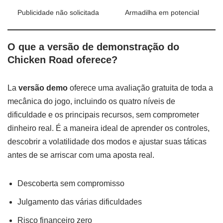
Publicidade não solicitada
Armadilha em potencial
O que a versão de demonstração do
Chicken Road oferece?
La
versão demo
oferece uma avaliação gratuita de toda a
mecânica do jogo, incluindo os quatro níveis de
dificuldade e os principais recursos, sem comprometer
dinheiro real. É a maneira ideal de aprender os controles,
descobrir a volatilidade dos modos e ajustar suas táticas
antes de se arriscar com uma aposta real.
Descoberta sem compromisso
Julgamento das várias dificuldades
Risco financeiro zero