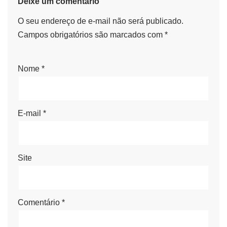
Deixe um comentário
O seu endereço de e-mail não será publicado.
Campos obrigatórios são marcados com
*
Nome
*
E-mail
*
Site
Comentário
*