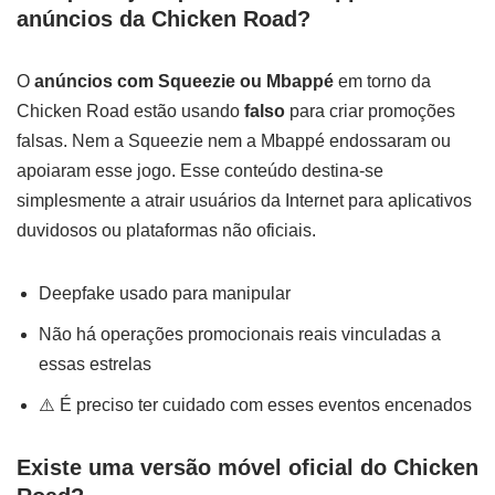
anúncios da Chicken Road?
O
anúncios com Squeezie ou Mbappé
em torno da
Chicken Road estão usando
falso
para criar promoções
falsas. Nem a Squeezie nem a Mbappé endossaram ou
apoiaram esse jogo. Esse conteúdo destina-se
simplesmente a atrair usuários da Internet para aplicativos
duvidosos ou plataformas não oficiais.
Deepfake usado para manipular
Não há operações promocionais reais vinculadas a
essas estrelas
⚠️ É preciso ter cuidado com esses eventos encenados
Existe uma versão móvel oficial do Chicken