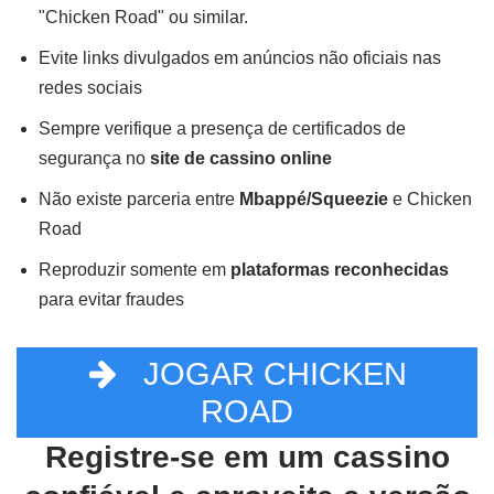
"Chicken Road" ou similar.
Evite links divulgados em anúncios não oficiais nas
redes sociais
Sempre verifique a presença de certificados de
segurança no
site de cassino online
Não existe parceria entre
Mbappé/Squeezie
e Chicken
Road
Reproduzir somente em
plataformas reconhecidas
para evitar fraudes
JOGAR CHICKEN
ROAD
Registre-se em um cassino