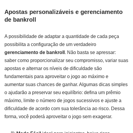
Apostas personalizáveis e gerenciamento
de bankroll
A possibilidade de adaptar a quantidade de cada peça
possibilita a configuração de um verdadeiro
gerenciamento de bankroll
. Não basta se apressar:
saber como proporcionalizar seu compromisso, variar suas
apostas e alternar os níveis de dificuldade são
fundamentais para aproveitar o jogo ao máximo e
aumentar suas chances de ganhar. Algumas dicas simples
o ajudarão a preservar seu equilíbrio: defina um prêmio
máximo, limite o número de jogos sucessivos e ajuste a
dificuldade de acordo com sua tolerância ao risco. Dessa
forma, você poderá aproveitar o jogo sem exagerar.