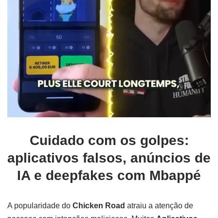
Cuidado com os golpes:
aplicativos falsos, anúncios de
IA e deepfakes com Mbappé
A popularidade do
Chicken Road
atraiu a atenção de