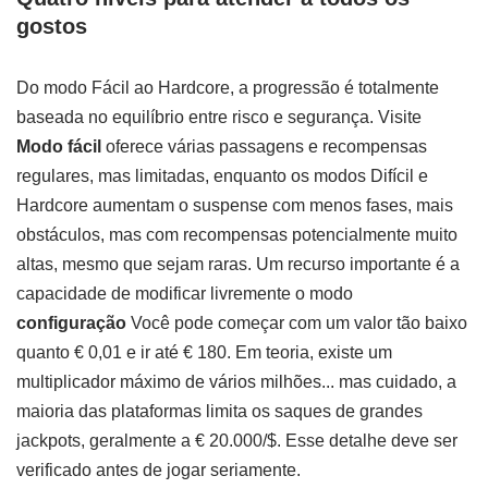
gostos
Do modo Fácil ao Hardcore, a progressão é totalmente
baseada no equilíbrio entre risco e segurança. Visite
Modo fácil
oferece várias passagens e recompensas
regulares, mas limitadas, enquanto os modos Difícil e
Hardcore aumentam o suspense com menos fases, mais
obstáculos, mas com recompensas potencialmente muito
altas, mesmo que sejam raras. Um recurso importante é a
capacidade de modificar livremente o modo
configuração
Você pode começar com um valor tão baixo
quanto € 0,01 e ir até € 180. Em teoria, existe um
multiplicador máximo de vários milhões... mas cuidado, a
maioria das plataformas limita os saques de grandes
jackpots, geralmente a € 20.000/$. Esse detalhe deve ser
verificado antes de jogar seriamente.