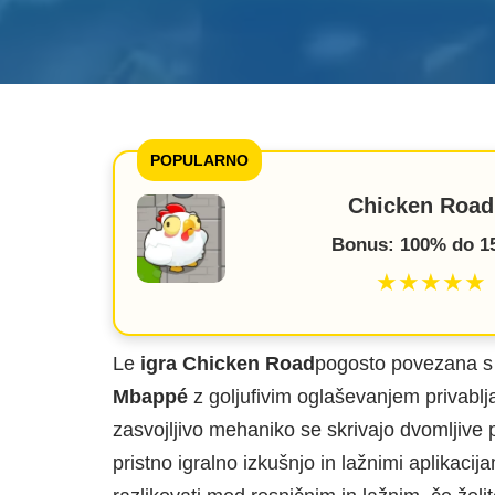
POPULARNO
Chicken Road
Bonus: 100% do 1
★★★★★
Le
igra Chicken Road
pogosto povezana 
Mbappé
z goljufivim oglaševanjem privablj
zasvojljivo mehaniko se skrivajo dvomljive 
pristno igralno izkušnjo in lažnimi aplikacija