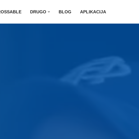
ROSSABLE
DRUGO
BLOG
APLIKACIJA