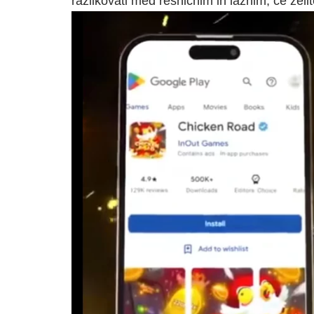
razlikovati med resničnim in lažnim, če želit