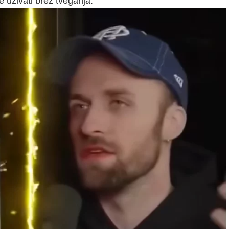
e uživati brez tveganja.