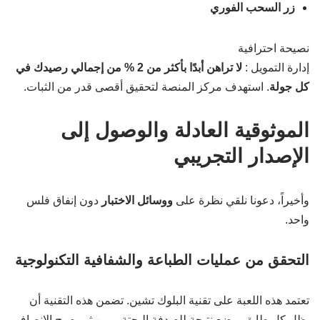
زر السحب الفوري
نصيحة احترافية
إدارة التمويل :
لا تراهن أبدًا بأكثر من 2 % من إجمالي رصيدك في
كل جولة
. استهدف مركز المنصة لتحقيق أقصى قدر من الثبات.
الموثوقية العادلة والوصول إلى
الإصدار التجريبي
وأخيراً، دعونا نلقي نظرة على
ووسائل الاختبار
دون إنفاق فلس
واحد.
التحقق من عمليات الطباعة والشفافية التكنولوجية
تعتمد هذه اللعبة على تقنية البلوك تشين. تضمن هذه التقنية أن
يظل كل طابق يوضع نتيجة للصدفة البحتة. ومن ثم يصبح الإنصاف