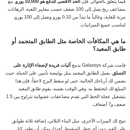
فيما يتعلق بالجوائز، فإن
الحد الأقصى للدفع هو 10,000 يورو
, مع
مضاعف ربح يصل إلى 100 ضعف حسب معايير اللعبة. الرهانات
مرنة للغاية، وغالباً ما تبدأ من 0.10 يورو وتصل إلى 100 يورو،
لتناسب جميع الميزانيات.
ما هي المكافآت الخاصة مثل الطابق المتجمد أو
طابق المعبد؟
قامت شركة Galaxsys بدمج
آليات فريدة لإضفاء الإثارة على
التسلق
. يعمل الطابق المجمد مثل بوليصة تأمين على الحياة، حيث
يضمن لك أرباحك الحالية: حتى لو سقط البرج لاحقاً، فإن هذا
المبلغ لك لتحتفظ به. وفي الوقت نفسه، يقوم طابق المعبد
بتشغيل عجلة الحظ التي تقدم مضاعفات عشوائية تتراوح بين 1.5
ضعف و7 أضعاف.
تتيح لك الميزات الأخرى، مثل البناء الثلاثي، إضافة ثلاثة طوابق
على الفور دون أي خطر السقوط. أخيرًا، يمكن أن تظهر كتل