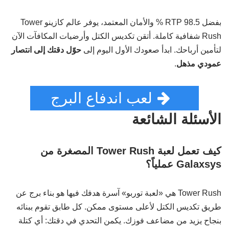
بفضل RTP 98.5 % والأمان المعتمد، يوفر عالم كازينو Tower
Rush شفافية كاملة. أتقن تكديس الكتل وأرضيات المكافآت الآن
لتأمين أرباحك. ابدأ صعودك الأول اليوم إلى
حوّل دقتك إلى انتصار
عمودي مذهل
.
لعب اندفاع البرج
الأسئلة الشائعة
كيف تعمل لعبة Tower Rush المصغرة من
Galaxsys عملياً؟
Tower Rush هي «لعبة توربو» آسرة هدفك فيها هو بناء برج عن
طريق تكديس الكتل لأعلى مستوى ممكن. كل طابق تقوم ببنائه
بنجاح يزيد من مضاعف فوزك. يكمن التحدي في دقتك: أي كتلة