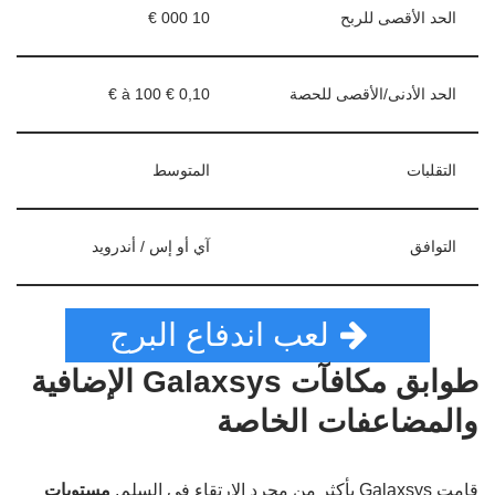
الحد الأقصى للربح
10 000 €
الحد الأدنى/الأقصى للحصة
0,10 € à 100 €
التقلبات
المتوسط
التوافق
آي أو إس / أندرويد
لعب اندفاع البرج
طوابق مكافآت Galaxsys الإضافية
والمضاعفات الخاصة
قامت Galaxsys بأكثر من مجرد الارتقاء في السلم.
مستويات