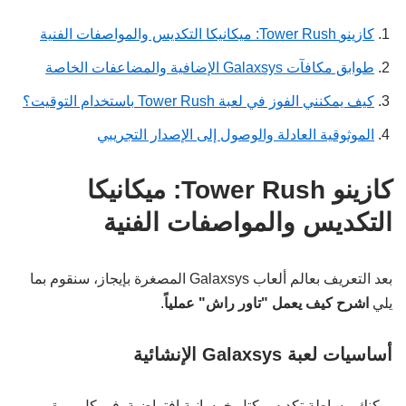
كازينو Tower Rush: ميكانيكا التكديس والمواصفات الفنية
طوابق مكافآت Galaxsys الإضافية والمضاعفات الخاصة
كيف يمكنني الفوز في لعبة Tower Rush باستخدام التوقيت؟
الموثوقية العادلة والوصول إلى الإصدار التجريبي
كازينو Tower Rush: ميكانيكا
التكديس والمواصفات الفنية
بعد التعريف بعالم ألعاب Galaxsys المصغرة بإيجاز، سنقوم بما
يلي
اشرح كيف يعمل "تاور راش" عملياً
.
أساسيات لعبة Galaxsys الإنشائية
يمكنك ببساطة تكديس كتل خرسانية افتراضية. في كل مرة