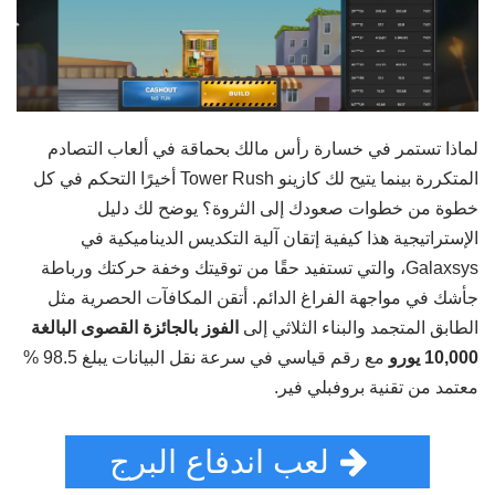
لماذا تستمر في خسارة رأس مالك بحماقة في ألعاب التصادم
المتكررة بينما يتيح لك كازينو Tower Rush أخيرًا التحكم في كل
خطوة من خطوات صعودك إلى الثروة؟ يوضح لك دليل
الإستراتيجية هذا كيفية إتقان آلية التكديس الديناميكية في
Galaxsys، والتي تستفيد حقًا من توقيتك وخفة حركتك ورباطة
جأشك في مواجهة الفراغ الدائم. أتقن المكافآت الحصرية مثل
الطابق المتجمد والبناء الثلاثي إلى
الفوز بالجائزة القصوى البالغة
10,000 يورو
مع رقم قياسي في سرعة نقل البيانات يبلغ 98.5 %
معتمد من تقنية بروفبلي فير.
لعب اندفاع البرج