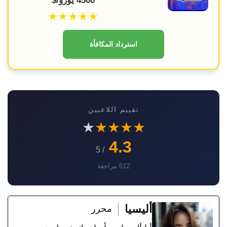
4500 يورو/$
★★★★★
استرداد المكافأة
تقييم اللاعبين
★
★
★
★
★
4.3
/ 5
612 مراجعة
أليسيا
محرر