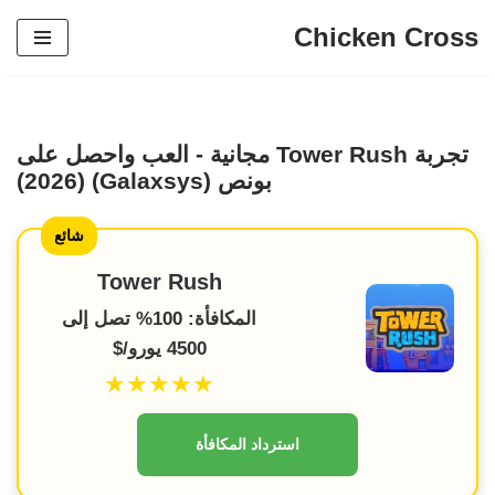
Chicken Cross
تخطي
إلى
المحتوى
تجربة Tower Rush مجانية - العب واحصل على
بونص (Galaxsys) (2026)
شائع
Tower Rush
المكافأة: 100% تصل إلى
4500 يورو/$
★★★★★
استرداد المكافأة