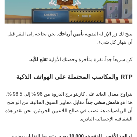
يتيح لك زر الإزالة اليدوية
تأمين أرباحك
. نحن بحاجة إلى النقر قبل
أن ينهار كل شيء.
كن سريعاً جداً. نقرة متأخرة وحصتك الأولية
تقلع للأبد
.
RTP والمكاسب المحتملة على الهواتف الذكية
يتراوح معدل العائد على كازينو برج الذروة من 96 % إلى 98.5 %.
هذا هو
هامش سخي جداً
مقابل معايير السوق الحالية. من الواضح
أن الرياضيات هنا تصب في صالح اللاعبين الجريئين. نحن نقدر هذه
الشفافية الإحصائية النادرة.
لو
الحد الأقصى للدفع هو 10,000 يورو
. متوسط التقلبات يضمن