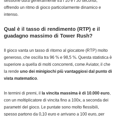
sessione dura generalmente tra i 10 e i 30 secondi,
offrendo un ritmo di gioco particolarmente dinamico e
intenso.
Qual è il tasso di rendimento (RTP) e il
guadagno massimo di Tower Rush?
Il gioco vanta un tasso di ritorno al giocatore (RTP) molto
generoso, che oscilla tra 96 % e 98,5 %. Questa statistica è
superiore a quella di molti concorrenti, come Aviator, il che
la rende
uno dei minigiochi più vantaggiosi dal punto di
vista matematico
.
In termini di premi, il
la vincita massima è di 10.000 euro
,
con un moltiplicatore di vincita fino a 100x, a seconda dei
parametri del gioco. Le puntate sono molto flessibili,
spesso partono da 0,10 euro e arrivano a 100 euro, per