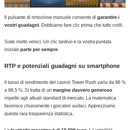
Il pulsante di rimozione manuale consente di
garantire i
vostri guadagni
. Dobbiamo fare clic prima che tutto crolli.
Siate molto veloci. Un clic tardivo e la vostra puntata
iniziale
parte per sempre
.
RTP e potenziali guadagni su smartphone
Il tasso di rendimento del casinò Tower Rush varia da 96 %
a 98,5 %. Si tratta di un
margine davvero generoso
rispetto agli attuali standard di mercato. La matematica
favorisce chiaramente i giocatori audaci. Apprezziamo
questa rara trasparenza statistica.