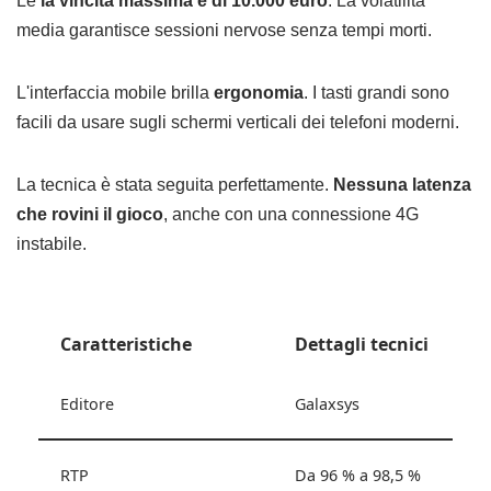
Le
la vincita massima è di 10.000 euro
. La volatilità
media garantisce sessioni nervose senza tempi morti.
L'interfaccia mobile brilla
ergonomia
. I tasti grandi sono
facili da usare sugli schermi verticali dei telefoni moderni.
La tecnica è stata seguita perfettamente.
Nessuna latenza
che rovini il gioco
, anche con una connessione 4G
instabile.
Caratteristiche
Dettagli tecnici
Editore
Galaxsys
RTP
Da 96 % a 98,5 %