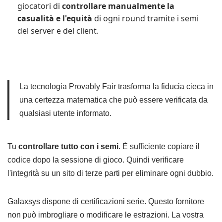
giocatori di
controllare manualmente la
casualità e l'equità
di ogni round tramite i semi
del server e del client.
La tecnologia Provably Fair trasforma la fiducia cieca in
una certezza matematica che può essere verificata da
qualsiasi utente informato.
Tu
controllare tutto con i semi
. È sufficiente copiare il
codice dopo la sessione di gioco. Quindi verificare
l'integrità su un sito di terze parti per eliminare ogni dubbio.
Galaxsys dispone di certificazioni serie. Questo fornitore
non può imbrogliare o modificare le estrazioni. La vostra