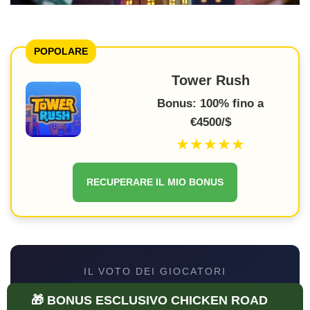
POPOLARE
Tower Rush
Bonus: 100% fino a
€4500/$
★★★★★
RECUPERARE IL MIO BONUS
IL VOTO DEI GIOCATORI
★
★
★
★
★
🎁 BONUS ESCLUSIVO CHICKEN ROAD