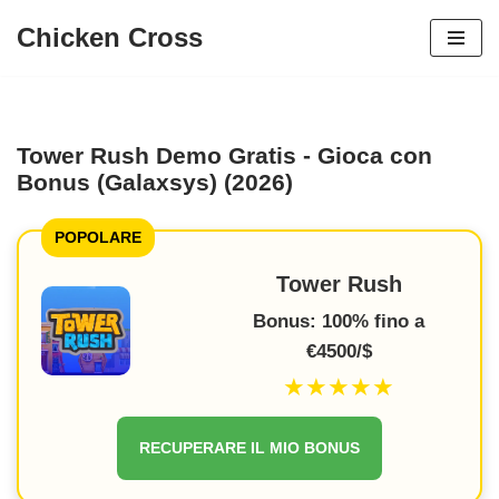
Chicken Cross
Vai
al
contenuto
Tower Rush Demo Gratis - Gioca con
Bonus (Galaxsys) (2026)
POPOLARE
Tower Rush
Bonus: 100% fino a
€4500/$
★★★★★
RECUPERARE IL MIO BONUS