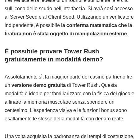
Per verificare la fedeltà di un round, è sufficiente fare clic
sull'icona dello scudo nell'interfaccia. Si avrà così accesso
al Server Seed e al Client Seed. Utilizzando un verificatore
indipendente, è possibile
la conferma matematica che la
tiratura non è stata oggetto di manipolazioni esterne
.
È possibile provare Tower Rush
gratuitamente in modalità demo?
Assolutamente sì, la maggior parte dei casinò partner offre
un
versione demo gratuita
di Tower Rush. Questa
modalità è ideale per familiarizzare con la fisica del gioco e
affinare la memoria muscolare senza spendere un
centesimo. L'esperienza visiva e le funzioni bonus sono
esattamente le stesse della modalità con denaro reale.
Una volta acquisita la padronanza dei tempi di costruzione,