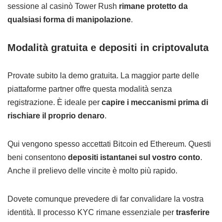
sessione al casinò Tower Rush
rimane protetto da
qualsiasi forma di manipolazione
.
Modalità gratuita e depositi in criptovaluta
Provate subito la demo gratuita. La maggior parte delle
piattaforme partner offre questa modalità senza
registrazione. È ideale per
capire i meccanismi prima di
rischiare il proprio denaro
.
Qui vengono spesso accettati Bitcoin ed Ethereum. Questi
beni consentono
depositi istantanei sul vostro conto
.
Anche il prelievo delle vincite è molto più rapido.
Dovete comunque prevedere di far convalidare la vostra
identità. Il processo KYC rimane essenziale per
trasferire