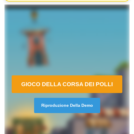
GIOCO DELLA CORSA DEI POLLI
Riproduzione Della Demo