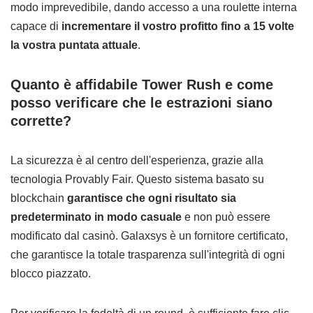
modo imprevedibile, dando accesso a una roulette interna
capace di
incrementare il vostro profitto fino a 15 volte
la vostra puntata attuale
.
Quanto è affidabile Tower Rush e come
posso verificare che le estrazioni siano
corrette?
La sicurezza è al centro dell'esperienza, grazie alla
tecnologia Provably Fair. Questo sistema basato su
blockchain
garantisce che ogni risultato sia
predeterminato in modo casuale
e non può essere
modificato dal casinò. Galaxsys è un fornitore certificato,
che garantisce la totale trasparenza sull'integrità di ogni
blocco piazzato.